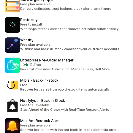
Free plan available
Delivery estimates, trust badges, stock alerts, and timers
Restockly
Free to install
WhatsApp restock alerts that recover lost sales automatically
Wantify
Free plan available
Wishlist and back-in-stock emails for your customer accounts
Enterprise Pre‑Order Manager
5 yıldız üzerinden
1,0
(1)
•
Free
toplam 1 değerlendirme
Powerful Pre-Order Automation. Manage Less, Sell More.
Mibis ‑ Back‑in‑stock
Free
Recover lost sales from out-of-stock items automatically
Notifylyst ‑ Back in Stock
Free trial available
Stay Ahead of the Crowd with Real-Time Restock Alerts
Mio: Ant Restock Alert
Free plan available
Recover lost sales with instant back-in-stock alerts via email