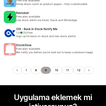
Free trial available
Show stock count on product pages – fully customizable
Restoket
Free plan available
Low stock alerts via Email, Slack and WhatsApp
OIX ‑ Back In Stock Notify Me
5 yıldız üzerinden
1,0
(1)
•
Free
toplam 1 değerlendirme
Sign up for back-in-stock and low-stock alerts!
StockGlow
Free plan available
We notify you before you’re sold out to keep customers happy
1
8
9
10
11
12
Uygulama eklemek mi