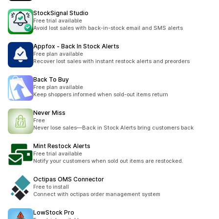
StockSignal Studio
Free trial available
Avoid lost sales with back-in-stock email and SMS alerts
Appfox ‑ Back In Stock Alerts
Free plan available
Recover lost sales with instant restock alerts and preorders
Back To Buy
Free plan available
Keep shoppers informed when sold-out items return
Never Miss
Free
Never lose sales—Back in Stock Alerts bring customers back
Mint Restock Alerts
Free trial available
Notify your customers when sold out items are restocked.
Octipas OMS Connector
Free to install
Connect with octipas order management system
LowStock Pro