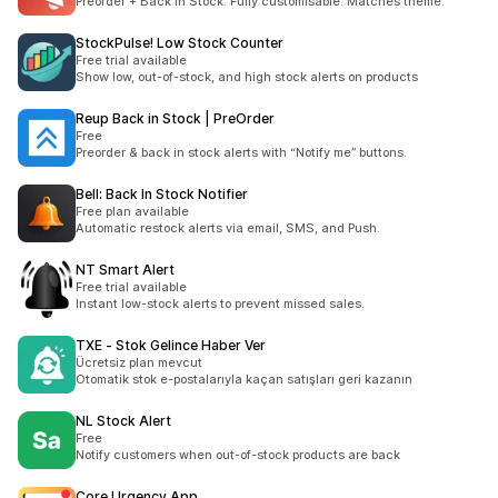
Preorder + Back in Stock. Fully customisable. Matches theme.
StockPulse! Low Stock Counter
Free trial available
Show low, out-of-stock, and high stock alerts on products
Reup Back in Stock | PreOrder
Free
Preorder & back in stock alerts with “Notify me” buttons.
Bell: Back In Stock Notifier
Free plan available
Automatic restock alerts via email, SMS, and Push.
NT Smart Alert
Free trial available
Instant low-stock alerts to prevent missed sales.
TXE ‑ Stok Gelince Haber Ver
Ücretsiz plan mevcut
Otomatik stok e-postalarıyla kaçan satışları geri kazanın
NL Stock Alert
Free
Notify customers when out-of-stock products are back
Core Urgency App