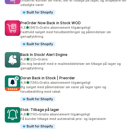
Underret kunder om varer, der er tilbage på lager, og shopejere om
udsolgte varer
Built for Shopify
PreOrder Now Back in Stock WOD
ud af 5 stjerner
4,5
(981)
•
Gratis abonnement tilgængeligt
981 anmeldelser i alt
Fasthold salget med forudbestillinger og påmindelser om
genopfyldning
Built for Shopify
Back In Stock! Alert Engine
ud af 5 stjerner
4,9
(22)
•
Gratis
22 anmeldelser i alt
Giv mig besked! med e-mailmeddelelser om tilbage på lager og
genopfyldning
Doran Back in Stock | Preorder
ud af 5 stjerner
4,9
(136)
•
Gratis abonnement tilgængeligt
136 anmeldelser i alt
Øg salget med påmindelser om varer på lager igen og
forudbestilling med rabat
Built for Shopify
Stok: Tilbage på lager
ud af 5 stjerner
4,8
(110)
•
Gratis abonnement tilgængeligt
110 anmeldelser i alt
Få kunder tilbage med automatisk pris- og lageralarm
Built for Shopify