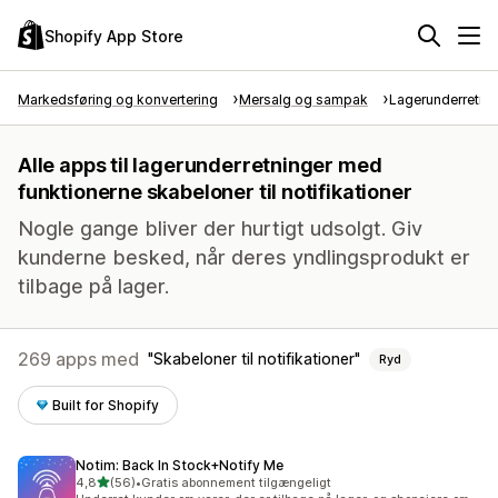
Shopify App Store
Markedsføring og konvertering
Mersalg og sampak
Lagerunderretni
Alle apps til lagerunderretninger med
funktionerne skabeloner til notifikationer
Nogle gange bliver der hurtigt udsolgt. Giv
kunderne besked, når deres yndlingsprodukt er
tilbage på lager.
269 apps med
Skabeloner til notifikationer
Ryd
Built for Shopify
Notim: Back In Stock+Notify Me
ud af 5 stjerner
4,8
(56)
•
Gratis abonnement tilgængeligt
56 anmeldelser i alt