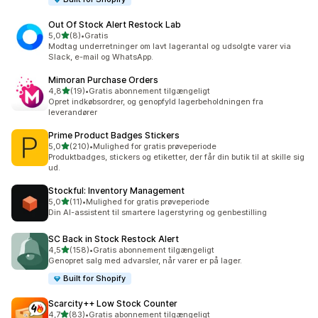
Out Of Stock Alert Restock Lab
ud af 5 stjerner
5,0
(8)
•
Gratis
8 anmeldelser i alt
Modtag underretninger om lavt lagerantal og udsolgte varer via
Slack, e-mail og WhatsApp.
Mimoran Purchase Orders
ud af 5 stjerner
4,8
(19)
•
Gratis abonnement tilgængeligt
19 anmeldelser i alt
Opret indkøbsordrer, og genopfyld lagerbeholdningen fra
leverandører
Prime Product Badges Stickers
ud af 5 stjerner
5,0
(210)
•
Mulighed for gratis prøveperiode
210 anmeldelser i alt
Produktbadges, stickers og etiketter, der får din butik til at skille sig
ud.
Stockful: Inventory Management
ud af 5 stjerner
5,0
(11)
•
Mulighed for gratis prøveperiode
11 anmeldelser i alt
Din AI-assistent til smartere lagerstyring og genbestilling
SC Back in Stock Restock Alert
ud af 5 stjerner
4,5
(158)
•
Gratis abonnement tilgængeligt
158 anmeldelser i alt
Genopret salg med advarsler, når varer er på lager.
Built for Shopify
Scarcity++ Low Stock Counter
ud af 5 stjerner
4,7
(83)
•
Gratis abonnement tilgængeligt