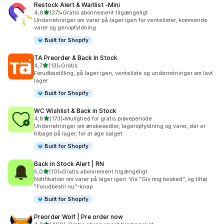
Restock Alert & Waitlist ‑Mini
ud af 5 stjerner
4,6
(37)
•
Gratis abonnement tilgængeligt
37 anmeldelser i alt
Underretninger om varer på lager igen for ventelister, kommende
varer og genopfyldning
Built for Shopify
TA Preorder & Back In Stock
ud af 5 stjerner
4,7
(13)
•
Gratis
13 anmeldelser i alt
Forudbestilling, på lager igen, venteliste og underretninger om lavt
lager
Built for Shopify
WC Wishlist & Back in Stock
ud af 5 stjerner
4,8
(173)
•
Mulighed for gratis prøveperiode
173 anmeldelser i alt
Underretninger om ønskesedler, lageropfyldning og varer, der er
tilbage på lager, for at øge salget
Built for Shopify
Back in Stock Alert | RN
ud af 5 stjerner
5,0
(10)
•
Gratis abonnement tilgængeligt
10 anmeldelser i alt
Notifikation om varer på lager igen: Vis "Giv mig besked", og tilføj
"Forudbestil nu"-knap
Built for Shopify
Preorder Wolf | Pre order now