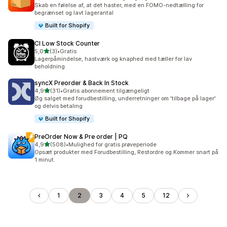
83 anmeldelser i alt
Skab en følelse af, at det haster, med en FOMO-nedtælling for
begrænset og lavt lagerantal
Built for Shopify
CI Low Stock Counter
ud af 5 stjerner
5,0
(3)
•
Gratis
3 anmeldelser i alt
Lagerpåmindelse, hastværk og knaphed med tæller for lav
beholdning
syncX Preorder & Back In Stock
ud af 5 stjerner
4,9
(31)
•
Gratis abonnement tilgængeligt
31 anmeldelser i alt
Øg salget med forudbestilling, underretninger om 'tilbage på lager'
og delvis betaling
Built for Shopify
PreOrder Now & Pre order | PQ
ud af 5 stjerner
4,9
(508)
•
Mulighed for gratis prøveperiode
508 anmeldelser i alt
Opsæt produkter med Forudbestilling, Restordre og Kommer snart på
1 minut.
1
2
3
4
5
12