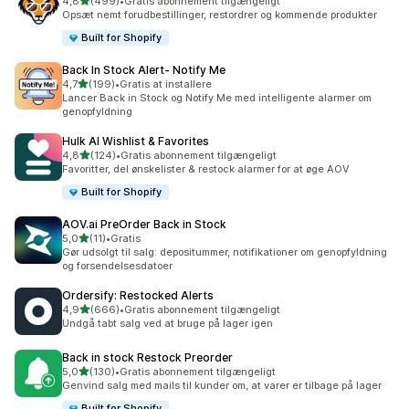
ud af 5 stjerner
4,8
(499)
•
Gratis abonnement tilgængeligt
499 anmeldelser i alt
Opsæt nemt forudbestillinger, restordrer og kommende produkter
Built for Shopify
Back In Stock Alert‑ Notify Me
ud af 5 stjerner
4,7
(199)
•
Gratis at installere
199 anmeldelser i alt
Lancer Back in Stock og Notify Me med intelligente alarmer om
genopfyldning
Hulk AI Wishlist & Favorites
ud af 5 stjerner
4,8
(124)
•
Gratis abonnement tilgængeligt
124 anmeldelser i alt
Favoritter, del ønskelister & restock alarmer for at øge AOV
Built for Shopify
AOV.ai PreOrder Back in Stock
ud af 5 stjerner
5,0
(11)
•
Gratis
11 anmeldelser i alt
Gør udsolgt til salg: depositummer, notifikationer om genopfyldning
og forsendelsesdatoer
Ordersify: Restocked Alerts
ud af 5 stjerner
4,9
(666)
•
Gratis abonnement tilgængeligt
666 anmeldelser i alt
Undgå tabt salg ved at bruge på lager igen
Back in stock Restock Preorder
ud af 5 stjerner
5,0
(130)
•
Gratis abonnement tilgængeligt
130 anmeldelser i alt
Genvind salg med mails til kunder om, at varer er tilbage på lager
Built for Shopify