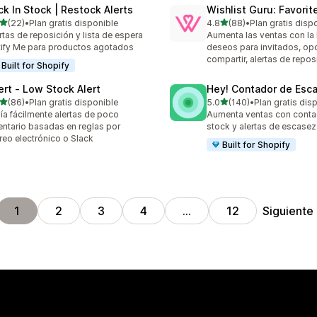
ck In Stock | Restock Alerts
Wishlist Guru: Favorit
de 5 estrellas
de 5 estrellas
(22)
•
Plan gratis disponible
4.8
(88)
•
Plan gratis disp
reseñas en total
88 reseñas en total
rtas de reposición y lista de espera
Aumenta las ventas con la 
ify Me para productos agotados
deseos para invitados, op
compartir, alertas de repo
Built for Shopify
lert ‑ Low Stock Alert
Hey! Contador de Esc
de 5 estrellas
de 5 estrellas
(86)
•
Plan gratis disponible
5.0
(140)
•
Plan gratis dis
reseñas en total
140 reseñas en total
ía fácilmente alertas de poco
Aumenta ventas con conta
entario basadas en reglas por
stock y alertas de escasez
reo electrónico o Slack
Built for Shopify
Siguiente
1
2
3
4
…
12