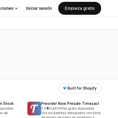
aciones
Iniciar sesión
Empieza gratis
Built for Shopify
in Stock
Preorder Now Presale Timesact
de 5 estrellas
isponible
5.0
(1,941)
•
Plan gratis disponible
1941 reseñas en total
tas de
Usa los pedidos anticipados con listas
de espera de nuevo en inventario y