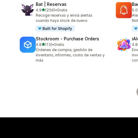
Bat | Reservas
Ba
de 5 estrellas
4.9
(256)
•
Gratis
5.0
256 reseñas en total
22 
Recoge reservas y envía alertas
Ale
cuando haya stock de nuevo
Not
Built for Shopify
Stockroom ‑ Purchase Orders
iA
de 5 estrellas
4.8
(13)
•
Gratis
4.8
13 reseñas en total
86 
Órdenes de compra, gestión de
Env
inventario, informes, costo de ventas y
inv
más
cor