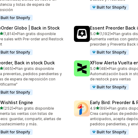
stencia y listas de espera de
Built for Shopify
osición
Built for Shopify
eOrder Globo | Back in Stock
Essent Preorder Back 
de 5 estrellas
de 5 estrellas
(1,814)
•
Plan gratis disponible
5.0
(1,192)
•
Plan gratis di
4 reseñas en total
1192 reseñas en total
ve sales with Pre-order and Restock
Aumenta ventas con gesto
rt
preorden y Preventa Back 
Built for Shopify
Built for Shopify
eorder, Back in stock Duck
XFlow Alerta Vuelta e
de 5 estrellas
de 5 estrellas
(465)
•
Plan gratis disponible
5.0
(48)
•
Plan gratis disp
 reseñas en total
48 reseñas en total
a preventas, pedidos pendientes y
Automatización back in sto
tas de espera de reposición con
de restock para ventas
tificarme"
Built for Shopify
Built for Shopify
 Wishlist Engine
Early Bird: Preorder &
de 5 estrellas
de 5 estrellas
(252)
•
Plan gratis disponible
4.9
(69)
•
Plan gratis disp
 reseñas en total
69 reseñas en total
enta las ventas con listas de
Crea campañas de pedido
eos: guardar, compartir, alertas de
anticipados, acepta depós
bastecimiento y más.
pedidos pendientes, y enví
Built for Shopify
Built for Shopify