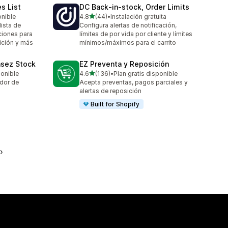
es List
DC Back‑in‑stock, Order Limits
de 5 estrellas
onible
4.8
(44)
•
Instalación gratuita
44 reseñas en total
lista de
Configura alertas de notificación,
ciones para
límites de por vida por cliente y límites
sición y más
mínimos/máximos para el carrito
asez Stock
EZ Preventa y Reposición
de 5 estrellas
ponible
4.6
(136)
•
Plan gratis disponible
136 reseñas en total
dor de
Acepta preventas, pagos parciales y
alertas de reposición
Built for Shopify