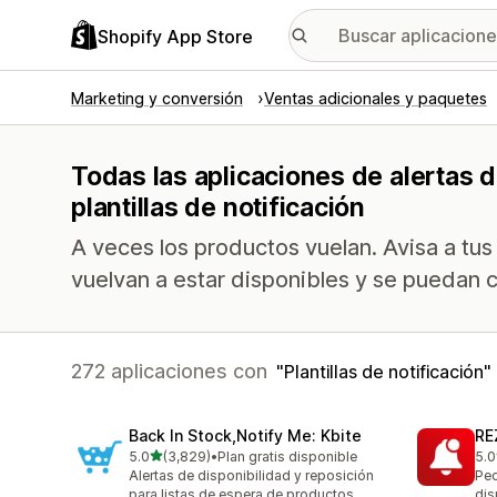
Shopify App Store
Marketing y conversión
Ventas adicionales y paquetes
Todas las aplicaciones de alertas d
plantillas de notificación
A veces los productos vuelan. Avisa a tus
vuelvan a estar disponibles y se puedan 
272 aplicaciones con
Plantillas de notificación
Back In Stock,Notify Me: Kbite
RE
de 5 estrellas
5.0
(3,829)
•
Plan gratis disponible
5.0
3829 reseñas en total
135
Alertas de disponibilidad y reposición
Ped
para listas de espera de productos
dis