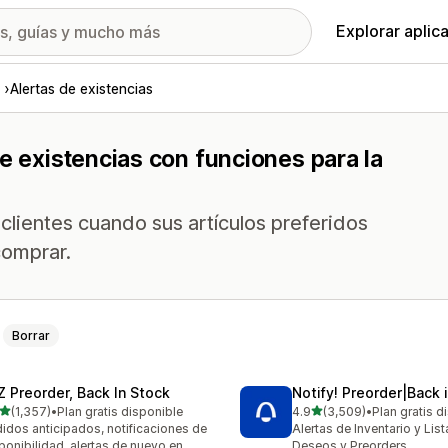
Explorar aplic
Alertas de existencias
e existencias con funciones para la
 clientes cuando sus artículos preferidos
comprar.
Borrar
Z Preorder, Back In Stock
Notify! Preorder|Back 
de 5 estrellas
de 5 estrellas
(1,357)
•
Plan gratis disponible
4.9
(3,509)
•
Plan gratis d
7 reseñas en total
3509 reseñas en total
idos anticipados, notificaciones de
Alertas de Inventario y Lis
ponibilidad, alertas de nuevo en
Deseos y Preorders