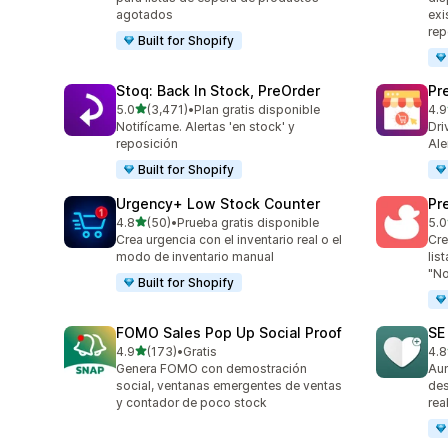
agotados
exi
rep
Built for Shopify
Stoq: Back In Stock, PreOrder
Pr
de 5 estrellas
5.0
(3,471)
•
Plan gratis disponible
4.9
3471 reseñas en total
181
Notifícame. Alertas 'en stock' y
Dri
reposición
Ale
Built for Shopify
Urgency+ Low Stock Counter
Pr
de 5 estrellas
4.8
(50)
•
Prueba gratis disponible
5.0
50 reseñas en total
465
Crea urgencia con el inventario real o el
Cre
modo de inventario manual
lis
"No
Built for Shopify
FOMO Sales Pop Up Social Proof
SE
de 5 estrellas
4.9
(173)
•
Gratis
4.8
173 reseñas en total
252
Genera FOMO con demostración
Aum
social, ventanas emergentes de ventas
des
y contador de poco stock
rea