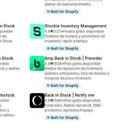
alertas de reabastecimiento.
Built for Shopify
in Stock
Stockie Inventory Management
de 5 estrellas
sponible
4.9
(121)
•
Prueba gratis disponible
121 reseñas en total
r de
Órdenes de compra y pronóstico de
in Stock
inventario: repón a tiempo
Built for Shopify
n Stock
Amp Back in Stock | Preorder
de 5 estrellas
onible
4.9
(828)
•
Plan gratis disponible
828 reseñas en total
ck y alertas
Alertas de reposición de inventario,
pedidos anticipados, lista de deseos e
insignias de poco inventario
Built for Shopify
 Restock
Back in Stock | Notify me
de 5 estrellas
onible
4.8
(586)
•
Plan gratis disponible
586 reseñas en total
s
Email auto; Alertas del stock; SMS；
itos y
productos agotados;Popups
a alertas.
Built for Shopify