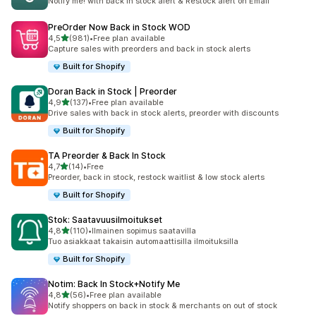
Notify me! with back in stock alert & Restock alert on Email
PreOrder Now Back in Stock WOD
/ 5 tähteä
4,5
(981)
•
Free plan available
981 arvostelua yhteensä
Capture sales with preorders and back in stock alerts
Built for Shopify
Doran Back in Stock | Preorder
/ 5 tähteä
4,9
(137)
•
Free plan available
137 arvostelua yhteensä
Drive sales with back in stock alerts, preorder with discounts
Built for Shopify
TA Preorder & Back In Stock
/ 5 tähteä
4,7
(14)
•
Free
14 arvostelua yhteensä
Preorder, back in stock, restock waitlist & low stock alerts
Built for Shopify
Stok: Saatavuusilmoitukset
/ 5 tähteä
4,8
(110)
•
Ilmainen sopimus saatavilla
110 arvostelua yhteensä
Tuo asiakkaat takaisin automaattisilla ilmoituksilla
Built for Shopify
Notim: Back In Stock+Notify Me
/ 5 tähteä
4,8
(56)
•
Free plan available
56 arvostelua yhteensä
Notify shoppers on back in stock & merchants on out of stock