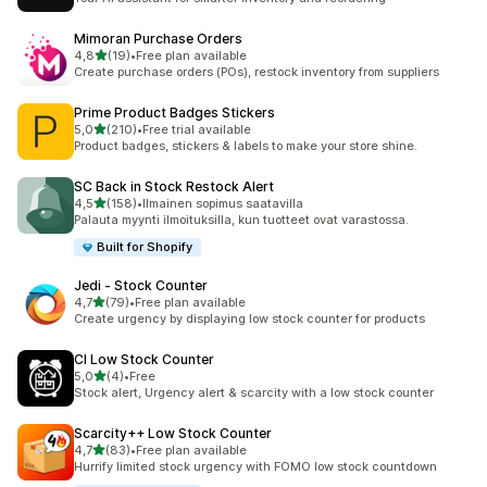
Mimoran Purchase Orders
/ 5 tähteä
4,8
(19)
•
Free plan available
19 arvostelua yhteensä
Create purchase orders (POs), restock inventory from suppliers
Prime Product Badges Stickers
/ 5 tähteä
5,0
(210)
•
Free trial available
210 arvostelua yhteensä
Product badges, stickers & labels to make your store shine.
SC Back in Stock Restock Alert
/ 5 tähteä
4,5
(158)
•
Ilmainen sopimus saatavilla
158 arvostelua yhteensä
Palauta myynti ilmoituksilla, kun tuotteet ovat varastossa.
Built for Shopify
Jedi ‑ Stock Counter
/ 5 tähteä
4,7
(79)
•
Free plan available
79 arvostelua yhteensä
Create urgency by displaying low stock counter for products
CI Low Stock Counter
/ 5 tähteä
5,0
(4)
•
Free
4 arvostelua yhteensä
Stock alert, Urgency alert & scarcity with a low stock counter
Scarcity++ Low Stock Counter
/ 5 tähteä
4,7
(83)
•
Free plan available
83 arvostelua yhteensä
Hurrify limited stock urgency with FOMO low stock countdown