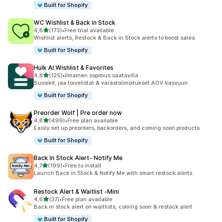
Built for Shopify
WC Wishlist & Back in Stock
/ 5 tähteä
4,8
(173)
•
Free trial available
173 arvostelua yhteensä
Wishlist alerts, Restock & Back in Stock alerts to boost sales
Built for Shopify
Hulk AI Wishlist & Favorites
/ 5 tähteä
4,8
(125)
•
Ilmainen sopimus saatavilla
125 arvostelua yhteensä
Suosikit, jaa toivelistat & varastoilmoitukset AOV kasvuun
Built for Shopify
Preorder Wolf | Pre order now
/ 5 tähteä
4,8
(499)
•
Free plan available
499 arvostelua yhteensä
Easily set up preorders, backorders, and coming soon products
Built for Shopify
Back In Stock Alert‑ Notify Me
/ 5 tähteä
4,7
(199)
•
Free to install
199 arvostelua yhteensä
Launch Back in Stock & Notify Me with smart restock alerts
Restock Alert & Waitlist ‑Mini
/ 5 tähteä
4,6
(37)
•
Free plan available
37 arvostelua yhteensä
Back in stock alert on waitlists, coming soon & restock alert
Built for Shopify