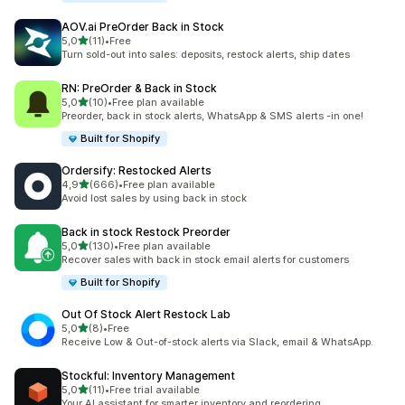
AOV.ai PreOrder Back in Stock
/ 5 tähteä
5,0
(11)
•
Free
11 arvostelua yhteensä
Turn sold-out into sales: deposits, restock alerts, ship dates
RN: PreOrder & Back in Stock
/ 5 tähteä
5,0
(10)
•
Free plan available
10 arvostelua yhteensä
Preorder, back in stock alerts, WhatsApp & SMS alerts -in one!
Built for Shopify
Ordersify: Restocked Alerts
/ 5 tähteä
4,9
(666)
•
Free plan available
666 arvostelua yhteensä
Avoid lost sales by using back in stock
Back in stock Restock Preorder
/ 5 tähteä
5,0
(130)
•
Free plan available
130 arvostelua yhteensä
Recover sales with back in stock email alerts for customers
Built for Shopify
Out Of Stock Alert Restock Lab
/ 5 tähteä
5,0
(8)
•
Free
8 arvostelua yhteensä
Receive Low & Out-of-stock alerts via Slack, email & WhatsApp.
Stockful: Inventory Management
/ 5 tähteä
5,0
(11)
•
Free trial available
11 arvostelua yhteensä
Your AI assistant for smarter inventory and reordering