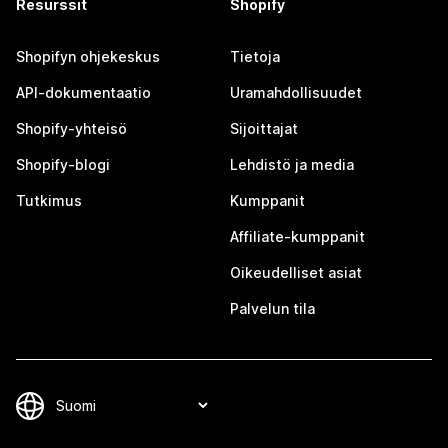
Resurssit
Shopify
Shopifyn ohjekeskus
Tietoja
API-dokumentaatio
Uramahdollisuudet
Shopify-yhteisö
Sijoittajat
Shopify-blogi
Lehdistö ja media
Tutkimus
Kumppanit
Affiliate-kumppanit
Oikeudelliset asiat
Palvelun tila