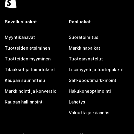
Sovellusluokat
Pääluokat
Myyntikanavat
Suoratoimitus
Tuotteiden etsiminen
Markkinapaikat
Tuotteiden myyminen
Tuotearvostelut
Tilaukset ja toimitukset
Lisämyynti ja tuotepaketit
Kaupan suunnittelu
Sähköpostimarkkinointi
Markkinointi ja konversio
Hakukoneoptimointi
Kaupan hallinnointi
Lähetys
Valuutta ja käännös