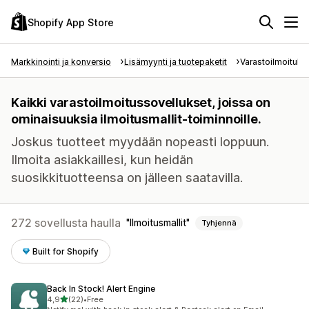
Shopify App Store
Markkinointi ja konversio
Lisämyynti ja tuotepaketit
Varastoilmoituks
Kaikki varastoilmoitus­sovellukset, joissa on
ominaisuuksia ilmoitusmallit-toiminnoille.
Joskus tuotteet myydään nopeasti loppuun.
Ilmoita asiakkaillesi, kun heidän
suosikkituotteensa on jälleen saatavilla.
272 sovellusta haulla
Ilmoitusmallit
Tyhjennä
Built for Shopify
Back In Stock! Alert Engine
/ 5 tähteä
4,9
(22)
•
Free
22 arvostelua yhteensä