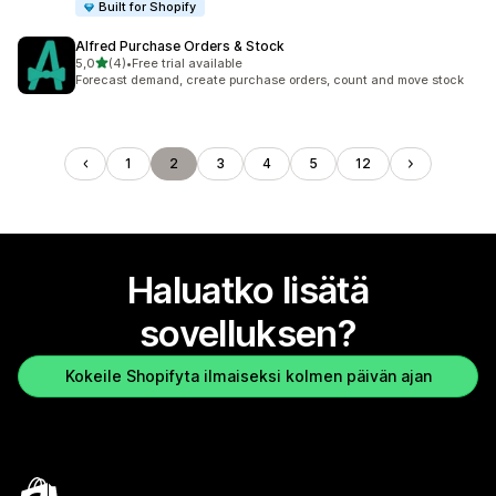
Built for Shopify
Alfred Purchase Orders & Stock
/ 5 tähteä
5,0
(4)
•
Free trial available
4 arvostelua yhteensä
Forecast demand, create purchase orders, count and move stock
1
2
3
4
5
12
Haluatko lisätä
sovelluksen?
Kokeile Shopifyta ilmaiseksi kolmen päivän ajan