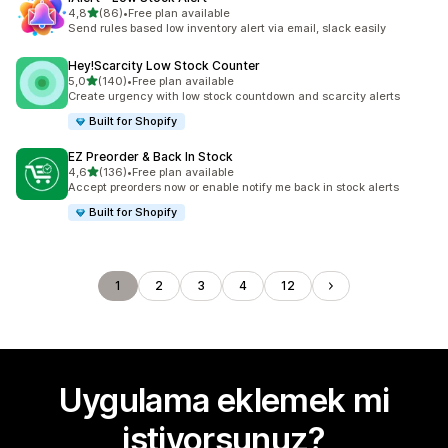
5 yıldız üzerinden
4,8
(86)
•
Free plan available
toplam 86 değerlendirme
Send rules based low inventory alert via email, slack easily
Hey!Scarcity Low Stock Counter
5 yıldız üzerinden
5,0
(140)
•
Free plan available
toplam 140 değerlendirme
Create urgency with low stock countdown and scarcity alerts
Built for Shopify
EZ Preorder & Back In Stock
5 yıldız üzerinden
4,6
(136)
•
Free plan available
toplam 136 değerlendirme
Accept preorders now or enable notify me back in stock alerts
Built for Shopify
1
2
3
4
12
Uygulama eklemek mi
istiyorsunuz?