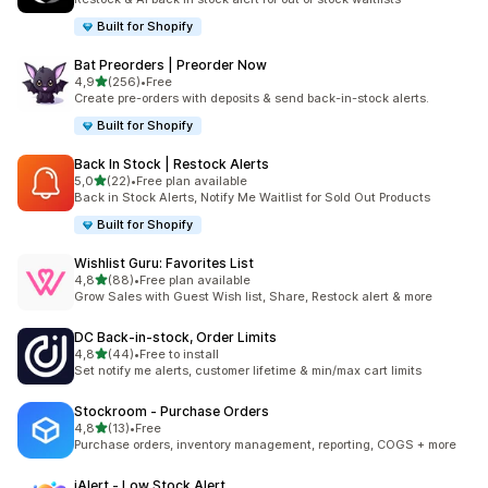
Built for Shopify
Bat Preorders | Preorder Now
5 yıldız üzerinden
4,9
(256)
•
Free
toplam 256 değerlendirme
Create pre-orders with deposits & send back-in-stock alerts.
Built for Shopify
Back In Stock | Restock Alerts
5 yıldız üzerinden
5,0
(22)
•
Free plan available
toplam 22 değerlendirme
Back in Stock Alerts, Notify Me Waitlist for Sold Out Products
Built for Shopify
Wishlist Guru: Favorites List
5 yıldız üzerinden
4,8
(88)
•
Free plan available
toplam 88 değerlendirme
Grow Sales with Guest Wish list, Share, Restock alert & more
DC Back‑in‑stock, Order Limits
5 yıldız üzerinden
4,8
(44)
•
Free to install
toplam 44 değerlendirme
Set notify me alerts, customer lifetime & min/max cart limits
Stockroom ‑ Purchase Orders
5 yıldız üzerinden
4,8
(13)
•
Free
toplam 13 değerlendirme
Purchase orders, inventory management, reporting, COGS + more
iAlert ‑ Low Stock Alert