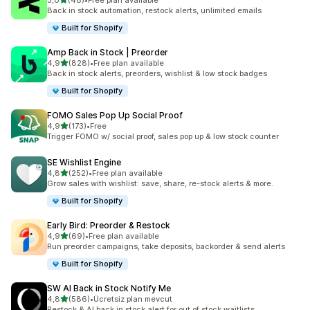
5,0
(48)
•
Free plan available
toplam 48 değerlendirme
Back in stock automation, restock alerts, unlimited emails
Built for Shopify
Amp Back in Stock | Preorder
5 yıldız üzerinden
4,9
(828)
•
Free plan available
toplam 828 değerlendirme
Back in stock alerts, preorders, wishlist & low stock badges
Built for Shopify
FOMO Sales Pop Up Social Proof
5 yıldız üzerinden
4,9
(173)
•
Free
toplam 173 değerlendirme
Trigger FOMO w/ social proof, sales pop up & low stock counter
SE Wishlist Engine
5 yıldız üzerinden
4,8
(252)
•
Free plan available
toplam 252 değerlendirme
Grow sales with wishlist: save, share, re-stock alerts & more.
Built for Shopify
Early Bird: Preorder & Restock
5 yıldız üzerinden
4,9
(69)
•
Free plan available
toplam 69 değerlendirme
Run preorder campaigns, take deposits, backorder & send alerts
Built for Shopify
SW AI Back in Stock Notify Me
5 yıldız üzerinden
4,8
(586)
•
Ücretsiz plan mevcut
toplam 586 değerlendirme
Restock & AI back in stock alert for out of stock waitlists