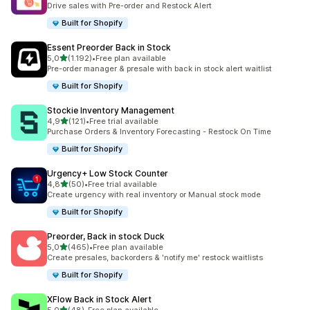
Drive sales with Pre-order and Restock Alert
Built for Shopify
Essent Preorder Back in Stock
5 yıldız üzerinden
5,0
(1.192)
•
Free plan available
toplam 1192 değerlendirme
Pre-order manager & presale with back in stock alert waitlist
Built for Shopify
Stockie Inventory Management
5 yıldız üzerinden
4,9
(121)
•
Free trial available
toplam 121 değerlendirme
Purchase Orders & Inventory Forecasting - Restock On Time
Built for Shopify
Urgency+ Low Stock Counter
5 yıldız üzerinden
4,8
(50)
•
Free trial available
toplam 50 değerlendirme
Create urgency with real inventory or Manual stock mode
Built for Shopify
Preorder, Back in stock Duck
5 yıldız üzerinden
5,0
(465)
•
Free plan available
toplam 465 değerlendirme
Create presales, backorders & 'notify me' restock waitlists
Built for Shopify
XFlow Back in Stock Alert
5 yıldız üzerinden