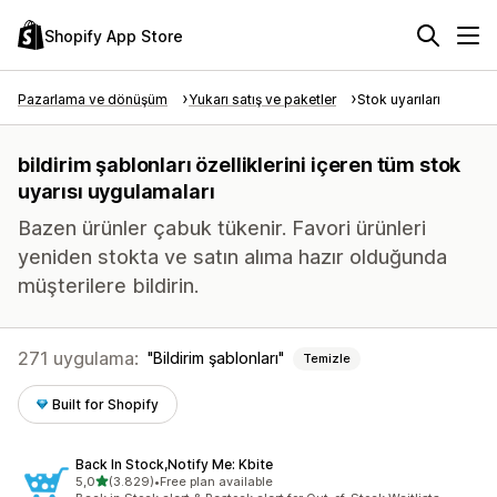
Shopify App Store
Pazarlama ve dönüşüm
Yukarı satış ve paketler
Stok uyarıları
bildirim şablonları özelliklerini içeren tüm stok
uyarısı uygulamaları
Bazen ürünler çabuk tükenir. Favori ürünleri
yeniden stokta ve satın alıma hazır olduğunda
müşterilere bildirin.
271 uygulama:
Bildirim şablonları
Temizle
Built for Shopify
Back In Stock,Notify Me: Kbite
5 yıldız üzerinden
5,0
(3.829)
•
Free plan available
toplam 3829 değerlendirme