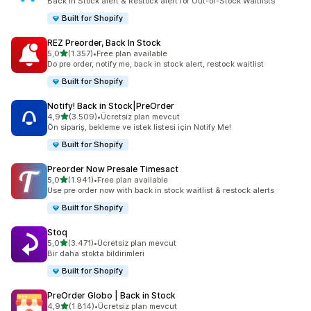
Back in Stock alert & Restock alert for Out-of-Stock Waitlists
Built for Shopify
REZ Preorder, Back In Stock
5 yıldız üzerinden
5,0
(1.357)
•
Free plan available
toplam 1357 değerlendirme
Do pre order, notify me, back in stock alert, restock waitlist
Built for Shopify
Notify! Back in Stock|PreOrder
5 yıldız üzerinden
4,9
(3.509)
•
Ücretsiz plan mevcut
toplam 3509 değerlendirme
Ön sipariş, bekleme ve istek listesi için Notify Me!
Built for Shopify
Preorder Now Presale Timesact
5 yıldız üzerinden
5,0
(1.941)
•
Free plan available
toplam 1941 değerlendirme
Use pre order now with back in stock waitlist & restock alerts
Built for Shopify
Stoq
5 yıldız üzerinden
5,0
(3.471)
•
Ücretsiz plan mevcut
toplam 3471 değerlendirme
Bir daha stokta bildirimleri
Built for Shopify
PreOrder Globo | Back in Stock
5 yıldız üzerinden
4,9
(1.814)
•
Ücretsiz plan mevcut
toplam 1814 değerlendirme