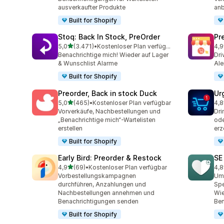
ausverkaufter Produkte
anb
Built for Shopify
Stoq: Back In Stock, PreOrder
Pr
von 5 Sternen
5,0
(3.471)
•
Kostenloser Plan verfügbar
4,9
3471 Rezensionen insgesamt
181
Benachrichtige mich! Wieder auf Lager
Dri
& Wunschlist Alarme
Ale
Built for Shopify
Preorder, Back in stock Duck
Ur
von 5 Sternen
5,0
(465)
•
Kostenloser Plan verfügbar
4,8
465 Rezensionen insgesamt
48 
Vorverkäufe, Nachbestellungen und
Dri
„Benachrichtige mich“-Wartelisten
ode
erstellen
er
Built for Shopify
Early Bird: Preorder & Restock
SE
von 5 Sternen
4,9
(69)
•
Kostenloser Plan verfügbar
4,8
69 Rezensionen insgesamt
252
Vorbestellungskampagnen
Ums
durchführen, Anzahlungen und
Spe
Nachbestellungen annehmen und
Wi
Benachrichtigungen senden
Ben
Built for Shopify