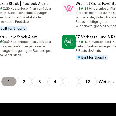
ck In Stock | Restock Alerts
Wishlist Guru: Favorit
von 5 Sternen
von 5 Sternen
(22)
•
Kostenloser Plan verfügbar
4,8
(88)
•
Kostenloser Pla
Rezensionen insgesamt
88 Rezensionen insgesam
k-in-Stock-Benachrichtigungen,
Steigere den Umsatz mit G
nachrichtigen“-Warteliste für
Wunschliste, Teilen-Funkti
verkaufte Produkte
Benachrichtigung bei
Wiederverfügbarkeit & meh
Built for Shopify
lert ‑ Low Stock Alert
EZ Vorbestellung & R
von 5 Sternen
von 5 Sternen
(86)
•
Kostenloser Plan verfügbar
4,6
(137)
•
Kostenloser Pl
Rezensionen insgesamt
137 Rezensionen insgesa
de ganz einfach regelbasierte
Einfach Vorbestellungen, T
nungen bei geringem Bestand per
& Restock-Alerts
ail oder Slack
Built for Shopify
Weiter
1
2
3
4
…
12