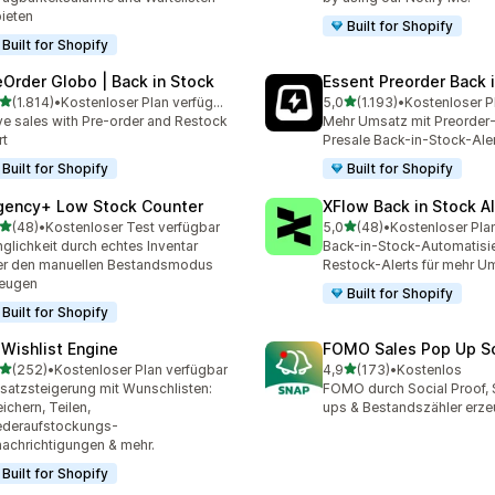
ieten
Built for Shopify
Built for Shopify
eOrder Globo | Back in Stock
Essent Preorder Back 
von 5 Sternen
von 5 Sternen
(1.814)
•
Kostenloser Plan verfügbar
5,0
(1.193)
•
4 Rezensionen insgesamt
1193 Rezensionen insgesa
ve sales with Pre-order and Restock
Mehr Umsatz mit Preorder
rt
Presale Back-in-Stock-Aler
Built for Shopify
Built for Shopify
gency+ Low Stock Counter
XFlow Back in Stock Al
von 5 Sternen
von 5 Sternen
(48)
•
Kostenloser Test verfügbar
5,0
(48)
•
Kostenloser Pla
Rezensionen insgesamt
48 Rezensionen insgesam
nglichkeit durch echtes Inventar
Back-in-Stock-Automatisi
r den manuellen Bestandsmodus
Restock-Alerts für mehr U
zeugen
Built for Shopify
Built for Shopify
 Wishlist Engine
FOMO Sales Pop Up So
von 5 Sternen
von 5 Sternen
(252)
•
Kostenloser Plan verfügbar
4,9
(173)
•
Kostenlos
 Rezensionen insgesamt
173 Rezensionen insgesa
atzsteigerung mit Wunschlisten:
FOMO durch Social Proof,
ichern, Teilen,
ups & Bestandszähler erz
ederaufstockungs-
achrichtigungen & mehr.
Built for Shopify