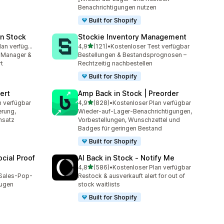
Benachrichtigungen nutzen
Built for Shopify
in Stock
Stockie Inventory Management
von 5 Sternen
Kostenloser Plan verfügbar
4,9
(121)
•
Kostenloser Test verfügbar
mt
121 Rezensionen insgesamt
-Manager &
Bestellungen & Bestandsprognosen –
t
Rechtzeitig nachbestellen
Built for Shopify
ert
Amp Back in Stock | Preorder
von 5 Sternen
n verfügbar
4,9
(828)
•
Kostenloser Plan verfügbar
t
828 Rezensionen insgesamt
erung,
Wieder-auf-Lager-Benachrichtigungen,
msatz
Vorbestellungen, Wunschzettel und
Badges für geringen Bestand
Built for Shopify
cial Proof
AI Back in Stock ‑ Notify Me
von 5 Sternen
4,8
(586)
•
Kostenloser Plan verfügbar
mt
586 Rezensionen insgesamt
 Sales-Pop-
Restock & ausverkauft alert for out of
eugen
stock waitlists
Built for Shopify