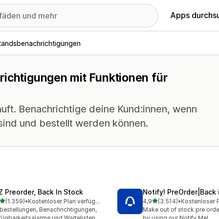
Apps durchs
tandsbenachrichtigungen
richtigungen mit Funktionen für
uft. Benachrichtige deine Kund:innen, wenn
sind und bestellt werden können.
Z Preorder, Back In Stock
Notify! PreOrder|Back 
von 5 Sternen
von 5 Sternen
(1.359)
•
Kostenloser Plan verfügbar
4,9
(3.514)
•
9 Rezensionen insgesamt
3514 Rezensionen insges
bestellungen, Benachrichtigungen,
Make out of stock pre order
fügbarkeitsalarme und Wartelisten
by using our Notify Me!