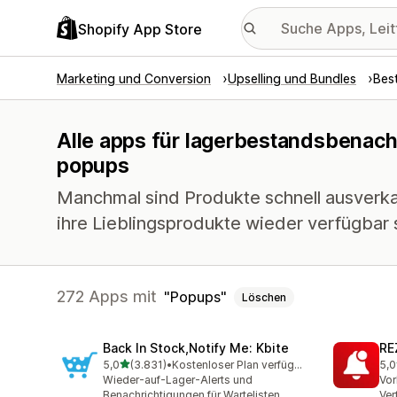
Shopify App Store
Marketing und Conversion
Upselling und Bundles
Bes
Alle apps für lagerbestandsbenach
popups
Manchmal sind Produkte schnell ausverka
ihre Lieblingsprodukte wieder verfügbar 
272 Apps mit
Popups
Löschen
Back In Stock,Notify Me: Kbite
RE
von 5 Sternen
5,0
(3.831)
•
Kostenloser Plan verfügbar
5,0
3831 Rezensionen insgesamt
135
Wieder-auf-Lager-Alerts und
Vor
Benachrichtigungen für Wartelisten
Ver