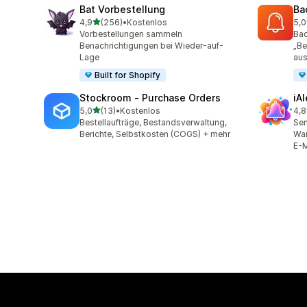
Bat Vorbestellung
Ba
von 5 Sternen
4,9
(256)
•
Kostenlos
5,0
256 Rezensionen insgesamt
22 
Vorbestellungen sammeln
Bac
Benachrichtigungen bei Wieder-auf-
„Be
Lage
aus
Built for Shopify
Stockroom ‑ Purchase Orders
iA
von 5 Sternen
5,0
(13)
•
Kostenlos
4,8
13 Rezensionen insgesamt
86 
Bestellaufträge, Bestandsverwaltung,
Sen
Berichte, Selbstkosten (COGS) + mehr
War
E-M