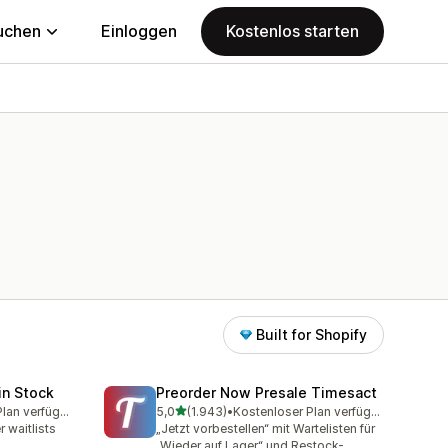
uchen
Einloggen
Kostenlos starten
Built for Shopify
in Stock
Preorder Now Presale Timesact
von 5 Sternen
Kostenloser Plan verfügbar
5,0
(1.943)
•
Kostenloser Plan verfügbar
amt
1943 Rezensionen insgesamt
 waitlists
„Jetzt vorbestellen“ mit Wartelisten für
„Wieder auf Lager“ und Restock-