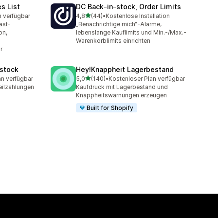
es List
DC Back‑in‑stock, Order Limits
von 5 Sternen
n verfügbar
4,8
(44)
•
Kostenlose Installation
t
44 Rezensionen insgesamt
ast-
„Benachrichtige mich“-Alarme,
on,
lebenslange Kauflimits und Min.-/Max.-
Warenkorblimits einrichten
r
estock
Hey!Knappheit Lagerbestand
von 5 Sternen
an verfügbar
5,0
(140)
•
Kostenloser Plan verfügbar
mt
140 Rezensionen insgesamt
eilzahlungen
Kaufdruck mit Lagerbestand und
Knappheitswarnungen erzeugen
Built for Shopify