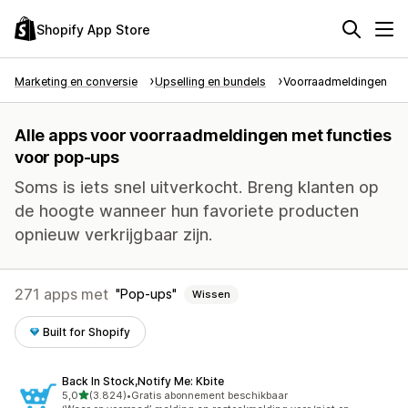
Shopify App Store
Marketing en conversie
Upselling en bundels
Voorraadmeldingen
Alle apps voor voorraadmeldingen met functies
voor pop-ups
Soms is iets snel uitverkocht. Breng klanten op
de hoogte wanneer hun favoriete producten
opnieuw verkrijgbaar zijn.
271 apps met
Pop-ups
Wissen
Built for Shopify
Back In Stock,Notify Me: Kbite
van 5 sterren
5,0
(3.824)
•
Gratis abonnement beschikbaar
3824 recensies in totaal