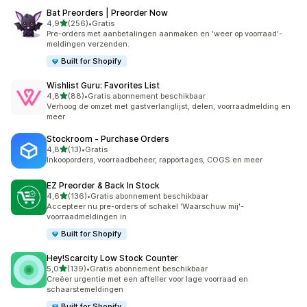
Bat Preorders | Preorder Now
van 5 sterren
4,9
(256)
•
Gratis
256 recensies in totaal
Pre-orders met aanbetalingen aanmaken en 'weer op voorraad'-
meldingen verzenden.
Built for Shopify
Wishlist Guru: Favorites List
van 5 sterren
4,8
(88)
•
Gratis abonnement beschikbaar
88 recensies in totaal
Verhoog de omzet met gastverlanglijst, delen, voorraadmelding en
meer
Stockroom ‑ Purchase Orders
van 5 sterren
4,8
(13)
•
Gratis
13 recensies in totaal
Inkooporders, voorraadbeheer, rapportages, COGS en meer
EZ Preorder & Back In Stock
van 5 sterren
4,6
(136)
•
Gratis abonnement beschikbaar
136 recensies in totaal
Accepteer nu pre-orders of schakel 'Waarschuw mij'-
voorraadmeldingen in
Built for Shopify
Hey!Scarcity Low Stock Counter
van 5 sterren
5,0
(139)
•
Gratis abonnement beschikbaar
139 recensies in totaal
Creëer urgentie met een afteller voor lage voorraad en
schaarstemeldingen
Built for Shopify