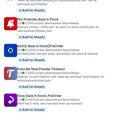
‘Weer op voorraad’-melding en restockmelding voor ‘niet op
voorraad’-wachtlijsten
Built for Shopify
REZ Preorder, Back In Stock
van 5 sterren
5,0
(1.350)
•
Gratis abonnement beschikbaar
1350 recensies in totaal
Bied pre-orders, 'notify me'- en back-in-stock-meldingen en
voorraadwachtlijsten aan
Built for Shopify
Notify! Back in Stock|PreOrder
van 5 sterren
4,9
(3.503)
•
Gratis abonnement beschikbaar
3503 recensies in totaal
De Notify Me! voor pre-order, wachtlijst, low stock & wishlist
Built for Shopify
Preorder Now Presale Timesact
van 5 sterren
5,0
(1.940)
•
Gratis abonnement beschikbaar
1940 recensies in totaal
Gebruik 'nu pre-orderen' met 'weer op voorraad'-wachtlijsten en
restockwaarschuwingen
Built for Shopify
Stoq: Back In Stock, PreOrder
van 5 sterren
5,0
(3.463)
•
Gratis abonnement beschikbaar
3463 recensies in totaal
Meld mij! E-mail, sms voorraad weer op voorraad
Built for Shopify