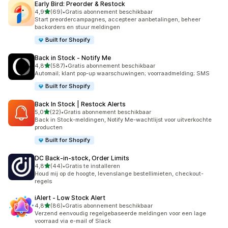
Early Bird: Preorder & Restock
van 5 sterren
4,9
(69)
•
Gratis abonnement beschikbaar
69 recensies in totaal
Start preordercampagnes, accepteer aanbetalingen, beheer
backorders en stuur meldingen
Built for Shopify
Back in Stock ‑ Notify Me
van 5 sterren
4,8
(587)
•
Gratis abonnement beschikbaar
587 recensies in totaal
Automail; klant pop-up waarschuwingen; voorraadmelding; SMS
Built for Shopify
Back In Stock | Restock Alerts
van 5 sterren
5,0
(22)
•
Gratis abonnement beschikbaar
22 recensies in totaal
Back in Stock-meldingen, Notify Me-wachtlijst voor uitverkochte
producten
Built for Shopify
DC Back‑in‑stock, Order Limits
van 5 sterren
4,8
(44)
•
Gratis te installeren
44 recensies in totaal
Houd mij op de hoogte, levenslange bestellimieten, checkout-
regels
iAlert ‑ Low Stock Alert
van 5 sterren
4,8
(86)
•
Gratis abonnement beschikbaar
86 recensies in totaal
Verzend eenvoudig regelgebaseerde meldingen voor een lage
voorraad via e-mail of Slack