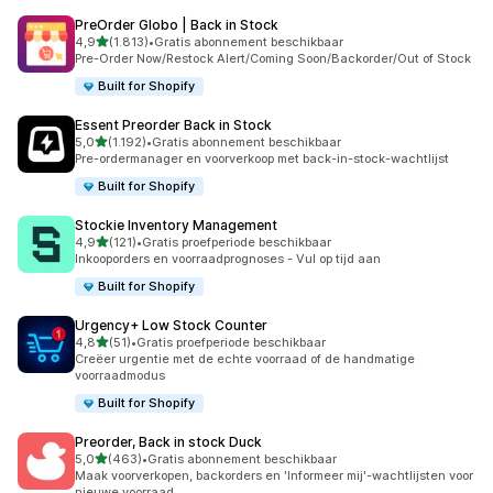
PreOrder Globo | Back in Stock
van 5 sterren
4,9
(1.813)
•
Gratis abonnement beschikbaar
1813 recensies in totaal
Pre-Order Now/Restock Alert/Coming Soon/Backorder/Out of Stock
Built for Shopify
Essent Preorder Back in Stock
van 5 sterren
5,0
(1.192)
•
Gratis abonnement beschikbaar
1192 recensies in totaal
Pre-ordermanager en voorverkoop met back-in-stock-wachtlijst
Built for Shopify
Stockie Inventory Management
van 5 sterren
4,9
(121)
•
Gratis proefperiode beschikbaar
121 recensies in totaal
Inkooporders en voorraadprognoses - Vul op tijd aan
Built for Shopify
Urgency+ Low Stock Counter
van 5 sterren
4,8
(51)
•
Gratis proefperiode beschikbaar
51 recensies in totaal
Creëer urgentie met de echte voorraad of de handmatige
voorraadmodus
Built for Shopify
Preorder, Back in stock Duck
van 5 sterren
5,0
(463)
•
Gratis abonnement beschikbaar
463 recensies in totaal
Maak voorverkopen, backorders en 'Informeer mij'-wachtlijsten voor
nieuwe voorraad