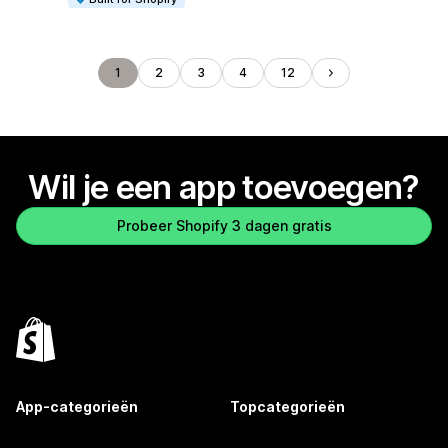
1
2
3
4
12
Wil je een app toevoegen?
Probeer Shopify 3 dagen gratis
App-categorieën
Topcategorieën