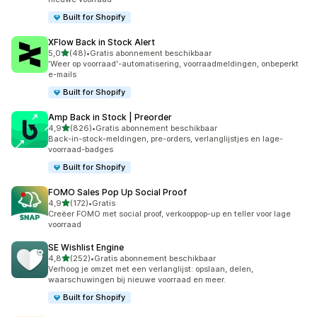
Built for Shopify
XFlow Back in Stock Alert
van 5 sterren
5,0
(48)
•
Gratis abonnement beschikbaar
48 recensies in totaal
'Weer op voorraad'-automatisering, voorraadmeldingen, onbeperkt
e-mails
Built for Shopify
Amp Back in Stock | Preorder
van 5 sterren
4,9
(826)
•
Gratis abonnement beschikbaar
826 recensies in totaal
Back-in-stock-meldingen, pre-orders, verlanglijstjes en lage-
voorraad-badges
Built for Shopify
FOMO Sales Pop Up Social Proof
van 5 sterren
4,9
(172)
•
Gratis
172 recensies in totaal
Creëer FOMO met social proof, verkooppop-up en teller voor lage
voorraad
SE Wishlist Engine
van 5 sterren
4,8
(252)
•
Gratis abonnement beschikbaar
252 recensies in totaal
Verhoog je omzet met een verlanglijst: opslaan, delen,
waarschuwingen bij nieuwe voorraad en meer.
Built for Shopify