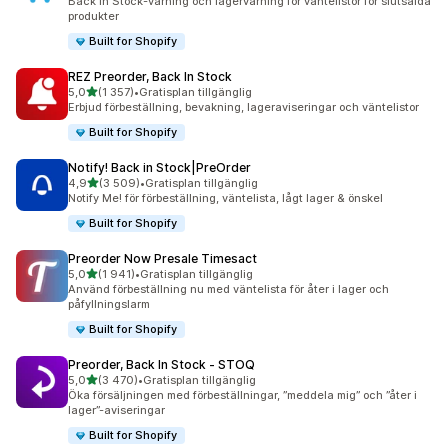
Back in Stock-varning och lagervarning för väntelistor för slutsålda
produkter
Built for Shopify
REZ Preorder, Back In Stock
av 5 stjärnor
5,0
(1 357)
•
Gratisplan tillgänglig
1357 recensioner totalt
Erbjud förbeställning, bevakning, lageraviseringar och väntelistor
Built for Shopify
Notify! Back in Stock|PreOrder
av 5 stjärnor
4,9
(3 509)
•
Gratisplan tillgänglig
3509 recensioner totalt
Notify Me! för förbeställning, väntelista, lågt lager & önskel
Built for Shopify
Preorder Now Presale Timesact
av 5 stjärnor
5,0
(1 941)
•
Gratisplan tillgänglig
1941 recensioner totalt
Använd förbeställning nu med väntelista för åter i lager och
påfyllningslarm
Built for Shopify
Preorder, Back In Stock ‑ STOQ
av 5 stjärnor
5,0
(3 470)
•
Gratisplan tillgänglig
3470 recensioner totalt
Öka försäljningen med förbeställningar, ”meddela mig” och ”åter i
lager”-aviseringar
Built for Shopify