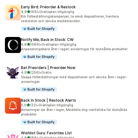
Early Bird: Preorder & Restock
av 5 stjärnor
4,9
(69)
•
Gratisplan tillgänglig
69 recensioner totalt
Kör förbeställningskampanjer, ta emot depositioner, hantera
restordrar och skicka meddelanden
Built for Shopify
Notify Me, Back in Stock: CW
av 5 stjärnor
4,8
(586)
•
Gratisplan tillgänglig
586 recensioner totalt
Anpassningsbara åter i lager-aviseringar för slutsålda produkter
Built for Shopify
Bat Preorders | Preorder Now
av 5 stjärnor
4,9
(256)
•
Gratis
256 recensioner totalt
Skapa förbeställningar med depositioner och skicka åter i lager-
aviseringar.
Built for Shopify
Back In Stock | Restock Alerts
av 5 stjärnor
5,0
(22)
•
Gratisplan tillgänglig
22 recensioner totalt
Aviseringar om åter i lager, Meddela mig-väntelista för slutsålda
produkter
Built for Shopify
Wishlist Guru: Favorites List
av 5 stjärnor
4,8
(88)
•
Gratisplan tillgänglig