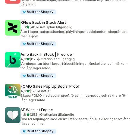
påfyllning
Built for Shopify
XFlow Back in Stock Alert
av 5 stjärnor
5,0
(48)
•
Gratisplan tillgänglig
48 recensioner totalt
Åter i lager-automatisering, påfyllningsmeddelanden, obegränsat
med e-post
Built for Shopify
Amp Back in Stock | Preorder
av 5 stjärnor
4,9
(828)
•
Gratisplan tillgänglig
828 recensioner totalt
Varningar om åter i lager, förbeställningar, önskelistor och märken
för lågt lagersaldo
Built for Shopify
FOMO Sales Pop Up Social Proof
av 5 stjärnor
4,9
(173)
•
Gratis
173 recensioner totalt
Skapa FOMO med social proof, försäljnings-popup och räknare för
lågt lagersaldo
SE Wishlist Engine
av 5 stjärnor
4,8
(252)
•
Gratisplan tillgänglig
252 recensioner totalt
Öka försäljningen med önskelistan: spara, dela, aviseringar om åter
i lager och mer.
Built for Shopify