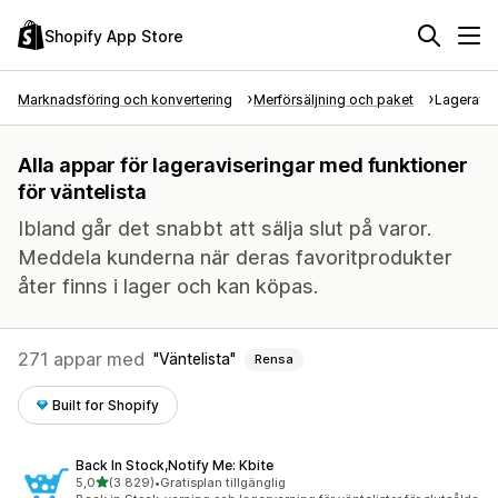
Shopify App Store
Marknadsföring och konvertering
Merförsäljning och paket
Lageravis
Alla appar för lageraviseringar med funktioner
för väntelista
Ibland går det snabbt att sälja slut på varor.
Meddela kunderna när deras favoritprodukter
åter finns i lager och kan köpas.
271 appar med
Väntelista
Rensa
Built for Shopify
Back In Stock,Notify Me: Kbite
av 5 stjärnor
5,0
(3 829)
•
Gratisplan tillgänglig
3829 recensioner totalt