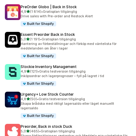
PreOrder Globo | Back in Stock
av 5 stjärnor
4,9
(1 814)
•
Gratisplan tillgänglig
1814 recensioner totalt
Drive sales with Pre-order and Restock Alert
Built for Shopify
Essent Preorder Back in Stock
av 5 stjärnor
5,0
(1 191)
•
Gratisplan tillgänglig
1191 recensioner totalt
Hantering av förbeställningar och förköp med väntelista för
meddelanden om åter i lager
Built for Shopify
Stockie Inventory Management
av 5 stjärnor
4,9
(121)
•
Gratis testversion tillgänglig
121 recensioner totalt
Inköpsordrar och lagerprognoser – fyll på lagret i tid
Built for Shopify
Urgency+ Low Stock Counter
av 5 stjärnor
4,8
(50)
•
Gratis testversion tillgänglig
50 recensioner totalt
Skapa brådska med riktigt lagersaldo eller läget manuellt
lagersaldo
Built for Shopify
Preorder, Back in stock Duck
av 5 stjärnor
5,0
(465)
•
Gratisplan tillgänglig
465 recensioner totalt
Skapa förförsäljningar, restordrar och Meddela mig-väntelistor för