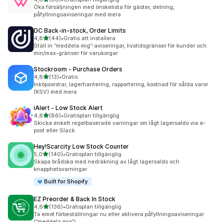
88 recensioner totalt
Öka försäljningen med önskelista för gäster, delning,
påfyllningsaviseringar med mera
DC Back‑in‑stock, Order Limits
av 5 stjärnor
4,8
(44)
•
Gratis att installera
44 recensioner totalt
Ställ in ”meddela mig”-aviseringar, livstidsgränser för kunder och
min/max-gränser för varukorgar
Stockroom ‑ Purchase Orders
av 5 stjärnor
4,8
(13)
•
Gratis
13 recensioner totalt
Inköpsordrar, lagerhantering, rapportering, kostnad för sålda varor
(KSV) med mera
iAlert ‑ Low Stock Alert
av 5 stjärnor
4,8
(86)
•
Gratisplan tillgänglig
86 recensioner totalt
Skicka enkelt regelbaserade varningar om lågt lagersaldo via e-
post eller Slack
Hey!Scarcity Low Stock Counter
av 5 stjärnor
5,0
(140)
•
Gratisplan tillgänglig
140 recensioner totalt
Skapa brådska med nedräkning av lågt lagersaldo och
knapphetsvarningar
Built for Shopify
EZ Preorder & Back In Stock
av 5 stjärnor
4,6
(136)
•
Gratisplan tillgänglig
136 recensioner totalt
Ta emot förbeställningar nu eller aktivera påfyllningsaviseringar
(”meddela mig”)