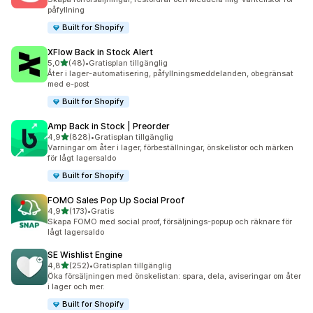
påfyllning
Built for Shopify
XFlow Back in Stock Alert
av 5 stjärnor
5,0
(48)
•
Gratisplan tillgänglig
48 recensioner totalt
Åter i lager-automatisering, påfyllningsmeddelanden, obegränsat
med e-post
Built for Shopify
Amp Back in Stock | Preorder
av 5 stjärnor
4,9
(828)
•
Gratisplan tillgänglig
828 recensioner totalt
Varningar om åter i lager, förbeställningar, önskelistor och märken
för lågt lagersaldo
Built for Shopify
FOMO Sales Pop Up Social Proof
av 5 stjärnor
4,9
(173)
•
Gratis
173 recensioner totalt
Skapa FOMO med social proof, försäljnings-popup och räknare för
lågt lagersaldo
SE Wishlist Engine
av 5 stjärnor
4,8
(252)
•
Gratisplan tillgänglig
252 recensioner totalt
Öka försäljningen med önskelistan: spara, dela, aviseringar om åter
i lager och mer.
Built for Shopify