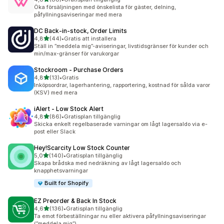
88 recensioner totalt
Öka försäljningen med önskelista för gäster, delning,
påfyllningsaviseringar med mera
DC Back‑in‑stock, Order Limits
av 5 stjärnor
4,8
(44)
•
Gratis att installera
44 recensioner totalt
Ställ in ”meddela mig”-aviseringar, livstidsgränser för kunder och
min/max-gränser för varukorgar
Stockroom ‑ Purchase Orders
av 5 stjärnor
4,8
(13)
•
Gratis
13 recensioner totalt
Inköpsordrar, lagerhantering, rapportering, kostnad för sålda varor
(KSV) med mera
iAlert ‑ Low Stock Alert
av 5 stjärnor
4,8
(86)
•
Gratisplan tillgänglig
86 recensioner totalt
Skicka enkelt regelbaserade varningar om lågt lagersaldo via e-
post eller Slack
Hey!Scarcity Low Stock Counter
av 5 stjärnor
5,0
(140)
•
Gratisplan tillgänglig
140 recensioner totalt
Skapa brådska med nedräkning av lågt lagersaldo och
knapphetsvarningar
Built for Shopify
EZ Preorder & Back In Stock
av 5 stjärnor
4,6
(136)
•
Gratisplan tillgänglig
136 recensioner totalt
Ta emot förbeställningar nu eller aktivera påfyllningsaviseringar
(”meddela mig”)