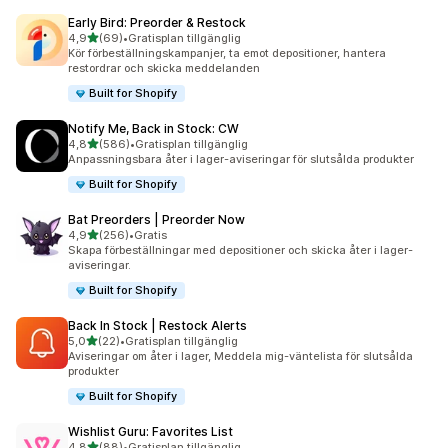
Early Bird: Preorder & Restock
av 5 stjärnor
4,9
(69)
•
Gratisplan tillgänglig
69 recensioner totalt
Kör förbeställningskampanjer, ta emot depositioner, hantera
restordrar och skicka meddelanden
Built for Shopify
Notify Me, Back in Stock: CW
av 5 stjärnor
4,8
(586)
•
Gratisplan tillgänglig
586 recensioner totalt
Anpassningsbara åter i lager-aviseringar för slutsålda produkter
Built for Shopify
Bat Preorders | Preorder Now
av 5 stjärnor
4,9
(256)
•
Gratis
256 recensioner totalt
Skapa förbeställningar med depositioner och skicka åter i lager-
aviseringar.
Built for Shopify
Back In Stock | Restock Alerts
av 5 stjärnor
5,0
(22)
•
Gratisplan tillgänglig
22 recensioner totalt
Aviseringar om åter i lager, Meddela mig-väntelista för slutsålda
produkter
Built for Shopify
Wishlist Guru: Favorites List
av 5 stjärnor
4,8
(88)
•
Gratisplan tillgänglig