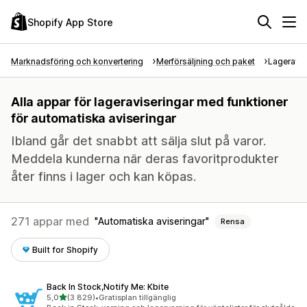
Shopify App Store
Marknadsföring och konvertering
Merförsäljning och paket
Lageravis
Alla appar för lageraviseringar med funktioner
för automatiska aviseringar
Ibland går det snabbt att sälja slut på varor.
Meddela kunderna när deras favoritprodukter
åter finns i lager och kan köpas.
271 appar med
Automatiska aviseringar
Rensa
Built for Shopify
Back In Stock,Notify Me: Kbite
av 5 stjärnor
5,0
(3 829)
•
Gratisplan tillgänglig
3829 recensioner totalt