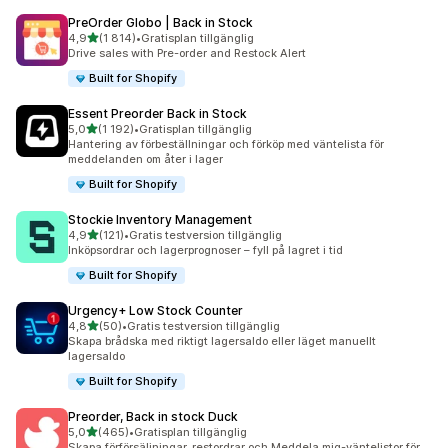
PreOrder Globo | Back in Stock
av 5 stjärnor
4,9
(1 814)
•
Gratisplan tillgänglig
1814 recensioner totalt
Drive sales with Pre-order and Restock Alert
Built for Shopify
Essent Preorder Back in Stock
av 5 stjärnor
5,0
(1 192)
•
Gratisplan tillgänglig
1192 recensioner totalt
Hantering av förbeställningar och förköp med väntelista för
meddelanden om åter i lager
Built for Shopify
Stockie Inventory Management
av 5 stjärnor
4,9
(121)
•
Gratis testversion tillgänglig
121 recensioner totalt
Inköpsordrar och lagerprognoser – fyll på lagret i tid
Built for Shopify
Urgency+ Low Stock Counter
av 5 stjärnor
4,8
(50)
•
Gratis testversion tillgänglig
50 recensioner totalt
Skapa brådska med riktigt lagersaldo eller läget manuellt
lagersaldo
Built for Shopify
Preorder, Back in stock Duck
av 5 stjärnor
5,0
(465)
•
Gratisplan tillgänglig
465 recensioner totalt
Skapa förförsäljningar, restordrar och Meddela mig-väntelistor för