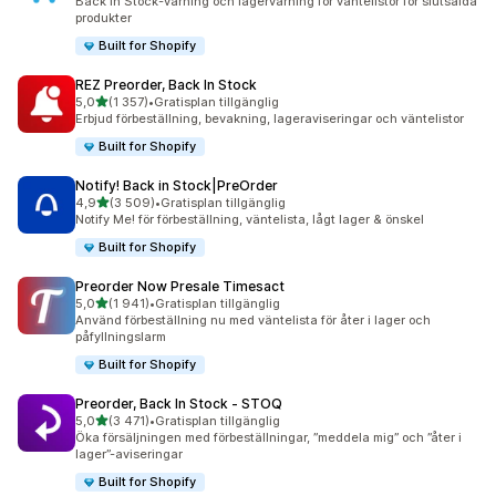
Back in Stock-varning och lagervarning för väntelistor för slutsålda
produkter
Built for Shopify
REZ Preorder, Back In Stock
av 5 stjärnor
5,0
(1 357)
•
Gratisplan tillgänglig
1357 recensioner totalt
Erbjud förbeställning, bevakning, lageraviseringar och väntelistor
Built for Shopify
Notify! Back in Stock|PreOrder
av 5 stjärnor
4,9
(3 509)
•
Gratisplan tillgänglig
3509 recensioner totalt
Notify Me! för förbeställning, väntelista, lågt lager & önskel
Built for Shopify
Preorder Now Presale Timesact
av 5 stjärnor
5,0
(1 941)
•
Gratisplan tillgänglig
1941 recensioner totalt
Använd förbeställning nu med väntelista för åter i lager och
påfyllningslarm
Built for Shopify
Preorder, Back In Stock ‑ STOQ
av 5 stjärnor
5,0
(3 471)
•
Gratisplan tillgänglig
3471 recensioner totalt
Öka försäljningen med förbeställningar, ”meddela mig” och ”åter i
lager”-aviseringar
Built for Shopify