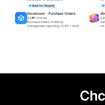
Built for Shopify
Stockroom ‑ Purchase Orders
iA
na 5 gwiazdek
4,8
(13)
•
Free
4,8
Łączna liczba recenzji: 13
Łąc
Purchase orders, inventory
Sen
management, reporting, COGS + more
via
Chc