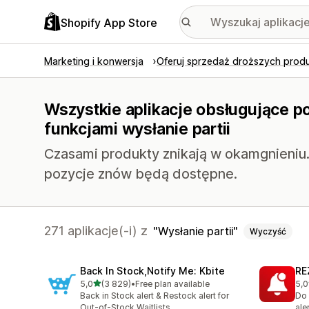
Shopify App Store
Marketing i konwersja
Oferuj sprzedaż droższych prod
Wszystkie aplikacje obsługujące p
funkcjami wysłanie partii
Czasami produkty znikają w okamgnieniu.
pozycje znów będą dostępne.
271 aplikacje(-i) z
Wysłanie partii
Wyczyść
Back In Stock,Notify Me: Kbite
RE
na 5 gwiazdek
5,0
(3 829)
•
Free plan available
5,0
Łączna liczba recenzji: 3829
Łąc
Back in Stock alert & Restock alert for
Do 
Out-of-Stock Waitlists
ale