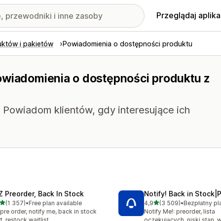
Przeglądaj aplika
uktów i pakietów
Powiadomienia o dostępności produktu
owiadomienia o dostępności produktu z
 Powiadom klientów, gdy interesujące ich
Z Preorder, Back In Stock
Notify! Back in Stock|
na 5 gwiazdek
na 5 gwiazdek
(1 357)
•
Free plan available
4,9
(3 509)
•
zna liczba recenzji: 1357
Łączna liczba recenzji: 35
pre order, notify me, back in stock
Notify Me!: preorder, lista
rt, restock waitlist
oczekujących, niski stan, w