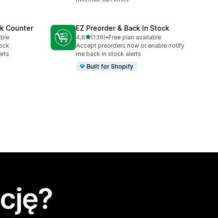
ck Counter
EZ Preorder & Back In Stock
na 5 gwiazdek
able
4,6
(136)
•
Free plan available
Łączna liczba recenzji: 136
tock
Accept preorders now or enable notify
erts
me back in stock alerts
Built for Shopify
cję?