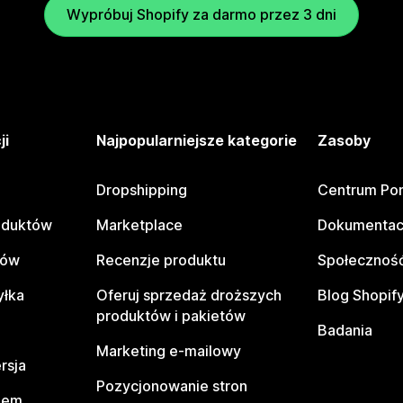
Wypróbuj Shopify za darmo przez 3 dni
ji
Najpopularniejsze kategorie
Zasoby
Dropshipping
Centrum Po
oduktów
Marketplace
Dokumentac
tów
Recenzje produktu
Społeczność
yłka
Oferuj sprzedaż droższych
Blog Shopif
produktów i pakietów
Badania
Marketing e-mailowy
rsja
Pozycjonowanie stron
pem