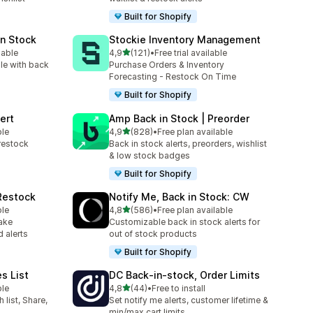
Built for Shopify
in Stock
Stockie Inventory Management
na 5 gwiazdek
lable
4,9
(121)
•
Free trial available
1
Łączna liczba recenzji: 121
le with back
Purchase Orders & Inventory
Forecasting - Restock On Time
Built for Shopify
ert
Amp Back in Stock | Preorder
na 5 gwiazdek
ble
4,9
(828)
•
Free plan available
Łączna liczba recenzji: 828
restock
Back in stock alerts, preorders, wishlist
& low stock badges
Built for Shopify
 Restock
Notify Me, Back in Stock: CW
na 5 gwiazdek
ble
4,8
(586)
•
Free plan available
Łączna liczba recenzji: 586
ake
Customizable back in stock alerts for
 alerts
out of stock products
Built for Shopify
es List
DC Back‑in‑stock, Order Limits
na 5 gwiazdek
ble
4,8
(44)
•
Free to install
Łączna liczba recenzji: 44
list, Share,
Set notify me alerts, customer lifetime &
min/max cart limits