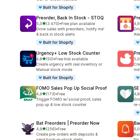
Built for Shopify
Preorder, Back In Stock ‑ STOQ
Pr
na 5 gwiazdek
5,0
(3 470)
•
Free plan available
4,9
Łączna liczba recenzji: 3470
Łąc
Grow sales with preorders, 'notify me'
Dri
& back in stock alerts
Ale
Built for Shopify
Urgency+ Low Stock Counter
Pr
na 5 gwiazdek
4,8
(50)
•
Free trial available
5,0
Łączna liczba recenzji: 50
Łąc
Create urgency with real inventory or
Cre
Manual stock mode
me'
Built for Shopify
FOMO Sales Pop Up Social Proof
SE
na 5 gwiazdek
4,9
(173)
•
Free
4,8
Łączna liczba recenzji: 173
Łąc
Trigger FOMO w/ social proof, sales
Gro
pop up & low stock counter
re-
Bat Preorders | Preorder Now
Ba
na 5 gwiazdek
4,9
(256)
•
Free
5,0
Łączna liczba recenzji: 256
Łąc
Create pre-orders with deposits &
Bac
send back-in-stock alerts.
for