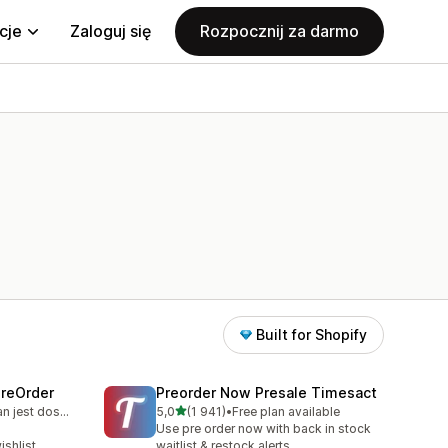
cje
Zaloguj się
Rozpocznij za darmo
Built for Shopify
PreOrder
Preorder Now Presale Timesact
na 5 gwiazdek
Bezpłatny plan jest dostępny
5,0
(1 941)
•
Free plan available
09
Łączna liczba recenzji: 1941
Use pre order now with back in stock
ishlist
waitlist & restock alerts