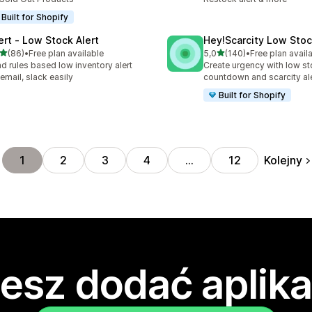
Built for Shopify
lert ‑ Low Stock Alert
Hey!Scarcity Low Sto
na 5 gwiazdek
na 5 gwiazdek
(86)
•
Free plan available
5,0
(140)
•
Free plan avail
zna liczba recenzji: 86
Łączna liczba recenzji: 140
d rules based low inventory alert
Create urgency with low s
 email, slack easily
countdown and scarcity al
Built for Shopify
Kolejny
1
2
3
4
…
12
esz dodać aplika