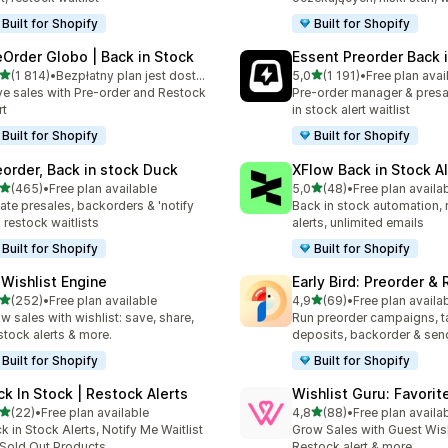
Built for Shopify
Built for Shopify
eOrder Globo | Back in Stock
Essent Preorder Back 
na 5 gwiazdek
na 5 gwiazdek
(1 814)
•
Bezpłatny plan jest dostępny
5,0
(1 191)
•
Free plan avai
zna liczba recenzji: 1814
Łączna liczba recenzji: 119
ve sales with Pre-order and Restock
Pre-order manager & presa
rt
in stock alert waitlist
Built for Shopify
Built for Shopify
eorder, Back in stock Duck
XFlow Back in Stock Al
na 5 gwiazdek
na 5 gwiazdek
(465)
•
Free plan available
5,0
(48)
•
Free plan availa
zna liczba recenzji: 465
Łączna liczba recenzji: 48
ate presales, backorders & 'notify
Back in stock automation, 
 restock waitlists
alerts, unlimited emails
Built for Shopify
Built for Shopify
 Wishlist Engine
Early Bird: Preorder &
na 5 gwiazdek
na 5 gwiazdek
(252)
•
Free plan available
4,9
(69)
•
Free plan availa
zna liczba recenzji: 252
Łączna liczba recenzji: 69
w sales with wishlist: save, share,
Run preorder campaigns, t
stock alerts & more.
deposits, backorder & send
Built for Shopify
Built for Shopify
ck In Stock | Restock Alerts
Wishlist Guru: Favorit
na 5 gwiazdek
na 5 gwiazdek
(22)
•
Free plan available
4,8
(88)
•
Free plan availa
zna liczba recenzji: 22
Łączna liczba recenzji: 88
k in Stock Alerts, Notify Me Waitlist
Grow Sales with Guest Wish 
 Sold Out Products
Restock alert & more