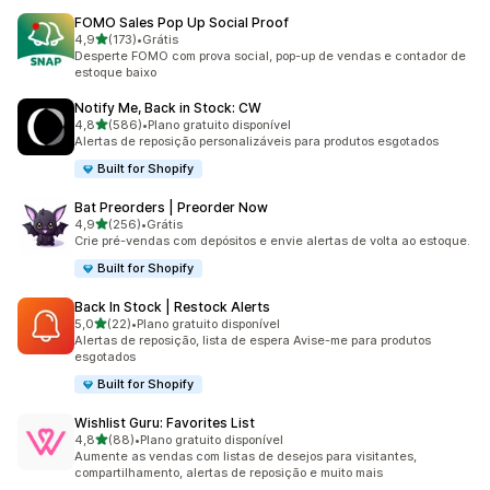
FOMO Sales Pop Up Social Proof
de 5 estrelas
4,9
(173)
•
Grátis
173 avaliações ao todo
Desperte FOMO com prova social, pop-up de vendas e contador de
estoque baixo
Notify Me, Back in Stock: CW
de 5 estrelas
4,8
(586)
•
Plano gratuito disponível
586 avaliações ao todo
Alertas de reposição personalizáveis para produtos esgotados
Built for Shopify
Bat Preorders | Preorder Now
de 5 estrelas
4,9
(256)
•
Grátis
256 avaliações ao todo
Crie pré-vendas com depósitos e envie alertas de volta ao estoque.
Built for Shopify
Back In Stock | Restock Alerts
de 5 estrelas
5,0
(22)
•
Plano gratuito disponível
22 avaliações ao todo
Alertas de reposição, lista de espera Avise-me para produtos
esgotados
Built for Shopify
Wishlist Guru: Favorites List
de 5 estrelas
4,8
(88)
•
Plano gratuito disponível
88 avaliações ao todo
Aumente as vendas com listas de desejos para visitantes,
compartilhamento, alertas de reposição e muito mais