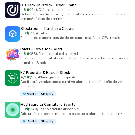
DC Back‑in‑stock, Order Limits
de 5 estrelas
4,8
(44)
•
Grátis para instalar
44 avaliações ao todo
Defina alertas "Avise-me", limites vitalícios por cliente e limites de
mínimo/máximo do carrinho
Stockroom ‑ Purchase Orders
de 5 estrelas
5,0
(13)
•
Grátis
13 avaliações ao todo
Pedidos de compra, gestão de estoque, relatórios, CPV + mais
iAlert ‑ Low Stock Alert
de 5 estrelas
4,8
(86)
•
Plano gratuito disponível
86 avaliações ao todo
Envie facilmente alertas de estoque baixo baseados em regras via
e-mail ou Slack
EZ Preorder & Back In Stock
de 5 estrelas
4,6
(137)
•
Plano gratuito disponível
137 avaliações ao todo
Aceite pré-vendas agora ou ative alertas de notificação de volta
ao estoque
Built for Shopify
Hey!Scarsità Contatore Scorte
de 5 estrelas
5,0
(140)
•
Plano gratuito disponível
140 avaliações ao todo
Crie urgência com contador de estoque e alertas de escassez
Built for Shopify