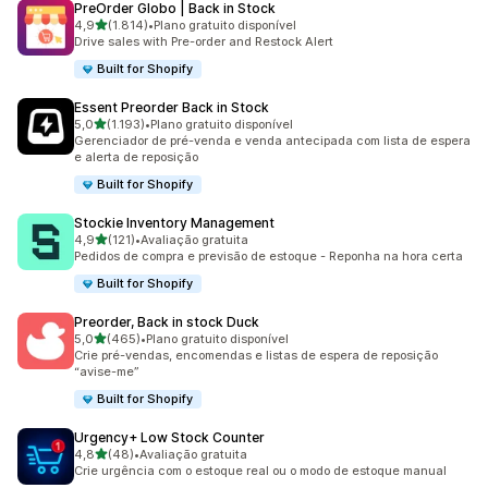
PreOrder Globo | Back in Stock
de 5 estrelas
4,9
(1.814)
•
Plano gratuito disponível
1814 avaliações ao todo
Drive sales with Pre-order and Restock Alert
Built for Shopify
Essent Preorder Back in Stock
de 5 estrelas
5,0
(1.193)
•
Plano gratuito disponível
1193 avaliações ao todo
Gerenciador de pré-venda e venda antecipada com lista de espera
e alerta de reposição
Built for Shopify
Stockie Inventory Management
de 5 estrelas
4,9
(121)
•
Avaliação gratuita
121 avaliações ao todo
Pedidos de compra e previsão de estoque - Reponha na hora certa
Built for Shopify
Preorder, Back in stock Duck
de 5 estrelas
5,0
(465)
•
Plano gratuito disponível
465 avaliações ao todo
Crie pré-vendas, encomendas e listas de espera de reposição
“avise-me”
Built for Shopify
Urgency+ Low Stock Counter
de 5 estrelas
4,8
(48)
•
Avaliação gratuita
48 avaliações ao todo
Crie urgência com o estoque real ou o modo de estoque manual