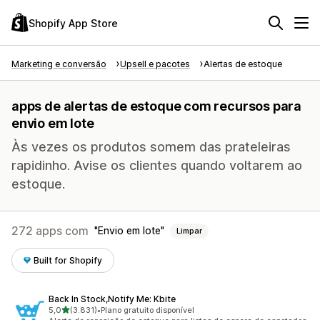
Shopify App Store
Marketing e conversão
Upsell e pacotes
Alertas de estoque
apps de alertas de estoque com recursos para
envio em lote
Às vezes os produtos somem das prateleiras
rapidinho. Avise os clientes quando voltarem ao
estoque.
272 apps com
Envio em lote
Limpar
Built for Shopify
Back In Stock,Notify Me: Kbite
de 5 estrelas
5,0
(3.831)
•
Plano gratuito disponível
3831 avaliações ao todo