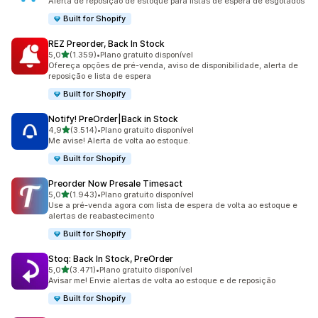
Alerta de reposição de estoque para listas de espera de esgotados
Built for Shopify
REZ Preorder, Back In Stock
de 5 estrelas
5,0
(1.359)
•
Plano gratuito disponível
1359 avaliações ao todo
Ofereça opções de pré-venda, aviso de disponibilidade, alerta de
reposição e lista de espera
Built for Shopify
Notify! PreOrder|Back in Stock
de 5 estrelas
4,9
(3.514)
•
Plano gratuito disponível
3514 avaliações ao todo
Me avise! Alerta de volta ao estoque.
Built for Shopify
Preorder Now Presale Timesact
de 5 estrelas
5,0
(1.943)
•
Plano gratuito disponível
1943 avaliações ao todo
Use a pré-venda agora com lista de espera de volta ao estoque e
alertas de reabastecimento
Built for Shopify
Stoq: Back In Stock, PreOrder
de 5 estrelas
5,0
(3.471)
•
Plano gratuito disponível
3471 avaliações ao todo
Avisar me! Envie alertas de volta ao estoque e de reposição
Built for Shopify