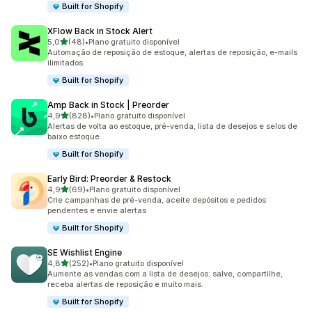
Built for Shopify
XFlow Back in Stock Alert
de 5 estrelas
5,0
(48)
•
Plano gratuito disponível
48 avaliações ao todo
Automação de reposição de estoque, alertas de reposição, e-mails
ilimitados
Built for Shopify
Amp Back in Stock | Preorder
de 5 estrelas
4,9
(828)
•
Plano gratuito disponível
828 avaliações ao todo
Alertas de volta ao estoque, pré-venda, lista de desejos e selos de
baixo estoque
Built for Shopify
Early Bird: Preorder & Restock
de 5 estrelas
4,9
(69)
•
Plano gratuito disponível
69 avaliações ao todo
Crie campanhas de pré-venda, aceite depósitos e pedidos
pendentes e envie alertas
Built for Shopify
SE Wishlist Engine
de 5 estrelas
4,8
(252)
•
Plano gratuito disponível
252 avaliações ao todo
Aumente as vendas com a lista de desejos: salve, compartilhe,
receba alertas de reposição e muito mais.
Built for Shopify