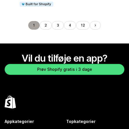
Built for Shopify
1
2
3
4
12
Vil du tilføje en app?
Prøv Shopify gratis i 3 dage
Appkategorier
Topkategorier