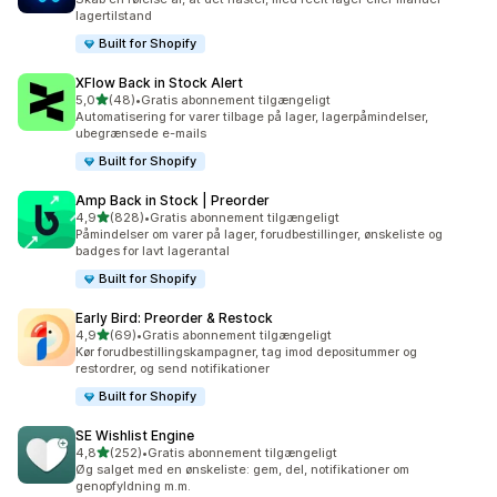
lagertilstand
Built for Shopify
XFlow Back in Stock Alert
ud af 5 stjerner
5,0
(48)
•
Gratis abonnement tilgængeligt
48 anmeldelser i alt
Automatisering for varer tilbage på lager, lagerpåmindelser,
ubegrænsede e-mails
Built for Shopify
Amp Back in Stock | Preorder
ud af 5 stjerner
4,9
(828)
•
Gratis abonnement tilgængeligt
828 anmeldelser i alt
Påmindelser om varer på lager, forudbestillinger, ønskeliste og
badges for lavt lagerantal
Built for Shopify
Early Bird: Preorder & Restock
ud af 5 stjerner
4,9
(69)
•
Gratis abonnement tilgængeligt
69 anmeldelser i alt
Kør forudbestillingskampagner, tag imod depositummer og
restordrer, og send notifikationer
Built for Shopify
SE Wishlist Engine
ud af 5 stjerner
4,8
(252)
•
Gratis abonnement tilgængeligt
252 anmeldelser i alt
Øg salget med en ønskeliste: gem, del, notifikationer om
genopfyldning m.m.