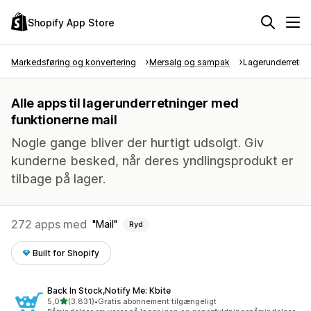
Shopify App Store
Markedsføring og konvertering
Mersalg og sampak
Lagerunderretni
Alle apps til lagerunderretninger med
funktionerne mail
Nogle gange bliver der hurtigt udsolgt. Giv
kunderne besked, når deres yndlingsprodukt er
tilbage på lager.
272 apps med
Mail
Ryd
Built for Shopify
Back In Stock,Notify Me: Kbite
ud af 5 stjerner
5,0
(3.831)
•
Gratis abonnement tilgængeligt
3831 anmeldelser i alt