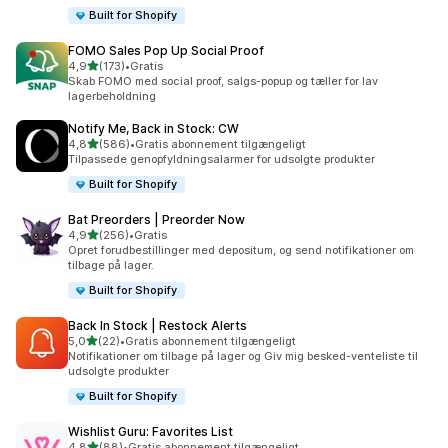
Built for Shopify
FOMO Sales Pop Up Social Proof
ud af 5 stjerner
4,9
(173)
•
Gratis
173 anmeldelser i alt
Skab FOMO med social proof, salgs-popup og tæller for lav
lagerbeholdning
Notify Me, Back in Stock: CW
ud af 5 stjerner
4,8
(586)
•
Gratis abonnement tilgængeligt
586 anmeldelser i alt
Tilpassede genopfyldningsalarmer for udsolgte produkter
Built for Shopify
Bat Preorders | Preorder Now
ud af 5 stjerner
4,9
(256)
•
Gratis
256 anmeldelser i alt
Opret forudbestillinger med depositum, og send notifikationer om
tilbage på lager.
Built for Shopify
Back In Stock | Restock Alerts
ud af 5 stjerner
5,0
(22)
•
Gratis abonnement tilgængeligt
22 anmeldelser i alt
Notifikationer om tilbage på lager og Giv mig besked-venteliste til
udsolgte produkter
Built for Shopify
Wishlist Guru: Favorites List
ud af 5 stjerner
4,8
(88)
•
Gratis abonnement tilgængeligt