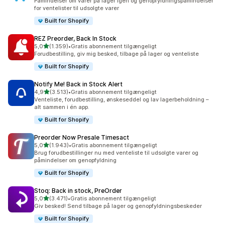
Påmindelser om varer på lager igen og genopfyldningspåmindelser
for ventelister til udsolgte varer
Built for Shopify
REZ Preorder, Back In Stock
ud af 5 stjerner
5,0
(1.359)
•
Gratis abonnement tilgængeligt
1359 anmeldelser i alt
Forudbestilling, giv mig besked, tilbage på lager og venteliste
Built for Shopify
Notify Me! Back in Stock Alert
ud af 5 stjerner
4,9
(3.513)
•
Gratis abonnement tilgængeligt
3513 anmeldelser i alt
Venteliste, forudbestilling, ønskeseddel og lav lagerbeholdning –
alt sammen i én app.
Built for Shopify
Preorder Now Presale Timesact
ud af 5 stjerner
5,0
(1.943)
•
Gratis abonnement tilgængeligt
1943 anmeldelser i alt
Brug forudbestillinger nu med venteliste til udsolgte varer og
påmindelser om genopfyldning
Built for Shopify
Stoq: Back in stock, PreOrder
ud af 5 stjerner
5,0
(3.471)
•
Gratis abonnement tilgængeligt
3471 anmeldelser i alt
Giv besked! Send tilbage på lager og genopfyldningsbeskeder
Built for Shopify