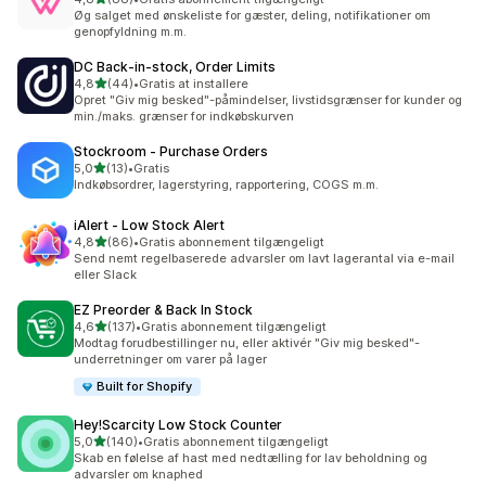
88 anmeldelser i alt
Øg salget med ønskeliste for gæster, deling, notifikationer om
genopfyldning m.m.
DC Back‑in‑stock, Order Limits
ud af 5 stjerner
4,8
(44)
•
Gratis at installere
44 anmeldelser i alt
Opret "Giv mig besked"-påmindelser, livstidsgrænser for kunder og
min./maks. grænser for indkøbskurven
Stockroom ‑ Purchase Orders
ud af 5 stjerner
5,0
(13)
•
Gratis
13 anmeldelser i alt
Indkøbsordrer, lagerstyring, rapportering, COGS m.m.
iAlert ‑ Low Stock Alert
ud af 5 stjerner
4,8
(86)
•
Gratis abonnement tilgængeligt
86 anmeldelser i alt
Send nemt regelbaserede advarsler om lavt lagerantal via e-mail
eller Slack
EZ Preorder & Back In Stock
ud af 5 stjerner
4,6
(137)
•
Gratis abonnement tilgængeligt
137 anmeldelser i alt
Modtag forudbestillinger nu, eller aktivér "Giv mig besked"-
underretninger om varer på lager
Built for Shopify
Hey!Scarcity Low Stock Counter
ud af 5 stjerner
5,0
(140)
•
Gratis abonnement tilgængeligt
140 anmeldelser i alt
Skab en følelse af hast med nedtælling for lav beholdning og
advarsler om knaphed