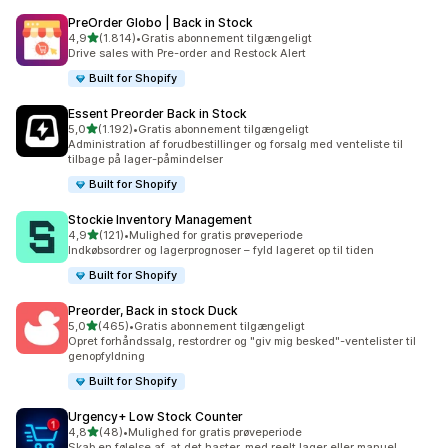
PreOrder Globo | Back in Stock
ud af 5 stjerner
4,9
(1.814)
•
Gratis abonnement tilgængeligt
1814 anmeldelser i alt
Drive sales with Pre-order and Restock Alert
Built for Shopify
Essent Preorder Back in Stock
ud af 5 stjerner
5,0
(1.192)
•
Gratis abonnement tilgængeligt
1192 anmeldelser i alt
Administration af forudbestillinger og forsalg med venteliste til
tilbage på lager-påmindelser
Built for Shopify
Stockie Inventory Management
ud af 5 stjerner
4,9
(121)
•
Mulighed for gratis prøveperiode
121 anmeldelser i alt
Indkøbsordrer og lagerprognoser – fyld lageret op til tiden
Built for Shopify
Preorder, Back in stock Duck
ud af 5 stjerner
5,0
(465)
•
Gratis abonnement tilgængeligt
465 anmeldelser i alt
Opret forhåndssalg, restordrer og "giv mig besked"-ventelister til
genopfyldning
Built for Shopify
Urgency+ Low Stock Counter
ud af 5 stjerner
4,8
(48)
•
Mulighed for gratis prøveperiode
48 anmeldelser i alt
Skab en følelse af, at det haster, med reelt lager eller manuel