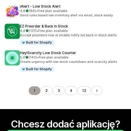
iAlert ‑ Low Stock Alert
na 5 gwiazdek
4,8
(86)
•
Free plan available
Łączna liczba recenzji: 86
Send rules based low inventory alert via email, slack easily
EZ Preorder & Back In Stock
na 5 gwiazdek
4,6
(137)
•
Free plan available
Łączna liczba recenzji: 137
Accept preorders now or enable notify me back in stock alerts
Built for Shopify
Hey!Scarcity Low Stock Counter
na 5 gwiazdek
5,0
(140)
•
Free plan available
Łączna liczba recenzji: 140
Create urgency with low stock countdown and scarcity alerts
Built for Shopify
1
2
3
4
12
Chcesz dodać aplikację?