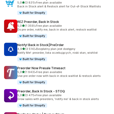
na 5 gwiazdek
5,0
(3 831)
•
Free plan available
Łączna liczba recenzji: 3831
Back in Stock alert & Restock alert for Out-of-Stock Waitlists
Built for Shopify
REZ Preorder, Back In Stock
na 5 gwiazdek
5,0
(1 359)
•
Free plan available
Łączna liczba recenzji: 1359
Do pre order, notify me, back in stock alert, restock waitlist
Built for Shopify
Notify! Back in Stock|PreOrder
na 5 gwiazdek
4,9
(3 514)
•
Bezpłatny plan jest dostępny
Łączna liczba recenzji: 3514
Notify Me!: preorder, lista oczekujących, niski stan, wishlist
Built for Shopify
Preorder Now Presale Timesact
na 5 gwiazdek
5,0
(1 943)
•
Free plan available
Łączna liczba recenzji: 1943
Use pre order now with back in stock waitlist & restock alerts
Built for Shopify
Preorder, Back In Stock ‑ STOQ
na 5 gwiazdek
5,0
(3 471)
•
Free plan available
Łączna liczba recenzji: 3471
Grow sales with preorders, 'notify me' & back in stock alerts
Built for Shopify