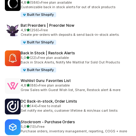
na 5 gwiazdek
4,8
(586)
•
Free plan available
Łączna liczba recenzji: 586
Customizable back in stock alerts for out of stock products
Built for Shopify
Bat Preorders | Preorder Now
na 5 gwiazdek
4,9
(256)
•
Free
Łączna liczba recenzji: 256
Create pre-orders with deposits & send back-in-stock alerts.
Built for Shopify
Back In Stock | Restock Alerts
na 5 gwiazdek
5,0
(22)
•
Free plan available
Łączna liczba recenzji: 22
Back in Stock Alerts, Notify Me Waitlist for Sold Out Products
Built for Shopify
Wishlist Guru: Favorites List
na 5 gwiazdek
4,8
(88)
•
Free plan available
Łączna liczba recenzji: 88
Grow Sales with Guest Wish list, Share, Restock alert & more
DC Back‑in‑stock, Order Limits
na 5 gwiazdek
4,8
(44)
•
Free to install
Łączna liczba recenzji: 44
Set notify me alerts, customer lifetime & min/max cart limits
Stockroom ‑ Purchase Orders
na 5 gwiazdek
5,0
(13)
•
Free
Łączna liczba recenzji: 13
Purchase orders, inventory management, reporting, COGS + more