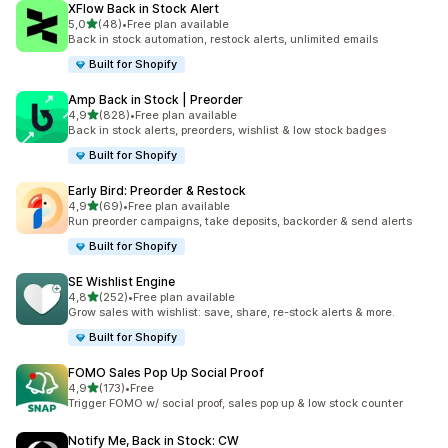
XFlow Back in Stock Alert
na 5 gwiazdek
5,0
(48)
•
Free plan available
Łączna liczba recenzji: 48
Back in stock automation, restock alerts, unlimited emails
Built for Shopify
Amp Back in Stock | Preorder
na 5 gwiazdek
4,9
(828)
•
Free plan available
Łączna liczba recenzji: 828
Back in stock alerts, preorders, wishlist & low stock badges
Built for Shopify
Early Bird: Preorder & Restock
na 5 gwiazdek
4,9
(69)
•
Free plan available
Łączna liczba recenzji: 69
Run preorder campaigns, take deposits, backorder & send alerts
Built for Shopify
SE Wishlist Engine
na 5 gwiazdek
4,8
(252)
•
Free plan available
Łączna liczba recenzji: 252
Grow sales with wishlist: save, share, re-stock alerts & more.
Built for Shopify
FOMO Sales Pop Up Social Proof
na 5 gwiazdek
4,9
(173)
•
Free
Łączna liczba recenzji: 173
Trigger FOMO w/ social proof, sales pop up & low stock counter
Notify Me, Back in Stock: CW