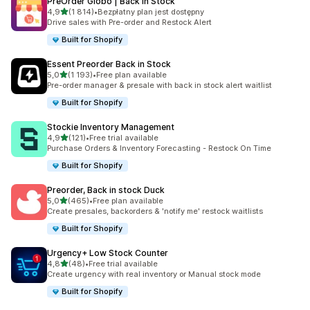
PreOrder Globo | Back in Stock
na 5 gwiazdek
4,9
(1 814)
•
Bezpłatny plan jest dostępny
Łączna liczba recenzji: 1814
Drive sales with Pre-order and Restock Alert
Built for Shopify
Essent Preorder Back in Stock
na 5 gwiazdek
5,0
(1 193)
•
Free plan available
Łączna liczba recenzji: 1193
Pre-order manager & presale with back in stock alert waitlist
Built for Shopify
Stockie Inventory Management
na 5 gwiazdek
4,9
(121)
•
Free trial available
Łączna liczba recenzji: 121
Purchase Orders & Inventory Forecasting - Restock On Time
Built for Shopify
Preorder, Back in stock Duck
na 5 gwiazdek
5,0
(465)
•
Free plan available
Łączna liczba recenzji: 465
Create presales, backorders & 'notify me' restock waitlists
Built for Shopify
Urgency+ Low Stock Counter
na 5 gwiazdek
4,8
(48)
•
Free trial available
Łączna liczba recenzji: 48
Create urgency with real inventory or Manual stock mode
Built for Shopify