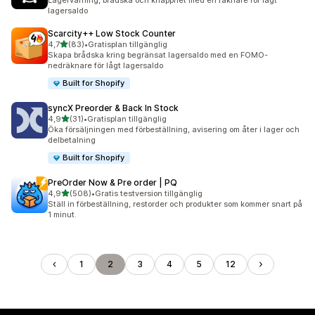
Lagervarning, brådska och knapphet med en räknare för lågt
lagersaldo
Scarcity++ Low Stock Counter
av 5 stjärnor
4,7
(83)
•
Gratisplan tillgänglig
83 recensioner totalt
Skapa brådska kring begränsat lagersaldo med en FOMO-
nedräknare för lågt lagersaldo
Built for Shopify
syncX Preorder & Back In Stock
av 5 stjärnor
4,9
(31)
•
Gratisplan tillgänglig
31 recensioner totalt
Öka försäljningen med förbeställning, avisering om åter i lager och
delbetalning
Built for Shopify
PreOrder Now & Pre order | PQ
av 5 stjärnor
4,9
(508)
•
Gratis testversion tillgänglig
508 recensioner totalt
Ställ in förbeställning, restorder och produkter som kommer snart på
1 minut.
1
2
3
4
5
12