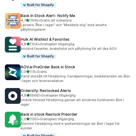
Built for Shopify
Back In Stock Alert‑ Notify Me
av 5 stjärnor
4,7
(199)
•
Gratis att installera
199 recensioner totalt
Lansera ”Åter i lager” och ”Meddela mig” med smarta
påfyllningslarm
Hulk AI Wishlist & Favorites
av 5 stjärnor
4,8
(124)
•
Gratisplan tillgänglig
124 recensioner totalt
Använd favoriter, önskelistor och påfyllning för att öka AOV
Built for Shopify
AOV.ai PreOrder Back in Stock
av 5 stjärnor
5,0
(11)
•
Gratis
11 recensioner totalt
Vänd slutsålt till försäljning: handpenningar, meddelanden om åter
i lager och leveransdatum
Ordersify: Restocked Alerts
av 5 stjärnor
4,9
(666)
•
Gratisplan tillgänglig
666 recensioner totalt
Undvik förlorad försäljning genom att använda funktionen åter i
lager
Back in stock Restock Preorder
av 5 stjärnor
5,0
(130)
•
Gratisplan tillgänglig
130 recensioner totalt
Återvinn försäljning med e-postaviseringar om åter i lager för
kunder
Built for Shopify