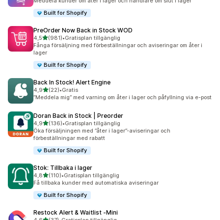
Meddela kunder om åter i lager och handlare om slut i lager
Built for Shopify
PreOrder Now Back in Stock WOD
av 5 stjärnor
4,5
(981)
•
Gratisplan tillgänglig
981 recensioner totalt
Fånga försäljning med förbeställningar och aviseringar om åter i
lager
Built for Shopify
Back In Stock! Alert Engine
av 5 stjärnor
4,9
(22)
•
Gratis
22 recensioner totalt
”Meddela mig” med varning om åter i lager och påfyllning via e-post
Doran Back in Stock | Preorder
av 5 stjärnor
4,9
(136)
•
Gratisplan tillgänglig
136 recensioner totalt
Öka försäljningen med ”åter i lager”-aviseringar och
förbeställningar med rabatt
Built for Shopify
Stok: Tillbaka i lager
av 5 stjärnor
4,8
(110)
•
Gratisplan tillgänglig
110 recensioner totalt
Få tillbaka kunder med automatiska aviseringar
Built for Shopify
Restock Alert & Waitlist ‑Mini
av 5 stjärnor