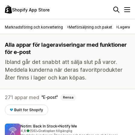
Shopify App Store
Marknadsföring och konvertering
Merförsäljning och paket
Lageravis
Alla appar för lageraviseringar med funktioner
för e-post
Ibland går det snabbt att sälja slut på varor.
Meddela kunderna när deras favoritprodukter
åter finns i lager och kan köpas.
271 appar med
E-post
Rensa
Built for Shopify
Notim: Back In Stock+Notify Me
av 5 stjärnor
4,8
(56)
•
Gratisplan tillgänglig
56 recensioner totalt