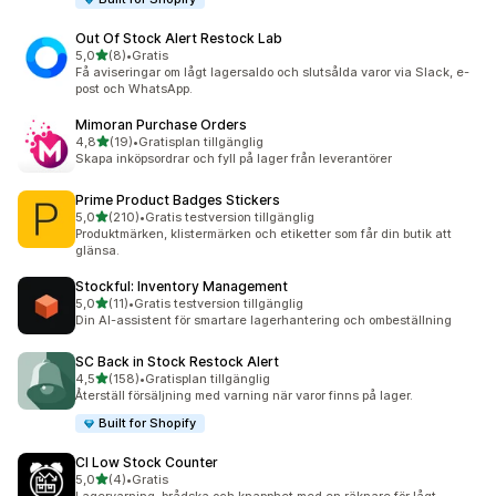
Out Of Stock Alert Restock Lab
av 5 stjärnor
5,0
(8)
•
Gratis
8 recensioner totalt
Få aviseringar om lågt lagersaldo och slutsålda varor via Slack, e-
post och WhatsApp.
Mimoran Purchase Orders
av 5 stjärnor
4,8
(19)
•
Gratisplan tillgänglig
19 recensioner totalt
Skapa inköpsordrar och fyll på lager från leverantörer
Prime Product Badges Stickers
av 5 stjärnor
5,0
(210)
•
Gratis testversion tillgänglig
210 recensioner totalt
Produktmärken, klistermärken och etiketter som får din butik att
glänsa.
Stockful: Inventory Management
av 5 stjärnor
5,0
(11)
•
Gratis testversion tillgänglig
11 recensioner totalt
Din AI-assistent för smartare lagerhantering och ombeställning
SC Back in Stock Restock Alert
av 5 stjärnor
4,5
(158)
•
Gratisplan tillgänglig
158 recensioner totalt
Återställ försäljning med varning när varor finns på lager.
Built for Shopify
CI Low Stock Counter
av 5 stjärnor
5,0
(4)
•
Gratis
4 recensioner totalt