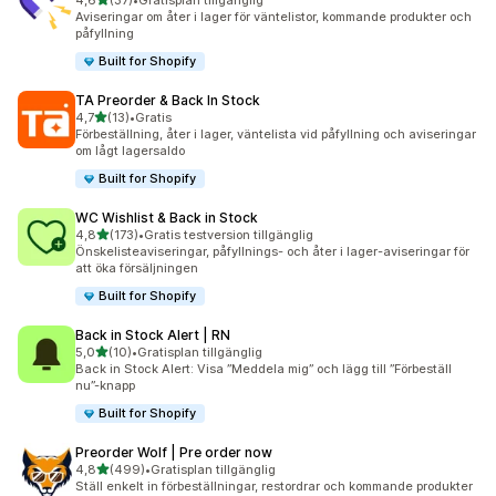
4,6
(37)
•
Gratisplan tillgänglig
37 recensioner totalt
Aviseringar om åter i lager för väntelistor, kommande produkter och
påfyllning
Built for Shopify
TA Preorder & Back In Stock
av 5 stjärnor
4,7
(13)
•
Gratis
13 recensioner totalt
Förbeställning, åter i lager, väntelista vid påfyllning och aviseringar
om lågt lagersaldo
Built for Shopify
WC Wishlist & Back in Stock
av 5 stjärnor
4,8
(173)
•
Gratis testversion tillgänglig
173 recensioner totalt
Önskelisteaviseringar, påfyllnings- och åter i lager-aviseringar för
att öka försäljningen
Built for Shopify
Back in Stock Alert | RN
av 5 stjärnor
5,0
(10)
•
Gratisplan tillgänglig
10 recensioner totalt
Back in Stock Alert: Visa ”Meddela mig” och lägg till ”Förbeställ
nu”-knapp
Built for Shopify
Preorder Wolf | Pre order now
av 5 stjärnor
4,8
(499)
•
Gratisplan tillgänglig
499 recensioner totalt
Ställ enkelt in förbeställningar, restordrar och kommande produkter