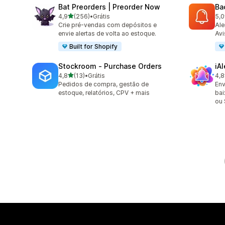
Bat Preorders | Preorder Now
Ba
de 5 estrelas
4,9
(256)
•
Grátis
5,0
256 avaliações ao todo
22 
Crie pré-vendas com depósitos e
Ale
envie alertas de volta ao estoque.
Avi
Built for Shopify
Stockroom ‑ Purchase Orders
iA
de 5 estrelas
4,8
(13)
•
Grátis
4,8
13 avaliações ao todo
86 
Pedidos de compra, gestão de
Env
estoque, relatórios, CPV + mais
bai
ou 