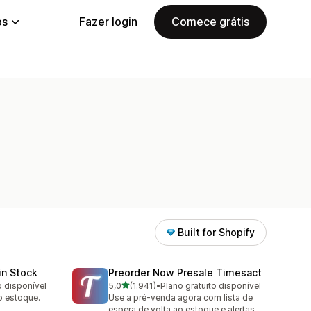
ps
Fazer login
Comece grátis
Built for Shopify
in Stock
Preorder Now Presale Timesact
de 5 estrelas
o disponível
5,0
(1.941)
•
Plano gratuito disponível
1941 avaliações ao todo
ao estoque.
Use a pré-venda agora com lista de
espera de volta ao estoque e alertas