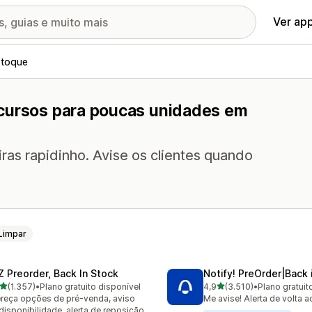
Ver ap
stoque
ecursos para poucas unidades em
as rapidinho. Avise os clientes quando
Limpar
Z Preorder, Back In Stock
Notify! PreOrder|Back 
de 5 estrelas
de 5 estrelas
(1.357)
•
Plano gratuito disponível
4,9
(3.510)
•
Plano gratuit
7 avaliações ao todo
3510 avaliações ao todo
reça opções de pré-venda, aviso
Me avise! Alerta de volta 
disponibilidade, alerta de reposição