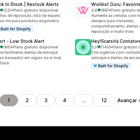
ck In Stock | Restock Alerts
Wishlist Guru: Favorit
de 5 estrelas
de 5 estrelas
(22)
•
Plano gratuito disponível
4,8
(88)
•
Plano gratuito d
avaliações ao todo
88 avaliações ao todo
rtas de reposição, lista de espera
Aumente as vendas com li
se-me para produtos esgotados
desejos para visitantes,
compartilhamento, alertas
Built for Shopify
reposição e muito mais
lert ‑ Low Stock Alert
Hey!Scarsità Contator
de 5 estrelas
de 5 estrelas
(86)
•
Plano gratuito disponível
5,0
(140)
•
Plano gratuito 
avaliações ao todo
140 avaliações ao todo
ie facilmente alertas de estoque
Crie urgência com contado
xo baseados em regras via e-mail
estoque e alertas de esca
Slack
Built for Shopify
Avançar
1
2
3
4
…
12