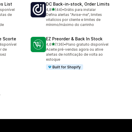
es List
DC Back‑in‑stock, Order Limits
de 5 estrelas
isponível
4,8
(44)
•
Grátis para instalar
44 avaliações ao todo
stas de
Defina alertas "Avise-me", limites
vitalícios por cliente e limites de
 de
mínimo/máximo do carrinho
e Scorte
EZ Preorder & Back In Stock
de 5 estrelas
disponível
4,6
(136)
•
Plano gratuito disponível
136 avaliações ao todo
r de
Aceite pré-vendas agora ou ative
ssez
alertas de notificação de volta ao
estoque
Built for Shopify