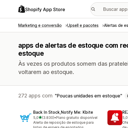
Shopify App Store
Marketing e conversão
Upsell e pacotes
Alertas de e
apps de alertas de estoque com r
estoque
Às vezes os produtos somem das prateleir
voltarem ao estoque.
272 apps com
Poucas unidades em estoque
Back In Stock,Notify Me: Kbite
RE
de 5 estrelas
5,0
(3.830)
•
Plano gratuito disponível
5,0
3830 avaliações ao todo
135
Alerta de reposição de estoque para
Ofe
listas de espera de esgotados
de 