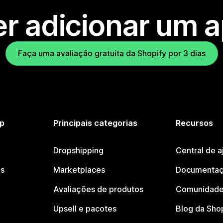
r adicionar um 
Faça uma avaliação gratuita da Shopify por 3 dias
p
Principais categorias
Recursos
Dropshipping
Central de a
os
Marketplaces
Documentaç
Avaliações de produtos
Comunidade
Upsell e pacotes
Blog da Sho