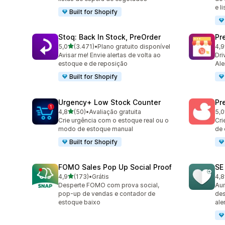
e l
Built for Shopify
Stoq: Back In Stock, PreOrder
Pr
de 5 estrelas
5,0
(3.471)
•
Plano gratuito disponível
4,9
3471 avaliações ao todo
181
Avisar me! Envie alertas de volta ao
Dri
estoque e de reposição
Ale
Built for Shopify
Urgency+ Low Stock Counter
Pr
de 5 estrelas
4,8
(50)
•
Avaliação gratuita
5,0
50 avaliações ao todo
465
Crie urgência com o estoque real ou o
Cri
modo de estoque manual
de 
Built for Shopify
FOMO Sales Pop Up Social Proof
SE
de 5 estrelas
4,9
(173)
•
Grátis
4,8
173 avaliações ao todo
252
Desperte FOMO com prova social,
Aum
pop-up de vendas e contador de
des
estoque baixo
ale