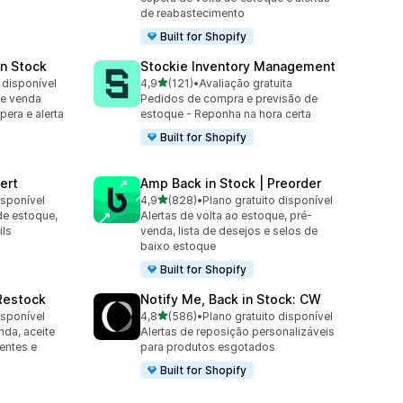
de reabastecimento
Built for Shopify
in Stock
Stockie Inventory Management
de 5 estrelas
 disponível
4,9
(121)
•
Avaliação gratuita
121 avaliações ao todo
 e venda
Pedidos de compra e previsão de
pera e alerta
estoque - Reponha na hora certa
Built for Shopify
ert
Amp Back in Stock | Preorder
de 5 estrelas
isponível
4,9
(828)
•
Plano gratuito disponível
828 avaliações ao todo
e estoque,
Alertas de volta ao estoque, pré-
ils
venda, lista de desejos e selos de
baixo estoque
Built for Shopify
 Restock
Notify Me, Back in Stock: CW
de 5 estrelas
isponível
4,8
(586)
•
Plano gratuito disponível
586 avaliações ao todo
da, aceite
Alertas de reposição personalizáveis
entes e
para produtos esgotados
Built for Shopify