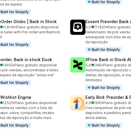
Built for Shopify
ista de espera
Built for Shopify
eOrder Globo | Back in Stock
Essent Preorder Back 
de 5 estrelas
de 5 estrelas
(1.814)
•
Plano gratuito disponível
5,0
(1.192)
•
Plano gratuito
4 avaliações ao todo
1192 avaliações ao todo
ve sales with Pre-order and Restock
Gerenciador de pré-venda
rt
antecipada com lista de es
de reposição
Built for Shopify
Built for Shopify
eorder, Back in stock Duck
XFlow Back in Stock Al
de 5 estrelas
de 5 estrelas
(465)
•
Plano gratuito disponível
5,0
(48)
•
Plano gratuito d
 avaliações ao todo
48 avaliações ao todo
e pré-vendas, encomendas e listas
Automação de reposição d
espera de reposição “avise-me”
alertas de reposição, e-ma
ilimitados
Built for Shopify
Built for Shopify
 Wishlist Engine
Early Bird: Preorder &
de 5 estrelas
de 5 estrelas
(252)
•
Plano gratuito disponível
4,9
(69)
•
Plano gratuito d
 avaliações ao todo
69 avaliações ao todo
ente as vendas com a lista de
Crie campanhas de pré-ven
ejos: salve, compartilhe, receba
depósitos e pedidos pend
rtas de reposição e muito mais.
envie alertas
Built for Shopify
Built for Shopify