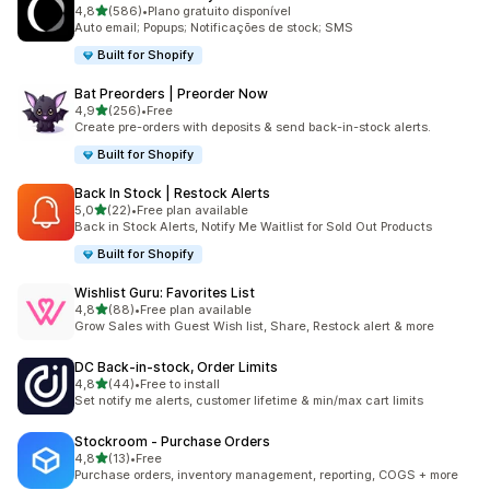
de 5 estrelas
4,8
(586)
•
Plano gratuito disponível
586 total de avaliações
Auto email; Popups; Notificações de stock; SMS
Built for Shopify
Bat Preorders | Preorder Now
de 5 estrelas
4,9
(256)
•
Free
256 total de avaliações
Create pre-orders with deposits & send back-in-stock alerts.
Built for Shopify
Back In Stock | Restock Alerts
de 5 estrelas
5,0
(22)
•
Free plan available
22 total de avaliações
Back in Stock Alerts, Notify Me Waitlist for Sold Out Products
Built for Shopify
Wishlist Guru: Favorites List
de 5 estrelas
4,8
(88)
•
Free plan available
88 total de avaliações
Grow Sales with Guest Wish list, Share, Restock alert & more
DC Back‑in‑stock, Order Limits
de 5 estrelas
4,8
(44)
•
Free to install
44 total de avaliações
Set notify me alerts, customer lifetime & min/max cart limits
Stockroom ‑ Purchase Orders
de 5 estrelas
4,8
(13)
•
Free
13 total de avaliações
Purchase orders, inventory management, reporting, COGS + more