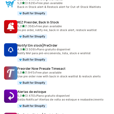
de 5 estrelas
5,0
(3.829)
•
Free plan available
3829 total de avaliações
Back in Stock alert & Restock alert for Out-of-Stock Waitlists
Built for Shopify
REZ Preorder, Back In Stock
de 5 estrelas
5,0
(1.356)
•
Free plan available
1356 total de avaliações
Do pre order, notify me, back in stock alert, restock waitlist
Built for Shopify
Notify! Em stock|PreOrder
de 5 estrelas
4,9
(3.509)
•
Plano gratuito disponível
3509 total de avaliações
Notify Me! para pré-encomenda, lista, stock e wishlist
Built for Shopify
Preorder Now Presale Timesact
de 5 estrelas
5,0
(1.941)
•
Free plan available
1941 total de avaliações
Use pre order now with back in stock waitlist & restock alerts
Built for Shopify
Alertas de estoque
de 5 estrelas
5,0
(3.470)
•
Plano gratuito disponível
3470 total de avaliações
Botão Notificar! Alertas de volta ao estoque e reabastecimento
Built for Shopify