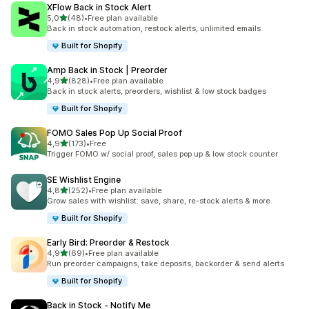
XFlow Back in Stock Alert
de 5 estrelas
5,0
(48)
•
Free plan available
48 total de avaliações
Back in stock automation, restock alerts, unlimited emails
Built for Shopify
Amp Back in Stock | Preorder
de 5 estrelas
4,9
(828)
•
Free plan available
828 total de avaliações
Back in stock alerts, preorders, wishlist & low stock badges
Built for Shopify
FOMO Sales Pop Up Social Proof
de 5 estrelas
4,9
(173)
•
Free
173 total de avaliações
Trigger FOMO w/ social proof, sales pop up & low stock counter
SE Wishlist Engine
de 5 estrelas
4,8
(252)
•
Free plan available
252 total de avaliações
Grow sales with wishlist: save, share, re-stock alerts & more.
Built for Shopify
Early Bird: Preorder & Restock
de 5 estrelas
4,9
(69)
•
Free plan available
69 total de avaliações
Run preorder campaigns, take deposits, backorder & send alerts
Built for Shopify
Back in Stock ‑ Notify Me