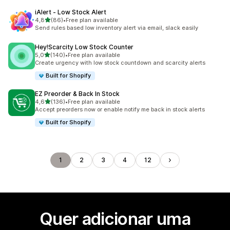
iAlert ‑ Low Stock Alert
de 5 estrelas
4,8
(86)
•
Free plan available
86 total de avaliações
Send rules based low inventory alert via email, slack easily
Hey!Scarcity Low Stock Counter
de 5 estrelas
5,0
(140)
•
Free plan available
140 total de avaliações
Create urgency with low stock countdown and scarcity alerts
Built for Shopify
EZ Preorder & Back In Stock
de 5 estrelas
4,6
(136)
•
Free plan available
136 total de avaliações
Accept preorders now or enable notify me back in stock alerts
Built for Shopify
1
2
3
4
12
Quer adicionar uma