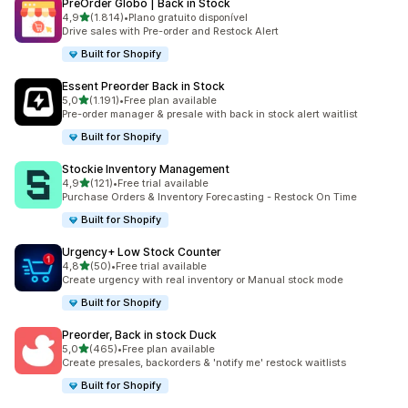
PreOrder Globo | Back in Stock
de 5 estrelas
4,9
(1.814)
•
Plano gratuito disponível
1814 total de avaliações
Drive sales with Pre-order and Restock Alert
Built for Shopify
Essent Preorder Back in Stock
de 5 estrelas
5,0
(1.191)
•
Free plan available
1191 total de avaliações
Pre-order manager & presale with back in stock alert waitlist
Built for Shopify
Stockie Inventory Management
de 5 estrelas
4,9
(121)
•
Free trial available
121 total de avaliações
Purchase Orders & Inventory Forecasting - Restock On Time
Built for Shopify
Urgency+ Low Stock Counter
de 5 estrelas
4,8
(50)
•
Free trial available
50 total de avaliações
Create urgency with real inventory or Manual stock mode
Built for Shopify
Preorder, Back in stock Duck
de 5 estrelas
5,0
(465)
•
Free plan available
465 total de avaliações
Create presales, backorders & 'notify me' restock waitlists
Built for Shopify