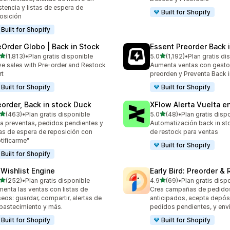
stencia y listas de espera de
Built for Shopify
osición
Built for Shopify
eOrder Globo | Back in Stock
Essent Preorder Back 
de 5 estrellas
de 5 estrellas
(1,813)
•
Plan gratis disponible
5.0
(1,192)
•
Plan gratis di
3 reseñas en total
1192 reseñas en total
ve sales with Pre-order and Restock
Aumenta ventas con gesto
rt
preorden y Preventa Back 
Built for Shopify
Built for Shopify
eorder, Back in stock Duck
XFlow Alerta Vuelta e
de 5 estrellas
de 5 estrellas
(463)
•
Plan gratis disponible
5.0
(48)
•
Plan gratis disp
 reseñas en total
48 reseñas en total
a preventas, pedidos pendientes y
Automatización back in sto
tas de espera de reposición con
de restock para ventas
tificarme"
Built for Shopify
Built for Shopify
 Wishlist Engine
Early Bird: Preorder &
de 5 estrellas
de 5 estrellas
(252)
•
Plan gratis disponible
4.9
(69)
•
Plan gratis disp
 reseñas en total
69 reseñas en total
enta las ventas con listas de
Crea campañas de pedido
eos: guardar, compartir, alertas de
anticipados, acepta depós
bastecimiento y más.
pedidos pendientes, y enví
Built for Shopify
Built for Shopify