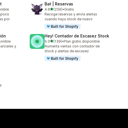
t
Bat | Reservas
de 5 estrellas
onible
4.9
(256)
•
Gratis
256 reseñas en total
e poco
Recoge reservas y envía alertas
as por
cuando haya stock de nuevo
Built for Shopify
ión
Hey! Contador de Escasez Stock
de 5 estrellas
ponible
5.0
(139)
•
Plan gratis disponible
139 reseñas en total
arciales y
Aumenta ventas con contador de
stock y alertas de escasez
Built for Shopify