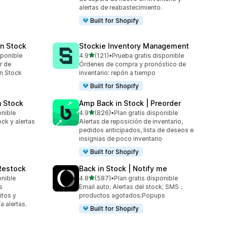
alertas de reabastecimiento.
Built for Shopify
in Stock
Stockie Inventory Management
de 5 estrellas
sponible
4.9
(121)
•
Prueba gratis disponible
121 reseñas en total
r de
Órdenes de compra y pronóstico de
in Stock
inventario: repón a tiempo
Built for Shopify
n Stock
Amp Back in Stock | Preorder
de 5 estrellas
onible
4.9
(826)
•
Plan gratis disponible
826 reseñas en total
ck y alertas
Alertas de reposición de inventario,
pedidos anticipados, lista de deseos e
insignias de poco inventario
Built for Shopify
 Restock
Back in Stock | Notify me
de 5 estrellas
onible
4.8
(587)
•
Plan gratis disponible
587 reseñas en total
s
Email auto; Alertas del stock; SMS；
itos y
productos agotados;Popups
a alertas.
Built for Shopify