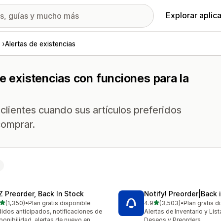
Explorar aplic
Alertas de existencias
e existencias con funciones para la
 clientes cuando sus artículos preferidos
comprar.
Z Preorder, Back In Stock
Notify! Preorder|Back 
de 5 estrellas
de 5 estrellas
(1,350)
•
Plan gratis disponible
4.9
(3,503)
•
Plan gratis d
0 reseñas en total
3503 reseñas en total
idos anticipados, notificaciones de
Alertas de Inventario y Lis
ponibilidad, alertas de nuevo en
Deseos y Preorders