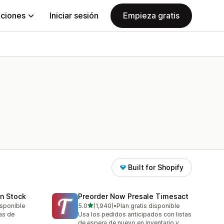
aciones
Iniciar sesión
Empieza gratis
Built for Shopify
in Stock
Preorder Now Presale Timesact
de 5 estrellas
isponible
5.0
(1,940)
•
Plan gratis disponible
1940 reseñas en total
tas de
Usa los pedidos anticipados con listas
de espera de nuevo en inventario y