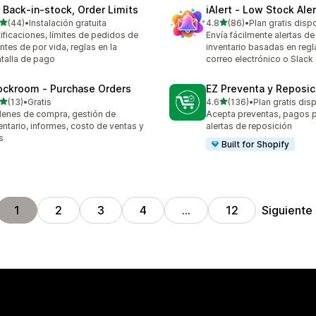
 Back‑in‑stock, Order Limits
iAlert ‑ Low Stock Aler
de 5 estrellas
de 5 estrellas
(44)
•
Instalación gratuita
4.8
(86)
•
Plan gratis disp
reseñas en total
86 reseñas en total
ificaciones, límites de pedidos de
Envía fácilmente alertas d
entes de por vida, reglas en la
inventario basadas en regl
talla de pago
correo electrónico o Slack
ockroom ‑ Purchase Orders
EZ Preventa y Reposic
de 5 estrellas
de 5 estrellas
(13)
•
Gratis
4.6
(136)
•
Plan gratis dis
reseñas en total
136 reseñas en total
enes de compra, gestión de
Acepta preventas, pagos p
entario, informes, costo de ventas y
alertas de reposición
s
Built for Shopify
Siguiente
1
2
3
4
…
12