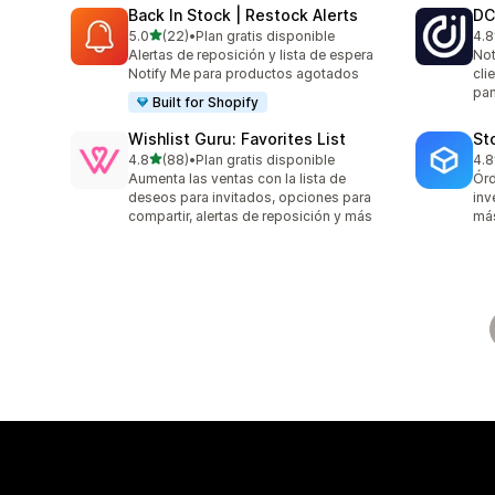
Back In Stock | Restock Alerts
DC
de 5 estrellas
5.0
(22)
•
Plan gratis disponible
4.8
22 reseñas en total
44 
Alertas de reposición y lista de espera
Not
Notify Me para productos agotados
cli
pan
Built for Shopify
Wishlist Guru: Favorites List
St
de 5 estrellas
4.8
(88)
•
Plan gratis disponible
4.8
88 reseñas en total
13 
Aumenta las ventas con la lista de
Órd
deseos para invitados, opciones para
inv
compartir, alertas de reposición y más
má