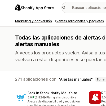
Shopify App Store
Marketing y conversión
Ventas adicionales y paquetes
Todas las aplicaciones de alertas d
alertas manuales
A veces los productos vuelan. Avisa a tus
vuelvan a estar disponibles y se puedan 
271 aplicaciones con
Alertas manuales
Borrar
Back In Stock,Notify Me: Kbite
RE
de 5 estrellas
5.0
(3,824)
•
Plan gratis disponible
5.0
3824 reseñas en total
135
Alertas de disponibilidad y reposición
Ped
para listas de espera de productos
dis