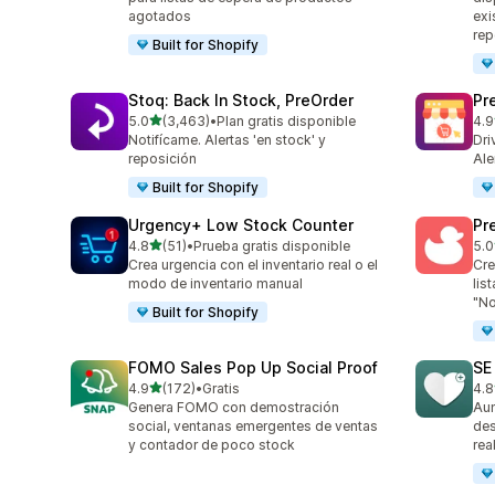
agotados
exi
rep
Built for Shopify
Stoq: Back In Stock, PreOrder
Pr
de 5 estrellas
5.0
(3,463)
•
Plan gratis disponible
4.9
3463 reseñas en total
181
Notifícame. Alertas 'en stock' y
Dri
reposición
Ale
Built for Shopify
Urgency+ Low Stock Counter
Pr
de 5 estrellas
4.8
(51)
•
Prueba gratis disponible
5.0
51 reseñas en total
463
Crea urgencia con el inventario real o el
Cre
modo de inventario manual
lis
"No
Built for Shopify
FOMO Sales Pop Up Social Proof
SE
de 5 estrellas
4.9
(172)
•
Gratis
4.8
172 reseñas en total
252
Genera FOMO con demostración
Aum
social, ventanas emergentes de ventas
des
y contador de poco stock
rea