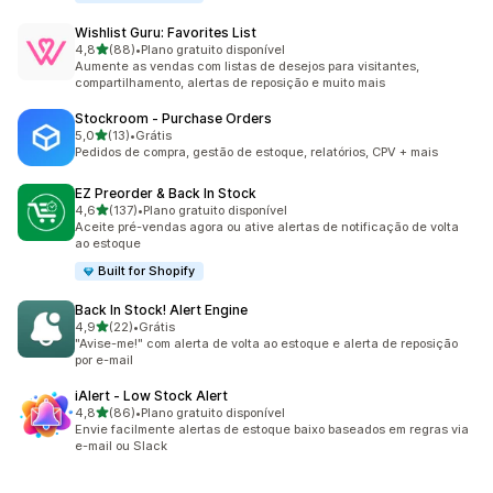
Wishlist Guru: Favorites List
de 5 estrelas
4,8
(88)
•
Plano gratuito disponível
88 avaliações ao todo
Aumente as vendas com listas de desejos para visitantes,
compartilhamento, alertas de reposição e muito mais
Stockroom ‑ Purchase Orders
de 5 estrelas
5,0
(13)
•
Grátis
13 avaliações ao todo
Pedidos de compra, gestão de estoque, relatórios, CPV + mais
EZ Preorder & Back In Stock
de 5 estrelas
4,6
(137)
•
Plano gratuito disponível
137 avaliações ao todo
Aceite pré-vendas agora ou ative alertas de notificação de volta
ao estoque
Built for Shopify
Back In Stock! Alert Engine
de 5 estrelas
4,9
(22)
•
Grátis
22 avaliações ao todo
"Avise-me!" com alerta de volta ao estoque e alerta de reposição
por e-mail
iAlert ‑ Low Stock Alert
de 5 estrelas
4,8
(86)
•
Plano gratuito disponível
86 avaliações ao todo
Envie facilmente alertas de estoque baixo baseados em regras via
e-mail ou Slack