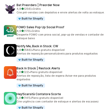
Bat Preorders | Preorder Now
de 5 estrelas
4,9
(256)
•
Grátis
256 avaliações ao todo
Crie pré-vendas com depósitos e envie alertas de volta ao estoque.
Built for Shopify
FOMO Sales Pop Up Social Proof
de 5 estrelas
4,9
(173)
•
Grátis
173 avaliações ao todo
Desperte FOMO com prova social, pop-up de vendas e contador de
estoque baixo
Notify Me, Back in Stock: CW
de 5 estrelas
4,8
(586)
•
Plano gratuito disponível
586 avaliações ao todo
Alertas de reposição personalizáveis para produtos esgotados
Built for Shopify
Back In Stock | Restock Alerts
de 5 estrelas
5,0
(22)
•
Plano gratuito disponível
22 avaliações ao todo
Alertas de reposição, lista de espera Avise-me para produtos
esgotados
Built for Shopify
Hey!Scarsità Contatore Scorte
de 5 estrelas
5,0
(141)
•
Plano gratuito disponível
141 avaliações ao todo
Crie urgência com contador de estoque e alertas de escassez
Built for Shopify