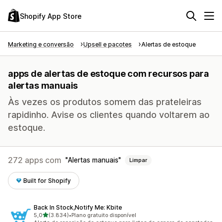
Shopify App Store
Marketing e conversão
Upsell e pacotes
Alertas de estoque
apps de alertas de estoque com recursos para
alertas manuais
Às vezes os produtos somem das prateleiras
rapidinho. Avise os clientes quando voltarem ao
estoque.
272 apps com
Alertas manuais
Limpar
Built for Shopify
Back In Stock,Notify Me: Kbite
de 5 estrelas
5,0
(3.834)
•
Plano gratuito disponível
3834 avaliações ao todo