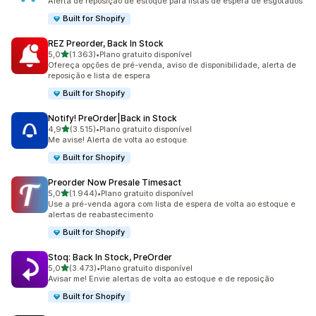
Alerta de reposição de estoque para listas de espera de esgotados
Built for Shopify
REZ Preorder, Back In Stock
de 5 estrelas
5,0
(1.363)
•
Plano gratuito disponível
1363 avaliações ao todo
Ofereça opções de pré-venda, aviso de disponibilidade, alerta de
reposição e lista de espera
Built for Shopify
Notify! PreOrder|Back in Stock
de 5 estrelas
4,9
(3.515)
•
Plano gratuito disponível
3515 avaliações ao todo
Me avise! Alerta de volta ao estoque.
Built for Shopify
Preorder Now Presale Timesact
de 5 estrelas
5,0
(1.944)
•
Plano gratuito disponível
1944 avaliações ao todo
Use a pré-venda agora com lista de espera de volta ao estoque e
alertas de reabastecimento
Built for Shopify
Stoq: Back In Stock, PreOrder
de 5 estrelas
5,0
(3.473)
•
Plano gratuito disponível
3473 avaliações ao todo
Avisar me! Envie alertas de volta ao estoque e de reposição
Built for Shopify