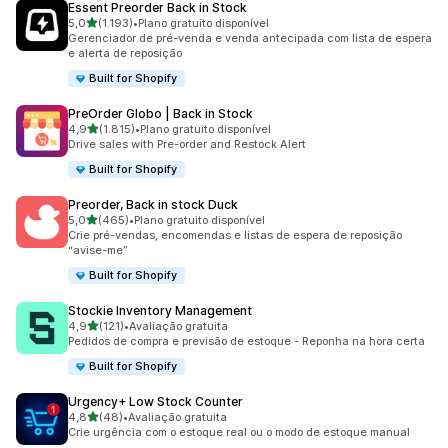
Essent Preorder Back in Stock
de 5 estrelas
5,0
(1.193)
•
Plano gratuito disponível
1193 avaliações ao todo
Gerenciador de pré-venda e venda antecipada com lista de espera
e alerta de reposição
Built for Shopify
PreOrder Globo | Back in Stock
de 5 estrelas
4,9
(1.815)
•
Plano gratuito disponível
1815 avaliações ao todo
Drive sales with Pre-order and Restock Alert
Built for Shopify
Preorder, Back in stock Duck
de 5 estrelas
5,0
(465)
•
Plano gratuito disponível
465 avaliações ao todo
Crie pré-vendas, encomendas e listas de espera de reposição
“avise-me”
Built for Shopify
Stockie Inventory Management
de 5 estrelas
4,9
(121)
•
Avaliação gratuita
121 avaliações ao todo
Pedidos de compra e previsão de estoque - Reponha na hora certa
Built for Shopify
Urgency+ Low Stock Counter
de 5 estrelas
4,8
(48)
•
Avaliação gratuita
48 avaliações ao todo
Crie urgência com o estoque real ou o modo de estoque manual