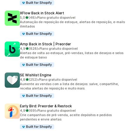
Built for Shopify
XFlow Back in Stock Alert
de 5 estrelas
5,0
(48)
•
Plano gratuito disponível
48 avaliações ao todo
Automação de reposição de estoque, alertas de reposição, e-mails
ilimitados
Built for Shopify
Amp Back in Stock | Preorder
de 5 estrelas
4,9
(828)
•
Plano gratuito disponível
828 avaliações ao todo
Alertas de volta ao estoque, pré-vendas, listas de desejos e selos
de estoque baixo
Built for Shopify
SE Wishlist Engine
de 5 estrelas
4,8
(252)
•
Plano gratuito disponível
252 avaliações ao todo
Aumente as vendas com a lista de desejos: salve, compartilhe,
receba alertas de reposição e muito mais.
Built for Shopify
Early Bird: Preorder & Restock
de 5 estrelas
4,9
(69)
•
Plano gratuito disponível
69 avaliações ao todo
Crie campanhas de pré-venda, aceite depósitos e pedidos
pendentes e envie alertas
Built for Shopify