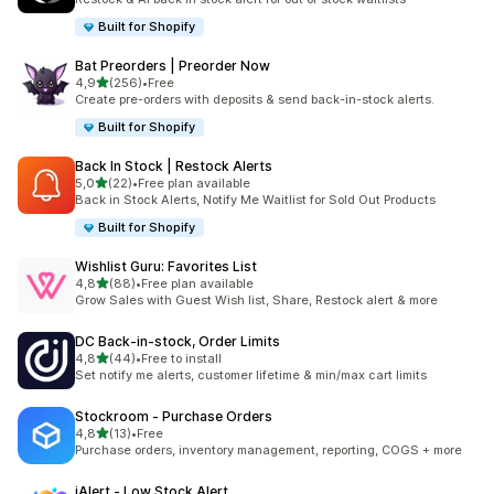
Built for Shopify
Bat Preorders | Preorder Now
5 yıldız üzerinden
4,9
(256)
•
Free
toplam 256 değerlendirme
Create pre-orders with deposits & send back-in-stock alerts.
Built for Shopify
Back In Stock | Restock Alerts
5 yıldız üzerinden
5,0
(22)
•
Free plan available
toplam 22 değerlendirme
Back in Stock Alerts, Notify Me Waitlist for Sold Out Products
Built for Shopify
Wishlist Guru: Favorites List
5 yıldız üzerinden
4,8
(88)
•
Free plan available
toplam 88 değerlendirme
Grow Sales with Guest Wish list, Share, Restock alert & more
DC Back‑in‑stock, Order Limits
5 yıldız üzerinden
4,8
(44)
•
Free to install
toplam 44 değerlendirme
Set notify me alerts, customer lifetime & min/max cart limits
Stockroom ‑ Purchase Orders
5 yıldız üzerinden
4,8
(13)
•
Free
toplam 13 değerlendirme
Purchase orders, inventory management, reporting, COGS + more
iAlert ‑ Low Stock Alert