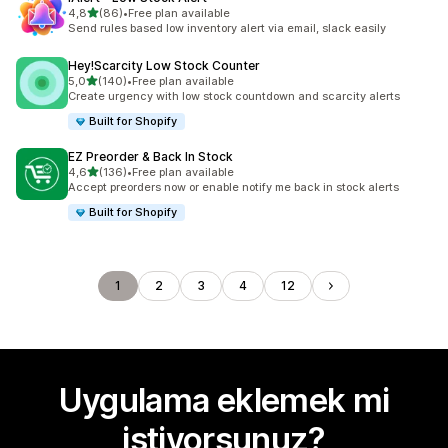
5 yıldız üzerinden
4,8
(86)
•
Free plan available
toplam 86 değerlendirme
Send rules based low inventory alert via email, slack easily
Hey!Scarcity Low Stock Counter
5 yıldız üzerinden
5,0
(140)
•
Free plan available
toplam 140 değerlendirme
Create urgency with low stock countdown and scarcity alerts
Built for Shopify
EZ Preorder & Back In Stock
5 yıldız üzerinden
4,6
(136)
•
Free plan available
toplam 136 değerlendirme
Accept preorders now or enable notify me back in stock alerts
Built for Shopify
1
2
3
4
12
Uygulama eklemek mi
istiyorsunuz?