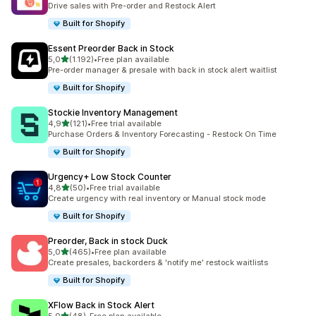
Drive sales with Pre-order and Restock Alert
Built for Shopify
Essent Preorder Back in Stock
5 yıldız üzerinden
5,0
(1.192)
•
Free plan available
toplam 1192 değerlendirme
Pre-order manager & presale with back in stock alert waitlist
Built for Shopify
Stockie Inventory Management
5 yıldız üzerinden
4,9
(121)
•
Free trial available
toplam 121 değerlendirme
Purchase Orders & Inventory Forecasting - Restock On Time
Built for Shopify
Urgency+ Low Stock Counter
5 yıldız üzerinden
4,8
(50)
•
Free trial available
toplam 50 değerlendirme
Create urgency with real inventory or Manual stock mode
Built for Shopify
Preorder, Back in stock Duck
5 yıldız üzerinden
5,0
(465)
•
Free plan available
toplam 465 değerlendirme
Create presales, backorders & 'notify me' restock waitlists
Built for Shopify
XFlow Back in Stock Alert
5 yıldız üzerinden