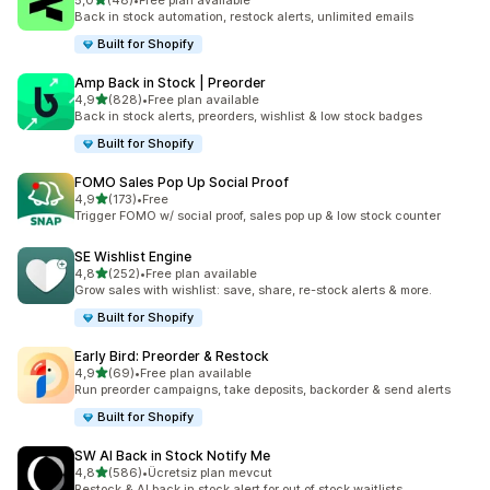
5,0
(48)
•
Free plan available
toplam 48 değerlendirme
Back in stock automation, restock alerts, unlimited emails
Built for Shopify
Amp Back in Stock | Preorder
5 yıldız üzerinden
4,9
(828)
•
Free plan available
toplam 828 değerlendirme
Back in stock alerts, preorders, wishlist & low stock badges
Built for Shopify
FOMO Sales Pop Up Social Proof
5 yıldız üzerinden
4,9
(173)
•
Free
toplam 173 değerlendirme
Trigger FOMO w/ social proof, sales pop up & low stock counter
SE Wishlist Engine
5 yıldız üzerinden
4,8
(252)
•
Free plan available
toplam 252 değerlendirme
Grow sales with wishlist: save, share, re-stock alerts & more.
Built for Shopify
Early Bird: Preorder & Restock
5 yıldız üzerinden
4,9
(69)
•
Free plan available
toplam 69 değerlendirme
Run preorder campaigns, take deposits, backorder & send alerts
Built for Shopify
SW AI Back in Stock Notify Me
5 yıldız üzerinden
4,8
(586)
•
Ücretsiz plan mevcut
toplam 586 değerlendirme
Restock & AI back in stock alert for out of stock waitlists