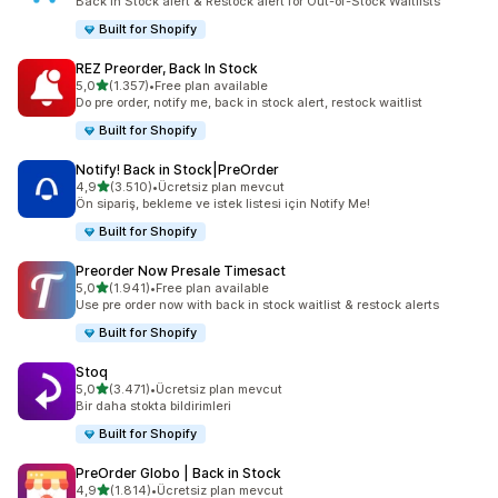
Back in Stock alert & Restock alert for Out-of-Stock Waitlists
Built for Shopify
REZ Preorder, Back In Stock
5 yıldız üzerinden
5,0
(1.357)
•
Free plan available
toplam 1357 değerlendirme
Do pre order, notify me, back in stock alert, restock waitlist
Built for Shopify
Notify! Back in Stock|PreOrder
5 yıldız üzerinden
4,9
(3.510)
•
Ücretsiz plan mevcut
toplam 3510 değerlendirme
Ön sipariş, bekleme ve istek listesi için Notify Me!
Built for Shopify
Preorder Now Presale Timesact
5 yıldız üzerinden
5,0
(1.941)
•
Free plan available
toplam 1941 değerlendirme
Use pre order now with back in stock waitlist & restock alerts
Built for Shopify
Stoq
5 yıldız üzerinden
5,0
(3.471)
•
Ücretsiz plan mevcut
toplam 3471 değerlendirme
Bir daha stokta bildirimleri
Built for Shopify
PreOrder Globo | Back in Stock
5 yıldız üzerinden
4,9
(1.814)
•
Ücretsiz plan mevcut
toplam 1814 değerlendirme