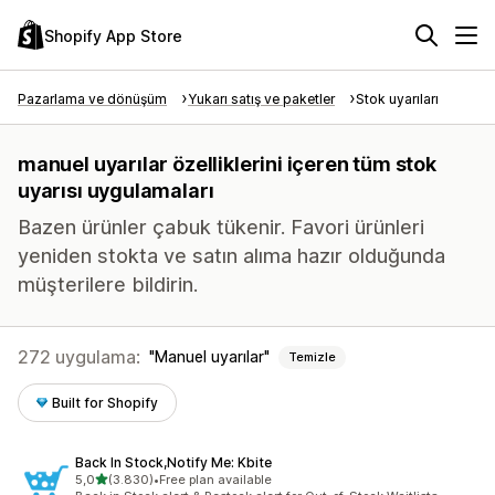
Shopify App Store
Pazarlama ve dönüşüm
Yukarı satış ve paketler
Stok uyarıları
manuel uyarılar özelliklerini içeren tüm stok
uyarısı uygulamaları
Bazen ürünler çabuk tükenir. Favori ürünleri
yeniden stokta ve satın alıma hazır olduğunda
müşterilere bildirin.
272 uygulama:
Manuel uyarılar
Temizle
Built for Shopify
Back In Stock,Notify Me: Kbite
5 yıldız üzerinden
5,0
(3.830)
•
Free plan available
toplam 3830 değerlendirme