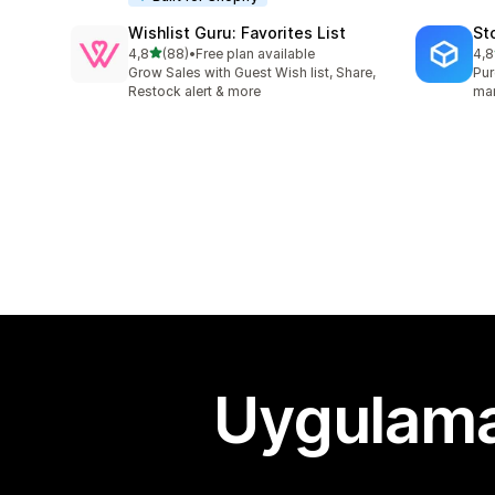
Wishlist Guru: Favorites List
St
5 yıldız üzerinden
4,8
(88)
•
Free plan available
4,8
toplam 88 değerlendirme
top
Grow Sales with Guest Wish list, Share,
Pur
Restock alert & more
man
Uygulama