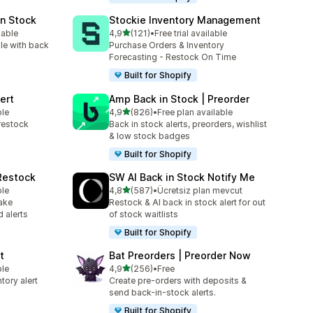
in Stock
Stockie Inventory Management
5 yıldız üzerinden
lable
4,9
(121)
•
Free trial available
e
toplam 121 değerlendirme
le with back
Purchase Orders & Inventory
Forecasting - Restock On Time
Built for Shopify
ert
Amp Back in Stock | Preorder
5 yıldız üzerinden
ble
4,9
(826)
•
Free plan available
toplam 826 değerlendirme
restock
Back in stock alerts, preorders, wishlist
& low stock badges
Built for Shopify
 Restock
SW AI Back in Stock Notify Me
5 yıldız üzerinden
ble
4,8
(587)
•
Ücretsiz plan mevcut
toplam 587 değerlendirme
ake
Restock & AI back in stock alert for out
 alerts
of stock waitlists
Built for Shopify
t
Bat Preorders | Preorder Now
5 yıldız üzerinden
ble
4,9
(256)
•
Free
toplam 256 değerlendirme
tory alert
Create pre-orders with deposits &
send back-in-stock alerts.
Built for Shopify