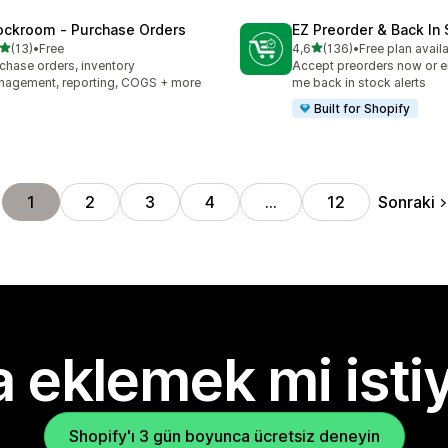
ockroom ‑ Purchase Orders
EZ Preorder & Back In
5 yıldız üzerinden
5 yıldız üzerinden
(13)
•
Free
4,6
(136)
•
Free plan avail
lam 13 değerlendirme
toplam 136 değerlendirme
chase orders, inventory
Accept preorders now or e
agement, reporting, COGS + more
me back in stock alerts
Built for Shopify
Sonraki
1
2
3
4
…
12
 eklemek mi isti
Shopify'ı 3 gün boyunca ücretsiz deneyin