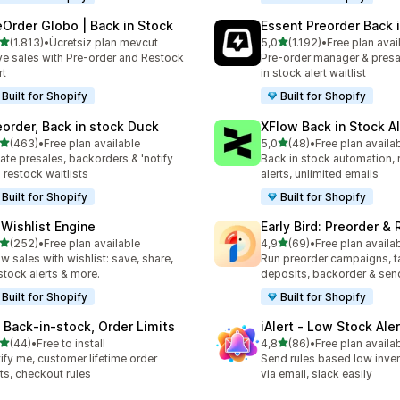
eOrder Globo | Back in Stock
Essent Preorder Back 
5 yıldız üzerinden
5 yıldız üzerinden
(1.813)
•
Ücretsiz plan mevcut
5,0
(1.192)
•
Free plan avai
lam 1813 değerlendirme
toplam 1192 değerlendirm
ve sales with Pre-order and Restock
Pre-order manager & presa
rt
in stock alert waitlist
Built for Shopify
Built for Shopify
eorder, Back in stock Duck
XFlow Back in Stock Al
5 yıldız üzerinden
5 yıldız üzerinden
(463)
•
Free plan available
5,0
(48)
•
Free plan availa
lam 463 değerlendirme
toplam 48 değerlendirme
ate presales, backorders & 'notify
Back in stock automation, 
 restock waitlists
alerts, unlimited emails
Built for Shopify
Built for Shopify
 Wishlist Engine
Early Bird: Preorder &
5 yıldız üzerinden
5 yıldız üzerinden
(252)
•
Free plan available
4,9
(69)
•
Free plan availa
lam 252 değerlendirme
toplam 69 değerlendirme
w sales with wishlist: save, share,
Run preorder campaigns, t
stock alerts & more.
deposits, backorder & send
Built for Shopify
Built for Shopify
 Back‑in‑stock, Order Limits
iAlert ‑ Low Stock Aler
5 yıldız üzerinden
5 yıldız üzerinden
(44)
•
Free to install
4,8
(86)
•
Free plan availa
lam 44 değerlendirme
toplam 86 değerlendirme
ify me, customer lifetime order
Send rules based low inven
its, checkout rules
via email, slack easily