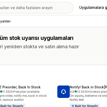
Uygulamalara g
yarıları
 tüm stok uyarısı uygulamaları
ri yeniden stokta ve satın alıma hazır
Z Preorder, Back In Stock
Notify! Back in Stock|
5 yıldız üzerinden
5 yıldız üzerinden
(1.350)
•
Free plan available
4,9
(3.503)
•
Ücretsiz pla
lam 1350 değerlendirme
toplam 3503 değerlendirm
pre order, notify me, back in stock
Ön sipariş, bekleme ve istek
rt, restock waitlist
Notify Me!
Built for Shopify
Built for Shopify