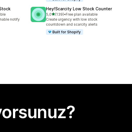
 Stock
Hey!Scarcity Low Stock Counter
5 yıldız üzerinden
able
5,0
(139)
•
Free plan available
toplam 139 değerlendirme
nable notify
Create urgency with low stock
countdown and scarcity alerts
Built for Shopify
yorsunuz?