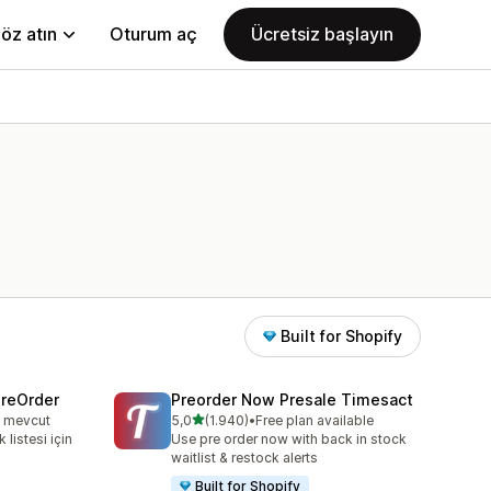
öz atın
Oturum aç
Ücretsiz başlayın
Built for Shopify
PreOrder
Preorder Now Presale Timesact
5 yıldız üzerinden
n mevcut
5,0
(1.940)
•
Free plan available
e
toplam 1940 değerlendirme
 listesi için
Use pre order now with back in stock
waitlist & restock alerts
Built for Shopify