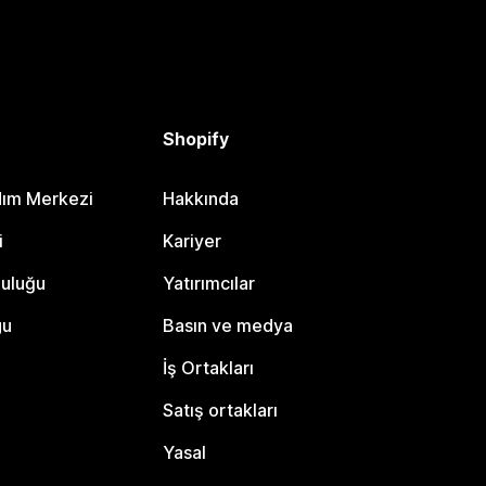
Shopify
dım Merkezi
Hakkında
i
Kariyer
luluğu
Yatırımcılar
gu
Basın ve medya
İş Ortakları
Satış ortakları
Yasal