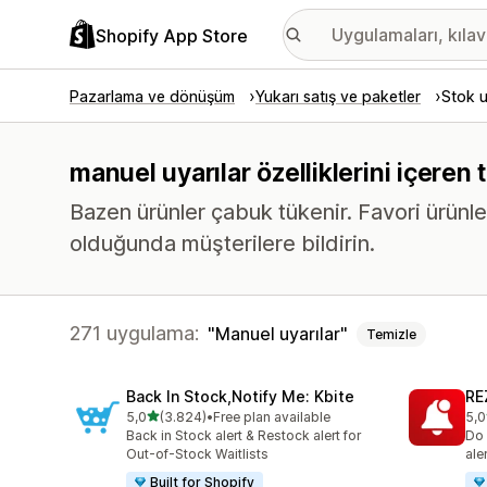
Shopify App Store
Pazarlama ve dönüşüm
Yukarı satış ve paketler
Stok u
manuel uyarılar özelliklerini içeren
Bazen ürünler çabuk tükenir. Favori ürünle
olduğunda müşterilere bildirin.
271 uygulama:
Manuel uyarılar
Temizle
Back In Stock,Notify Me: Kbite
RE
5 yıldız üzerinden
5,0
(3.824)
•
Free plan available
5,0
toplam 3824 değerlendirme
top
Back in Stock alert & Restock alert for
Do 
Out-of-Stock Waitlists
ale
Built for Shopify