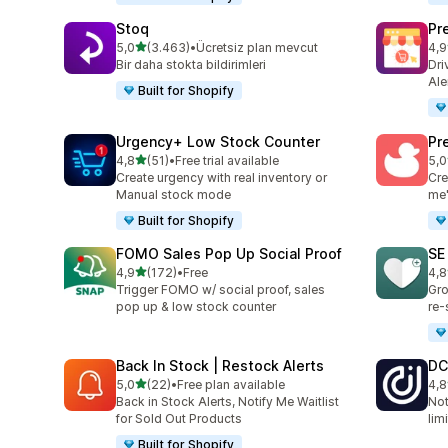
Stoq
Pr
5 yıldız üzerinden
5,0
(3.463)
•
Ücretsiz plan mevcut
4,9
toplam 3463 değerlendirme
top
Bir daha stokta bildirimleri
Dri
Ale
Built for Shopify
Urgency+ Low Stock Counter
Pr
5 yıldız üzerinden
4,8
(51)
•
Free trial available
5,0
toplam 51 değerlendirme
top
Create urgency with real inventory or
Cre
Manual stock mode
me'
Built for Shopify
FOMO Sales Pop Up Social Proof
SE
5 yıldız üzerinden
4,9
(172)
•
Free
4,8
toplam 172 değerlendirme
top
Trigger FOMO w/ social proof, sales
Gro
pop up & low stock counter
re-
Back In Stock | Restock Alerts
DC
5 yıldız üzerinden
5,0
(22)
•
Free plan available
4,8
toplam 22 değerlendirme
top
Back in Stock Alerts, Notify Me Waitlist
Not
for Sold Out Products
lim
Built for Shopify