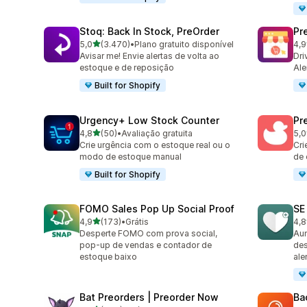
Stoq: Back In Stock, PreOrder
Pr
de 5 estrelas
5,0
(3.470)
•
Plano gratuito disponível
4,9
3470 avaliações ao todo
181
Avisar me! Envie alertas de volta ao
Dri
estoque e de reposição
Ale
Built for Shopify
Urgency+ Low Stock Counter
Pr
de 5 estrelas
4,8
(50)
•
Avaliação gratuita
5,0
50 avaliações ao todo
465
Crie urgência com o estoque real ou o
Cri
modo de estoque manual
de 
Built for Shopify
FOMO Sales Pop Up Social Proof
SE
de 5 estrelas
4,9
(173)
•
Grátis
4,8
173 avaliações ao todo
252
Desperte FOMO com prova social,
Aum
pop-up de vendas e contador de
des
estoque baixo
ale
Bat Preorders | Preorder Now
Ba