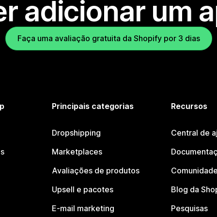
r adicionar um 
Faça uma avaliação gratuita da Shopify por 3 dias
p
Principais categorias
Recursos
Dropshipping
Central de a
os
Marketplaces
Documentaç
Avaliações de produtos
Comunidade
Upsell e pacotes
Blog da Sho
E-mail marketing
Pesquisas