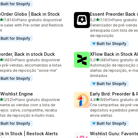
Built for Shopify
eOrder Globo | Back in Stock
Essent Preorder Back 
de 5 estrelas
de 5 estrelas
(1.814)
•
Plano gratuito disponível
5,0
(1.191)
•
Plano gratuito
4 avaliações ao todo
1191 avaliações ao todo
ve sales with Pre-order and Restock
Gerenciador de pré-venda
rt
antecipada com lista de es
de reposição
Built for Shopify
Built for Shopify
eorder, Back in stock Duck
XFlow Back in Stock Al
de 5 estrelas
de 5 estrelas
(465)
•
Plano gratuito disponível
5,0
(48)
•
Plano gratuito d
 avaliações ao todo
48 avaliações ao todo
e pré-vendas, encomendas e listas
Automação de reposição d
espera de reposição “avise-me”
alertas de reposição, e-ma
ilimitados
Built for Shopify
Built for Shopify
 Wishlist Engine
Early Bird: Preorder &
de 5 estrelas
de 5 estrelas
(252)
•
Plano gratuito disponível
4,9
(69)
•
Plano gratuito d
 avaliações ao todo
69 avaliações ao todo
ente as vendas com a lista de
Crie campanhas de pré-ven
ejos: salve, compartilhe, receba
depósitos e pedidos pend
rtas de reposição e muito mais.
envie alertas
Built for Shopify
Built for Shopify
ck In Stock | Restock Alerts
Wishlist Guru: Favorit