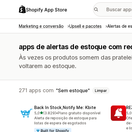
Shopify App Store
Marketing e conversão
Upsell e pacotes
Alertas de e
apps de alertas de estoque com r
Às vezes os produtos somem das prateleir
voltarem ao estoque.
271 apps com
Sem estoque
Limpar
Back In Stock,Notify Me: Kbite
RE
de 5 estrelas
5,0
(3.829)
•
Plano gratuito disponível
5,0
3829 avaliações ao todo
135
Alerta de reposição de estoque para
Ofe
listas de espera de esgotados
de 
e l
Built for Shopify