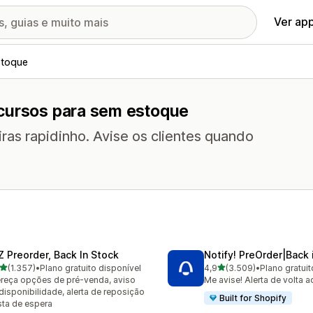
Ver ap
stoque
ecursos para sem estoque
as rapidinho. Avise os clientes quando
Z Preorder, Back In Stock
Notify! PreOrder|Back 
de 5 estrelas
de 5 estrelas
(1.357)
•
Plano gratuito disponível
4,9
(3.509)
•
Plano gratuit
7 avaliações ao todo
3509 avaliações ao todo
reça opções de pré-venda, aviso
Me avise! Alerta de volta 
disponibilidade, alerta de reposição
Built for Shopify
ista de espera