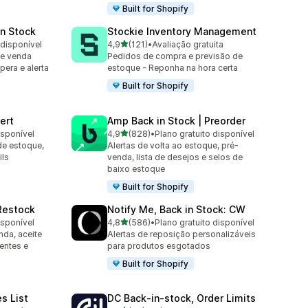
Built for Shopify
in Stock
Stockie Inventory Management
de 5 estrelas
 disponível
4,9
(121)
•
Avaliação gratuita
121 avaliações ao todo
 e venda
Pedidos de compra e previsão de
pera e alerta
estoque - Reponha na hora certa
Built for Shopify
ert
Amp Back in Stock | Preorder
de 5 estrelas
isponível
4,9
(828)
•
Plano gratuito disponível
828 avaliações ao todo
e estoque,
Alertas de volta ao estoque, pré-
ils
venda, lista de desejos e selos de
baixo estoque
Built for Shopify
 Restock
Notify Me, Back in Stock: CW
de 5 estrelas
isponível
4,8
(586)
•
Plano gratuito disponível
586 avaliações ao todo
da, aceite
Alertas de reposição personalizáveis
entes e
para produtos esgotados
Built for Shopify
es List
DC Back‑in‑stock, Order Limits