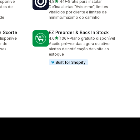
de 5 estrelas
isponível
4,8
(44)
•
Grátis para instalar
44 avaliações ao todo
stas de
Defina alertas "Avise-me", limites
vitalícios por cliente e limites de
 de
mínimo/máximo do carrinho
e Scorte
EZ Preorder & Back In Stock
de 5 estrelas
disponível
4,6
(136)
•
Plano gratuito disponível
136 avaliações ao todo
r de
Aceite pré-vendas agora ou ative
ssez
alertas de notificação de volta ao
estoque
Built for Shopify