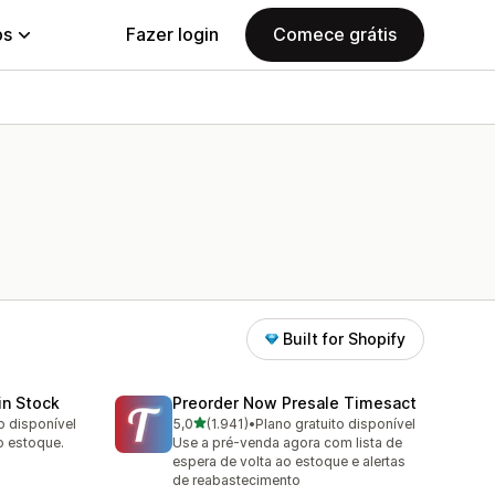
ps
Fazer login
Comece grátis
Built for Shopify
in Stock
Preorder Now Presale Timesact
de 5 estrelas
o disponível
5,0
(1.941)
•
Plano gratuito disponível
1941 avaliações ao todo
ao estoque.
Use a pré-venda agora com lista de
espera de volta ao estoque e alertas
de reabastecimento