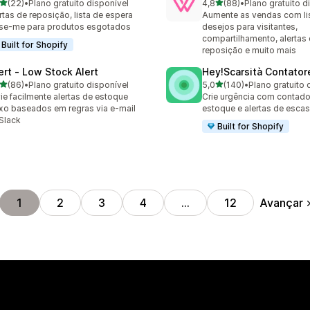
de 5 estrelas
de 5 estrelas
(22)
•
Plano gratuito disponível
4,8
(88)
•
Plano gratuito d
avaliações ao todo
88 avaliações ao todo
rtas de reposição, lista de espera
Aumente as vendas com li
se-me para produtos esgotados
desejos para visitantes,
compartilhamento, alertas
Built for Shopify
reposição e muito mais
lert ‑ Low Stock Alert
Hey!Scarsità Contator
de 5 estrelas
de 5 estrelas
(86)
•
Plano gratuito disponível
5,0
(140)
•
Plano gratuito 
avaliações ao todo
140 avaliações ao todo
ie facilmente alertas de estoque
Crie urgência com contado
xo baseados em regras via e-mail
estoque e alertas de esca
Slack
Built for Shopify
Avançar
1
2
3
4
…
12