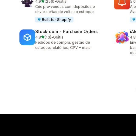
de 5 estrelas
4,9
(256)
•
Grátis
5,0
256 avaliações ao todo
22 
Crie pré-vendas com depósitos e
Ale
envie alertas de volta ao estoque.
Avi
Built for Shopify
Stockroom ‑ Purchase Orders
iA
de 5 estrelas
4,8
(13)
•
Grátis
4,8
13 avaliações ao todo
86 
Pedidos de compra, gestão de
Env
estoque, relatórios, CPV + mais
bai
ou 