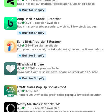
5,0
(48)
•
Free plan available
Totalt 48 omtaler
Back in stock automation, restock alerts, unlimited emails
Built for Shopify
Amp Back in Stock | Preorder
av 5 stjerner
4,9
(828)
•
Free plan available
Totalt 828 omtaler
Back in stock alerts, preorders, wishlist & low stock badges
Built for Shopify
Early Bird: Preorder & Restock
av 5 stjerner
4,9
(69)
•
Free plan available
Totalt 69 omtaler
Run preorder campaigns, take deposits, backorder & send alerts
Built for Shopify
SE Wishlist Engine
av 5 stjerner
4,8
(252)
•
Free plan available
Totalt 252 omtaler
Grow sales with wishlist: save, share, re-stock alerts & more.
Built for Shopify
FOMO Sales Pop Up Social Proof
av 5 stjerner
4,9
(173)
•
Free
Totalt 173 omtaler
Trigger FOMO w/ social proof, sales pop up & low stock counter
Notify Me, Back in Stock: CW
av 5 stjerner
4,8
(586)
•
Free plan available
Totalt 586 omtaler
Customizable back in stock alerts for out of stock products