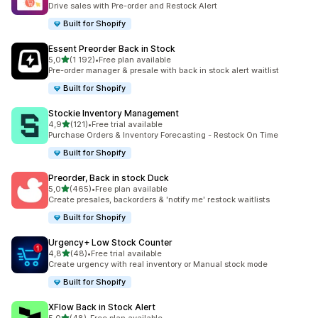
Drive sales with Pre-order and Restock Alert
Built for Shopify
Essent Preorder Back in Stock
av 5 stjerner
5,0
(1 192)
•
Free plan available
Totalt 1192 omtaler
Pre-order manager & presale with back in stock alert waitlist
Built for Shopify
Stockie Inventory Management
av 5 stjerner
4,9
(121)
•
Free trial available
Totalt 121 omtaler
Purchase Orders & Inventory Forecasting - Restock On Time
Built for Shopify
Preorder, Back in stock Duck
av 5 stjerner
5,0
(465)
•
Free plan available
Totalt 465 omtaler
Create presales, backorders & 'notify me' restock waitlists
Built for Shopify
Urgency+ Low Stock Counter
av 5 stjerner
4,8
(48)
•
Free trial available
Totalt 48 omtaler
Create urgency with real inventory or Manual stock mode
Built for Shopify
XFlow Back in Stock Alert
av 5 stjerner