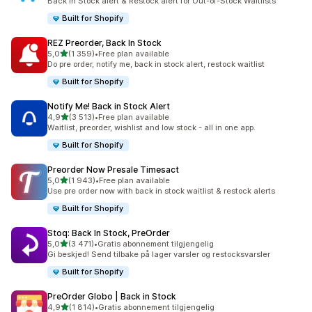
Back in Stock alert & Restock alert for Out-of-Stock Waitlists
Built for Shopify
REZ Preorder, Back In Stock
av 5 stjerner
5,0
(1 359)
•
Free plan available
Totalt 1359 omtaler
Do pre order, notify me, back in stock alert, restock waitlist
Built for Shopify
Notify Me! Back in Stock Alert
av 5 stjerner
4,9
(3 513)
•
Free plan available
Totalt 3513 omtaler
Waitlist, preorder, wishlist and low stock - all in one app.
Built for Shopify
Preorder Now Presale Timesact
av 5 stjerner
5,0
(1 943)
•
Free plan available
Totalt 1943 omtaler
Use pre order now with back in stock waitlist & restock alerts
Built for Shopify
Stoq: Back In Stock, PreOrder
av 5 stjerner
5,0
(3 471)
•
Gratis abonnement tilgjengelig
Totalt 3471 omtaler
Gi beskjed! Send tilbake på lager varsler og restocksvarsler
Built for Shopify
PreOrder Globo | Back in Stock
av 5 stjerner
4,9
(1 814)
•
Gratis abonnement tilgjengelig
Totalt 1814 omtaler