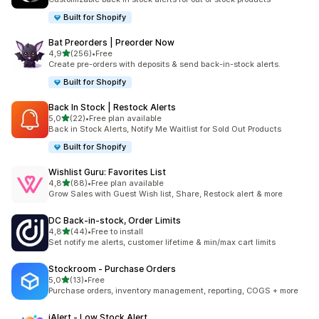
Built for Shopify
Bat Preorders | Preorder Now
av 5 stjerner
4,9
(256)
•
Free
Totalt 256 omtaler
Create pre-orders with deposits & send back-in-stock alerts.
Built for Shopify
Back In Stock | Restock Alerts
av 5 stjerner
5,0
(22)
•
Free plan available
Totalt 22 omtaler
Back in Stock Alerts, Notify Me Waitlist for Sold Out Products
Built for Shopify
Wishlist Guru: Favorites List
av 5 stjerner
4,8
(88)
•
Free plan available
Totalt 88 omtaler
Grow Sales with Guest Wish list, Share, Restock alert & more
DC Back‑in‑stock, Order Limits
av 5 stjerner
4,8
(44)
•
Free to install
Totalt 44 omtaler
Set notify me alerts, customer lifetime & min/max cart limits
Stockroom ‑ Purchase Orders
av 5 stjerner
5,0
(13)
•
Free
Totalt 13 omtaler
Purchase orders, inventory management, reporting, COGS + more
iAlert ‑ Low Stock Alert