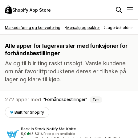
Shopify App Store
Markedsføring og konvertering
Mersalg og pakker
Lagerbeholdnings
Alle apper for lagervarsler med funksjoner for
forhåndsbestillinger
Av og til blir ting raskt utsolgt. Varsle kundene
om når favorittproduktene deres er tilbake på
lager og klare til kjøp.
272 apper med
Forhåndsbestillinger
Tøm
Built for Shopify
Back In Stock,Notify Me: Kbite
av 5 stjerner
5,0
(3 831)
•
Free plan available
Totalt 3831 omtaler