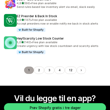
av 5 stjerner
4,8
(86)
•
Free plan available
Totalt 86 omtaler
Send rules based low inventory alert via email, slack easily
EZ Preorder & Back In Stock
av 5 stjerner
4,6
(137)
•
Free plan available
Totalt 137 omtaler
Accept preorders now or enable notify me back in stock alerts
Built for Shopify
Hey!Scarcity Low Stock Counter
av 5 stjerner
5,0
(140)
•
Free plan available
Totalt 140 omtaler
Create urgency with low stock countdown and scarcity alerts
Built for Shopify
1
2
3
4
12
Vil du legge til en app?
Prøv Shopify gratis i tre dager