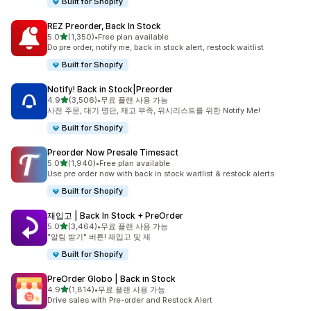
Built for Shopify
REZ Preorder, Back In Stock
별 5개 중
5.0
(1,350)
•
Free plan available
총 리뷰 1350개
Do pre order, notify me, back in stock alert, restock waitlist
Built for Shopify
Notify! Back in Stock|Preorder
별 5개 중
4.9
(3,506)
•
무료 플랜 사용 가능
총 리뷰 3506개
사전 주문, 대기 명단, 재고 부족, 위시리스트를 위한 Notify Me!
Built for Shopify
Preorder Now Presale Timesact
별 5개 중
5.0
(1,940)
•
Free plan available
총 리뷰 1940개
Use pre order now with back in stock waitlist & restock alerts
Built for Shopify
재입고 | Back In Stock + PreOrder
별 5개 중
5.0
(3,464)
•
무료 플랜 사용 가능
총 리뷰 3464개
"알림 받기" 버튼! 재입고 및 재
Built for Shopify
PreOrder Globo | Back in Stock
별 5개 중
4.9
(1,814)
•
무료 플랜 사용 가능
총 리뷰 1814개
Drive sales with Pre-order and Restock Alert