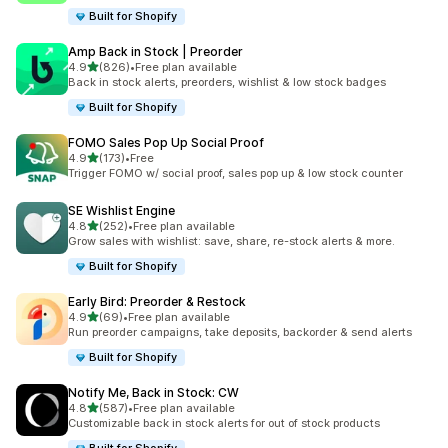
Built for Shopify
Amp Back in Stock | Preorder
별 5개 중
4.9
(826)
•
Free plan available
총 리뷰 826개
Back in stock alerts, preorders, wishlist & low stock badges
Built for Shopify
FOMO Sales Pop Up Social Proof
별 5개 중
4.9
(173)
•
Free
총 리뷰 173개
Trigger FOMO w/ social proof, sales pop up & low stock counter
SE Wishlist Engine
별 5개 중
4.8
(252)
•
Free plan available
총 리뷰 252개
Grow sales with wishlist: save, share, re-stock alerts & more.
Built for Shopify
Early Bird: Preorder & Restock
별 5개 중
4.9
(69)
•
Free plan available
총 리뷰 69개
Run preorder campaigns, take deposits, backorder & send alerts
Built for Shopify
Notify Me, Back in Stock: CW
별 5개 중
4.8
(587)
•
Free plan available
총 리뷰 587개
Customizable back in stock alerts for out of stock products