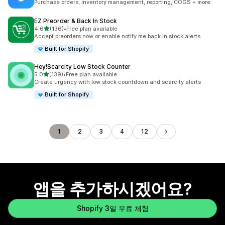
Purchase orders, inventory management, reporting, COGS + more
EZ Preorder & Back In Stock
별 5개 중
4.6
(136)
•
Free plan available
총 리뷰 136개
Accept preorders now or enable notify me back in stock alerts
Built for Shopify
Hey!Scarcity Low Stock Counter
별 5개 중
5.0
(139)
•
Free plan available
총 리뷰 139개
Create urgency with low stock countdown and scarcity alerts
Built for Shopify
1
2
3
4
12
앱을 추가하시겠어요?
Shopify 3일 무료 체험