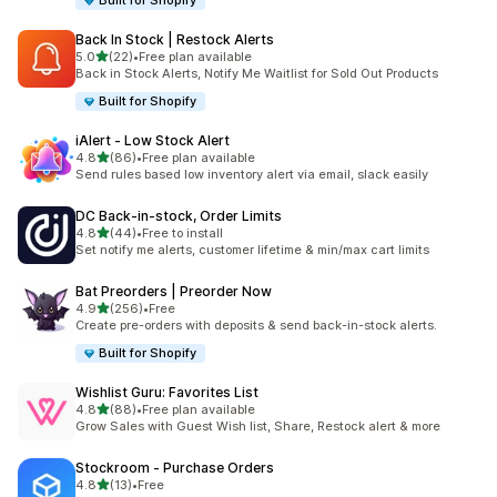
Built for Shopify
Back In Stock | Restock Alerts
별 5개 중
5.0
(22)
•
Free plan available
총 리뷰 22개
Back in Stock Alerts, Notify Me Waitlist for Sold Out Products
Built for Shopify
iAlert ‑ Low Stock Alert
별 5개 중
4.8
(86)
•
Free plan available
총 리뷰 86개
Send rules based low inventory alert via email, slack easily
DC Back‑in‑stock, Order Limits
별 5개 중
4.8
(44)
•
Free to install
총 리뷰 44개
Set notify me alerts, customer lifetime & min/max cart limits
Bat Preorders | Preorder Now
별 5개 중
4.9
(256)
•
Free
총 리뷰 256개
Create pre-orders with deposits & send back-in-stock alerts.
Built for Shopify
Wishlist Guru: Favorites List
별 5개 중
4.8
(88)
•
Free plan available
총 리뷰 88개
Grow Sales with Guest Wish list, Share, Restock alert & more
Stockroom ‑ Purchase Orders
별 5개 중
4.8
(13)
•
Free
총 리뷰 13개