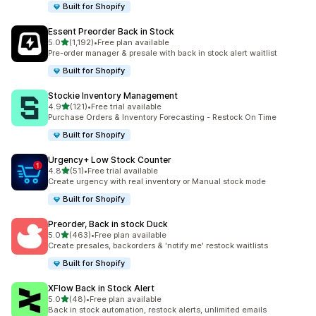
Built for Shopify
Essent Preorder Back in Stock
별 5개 중
5.0
(1,192)
•
Free plan available
총 리뷰 1192개
Pre-order manager & presale with back in stock alert waitlist
Built for Shopify
Stockie Inventory Management
별 5개 중
4.9
(121)
•
Free trial available
총 리뷰 121개
Purchase Orders & Inventory Forecasting - Restock On Time
Built for Shopify
Urgency+ Low Stock Counter
별 5개 중
4.8
(51)
•
Free trial available
총 리뷰 51개
Create urgency with real inventory or Manual stock mode
Built for Shopify
Preorder, Back in stock Duck
별 5개 중
5.0
(463)
•
Free plan available
총 리뷰 463개
Create presales, backorders & 'notify me' restock waitlists
Built for Shopify
XFlow Back in Stock Alert
별 5개 중
5.0
(48)
•
Free plan available
총 리뷰 48개
Back in stock automation, restock alerts, unlimited emails