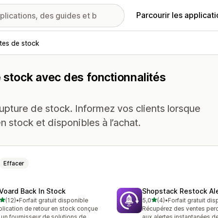
Parcourir les applicat
rtes de stock
e stock avec des fonctionnalités
rupture de stock. Informez vos clients lorsque
 stock et disponibles à l’achat.
Effacer
Voard Back In Stock
Shopstack Restock Al
étoile(s) sur 5
étoile(s) sur 5
(12)
•
Forfait gratuit disponible
5,0
(4)
•
Forfait gratuit di
avis au total
4 avis au total
lication de retour en stock conçue
Récupérez des ventes per
 un fournisseur de solutions de
aux alertes instantanées d