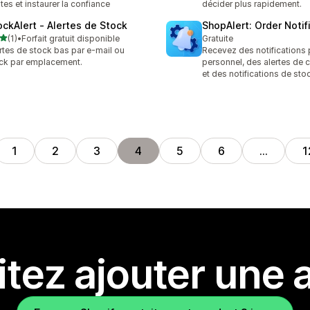
tes et instaurer la confiance
décider plus rapidement.
ockAlert ‑ Alertes de Stock
ShopAlert: Order Notif
étoile(s) sur 5
(1)
•
Forfait gratuit disponible
Gratuite
vis au total
rtes de stock bas par e-mail ou
Recevez des notifications 
ck par emplacement.
personnel, des alertes d
et des notifications de stoc
1
2
3
4
5
6
…
1
tez ajouter une a