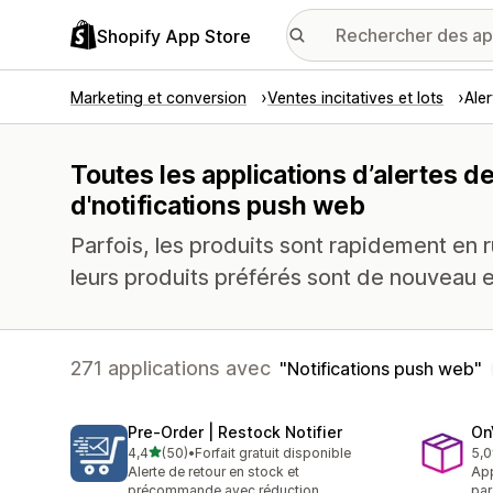
Shopify App Store
Marketing et conversion
Ventes incitatives et lots
Ale
Toutes les applications d’alertes d
d'notifications push web
Parfois, les produits sont rapidement en 
leurs produits préférés sont de nouveau en
271 applications avec
Notifications push web
Pre‑Order | Restock Notifier
On
étoile(s) sur 5
4,4
(50)
•
Forfait gratuit disponible
5,0
50 avis au total
12 
Alerte de retour en stock et
App
précommande avec réduction
par