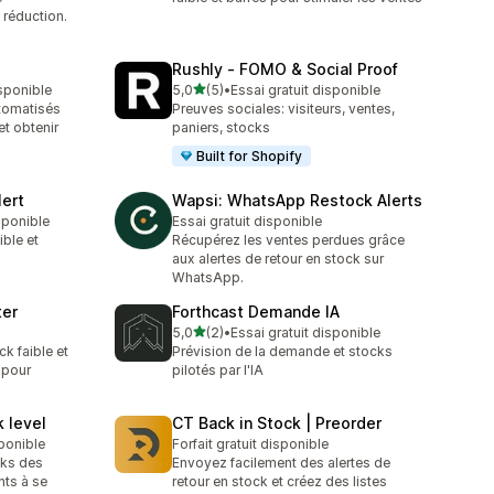
 réduction.
Rushly ‑ FOMO & Social Proof
étoile(s) sur 5
isponible
5,0
(5)
•
Essai gratuit disponible
5 avis au total
tomatisés
Preuves sociales: visiteurs, ventes,
et obtenir
paniers, stocks
Built for Shopify
ert
Wapsi: WhatsApp Restock Alerts
isponible
Essai gratuit disponible
ible et
Récupérez les ventes perdues grâce
aux alertes de retour en stock sur
WhatsApp.
ter
Forthcast Demande IA
étoile(s) sur 5
5,0
(2)
•
Essai gratuit disponible
2 avis au total
ck faible et
Prévision de la demande et stocks
 pour
pilotés par l'IA
 level
CT Back in Stock | Preorder
sponible
Forfait gratuit disponible
cks des
Envoyez facilement des alertes de
nts à se
retour en stock et créez des listes