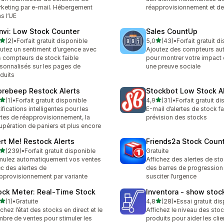
keting par e-mail. Hébergement
réapprovisionnement et de
s l’UE
nvi: Low Stock Counter
Sales CountUp
étoile(s) sur 5
étoile(s) sur 5
(2)
•
Forfait gratuit disponible
5,0
(43)
•
Forfait gratuit d
vis au total
43 avis au total
utez un sentiment d’urgence avec
Ajoutez des compteurs au
 compteurs de stock faible
pour montrer votre impact 
sonnalisés sur les pages de
une preuve sociale
duits
orebeep Restock Alerts
Stockbot Low Stock Al
étoile(s) sur 5
étoile(s) sur 5
(1)
•
Forfait gratuit disponible
4,9
(31)
•
Forfait gratuit d
vis au total
31 avis au total
ifications intelligentes pour les
E-mail d’alertes de stock fa
rtes de réapprovisionnement, la
prévision des stocks
upération de paniers et plus encore
ert Me! Restock Alerts
Friends2a Stock Coun
étoile(s) sur 5
(239)
•
Forfait gratuit disponible
Gratuite
 avis au total
mulez automatiquement vos ventes
Affichez des alertes de sto
c des alertes de
des barres de progression
pprovisionnement par variante
susciter l’urgence
ock Meter: Real‑Time Stock
Inventora ‑ show stock
étoile(s) sur 5
étoile(s) sur 5
(1)
•
Gratuite
4,8
(28)
•
Essai gratuit di
vis au total
28 avis au total
ichez l’état des stocks en direct et le
Affichez le niveau des sto
bre de ventes pour stimuler les
produits pour aider les clie