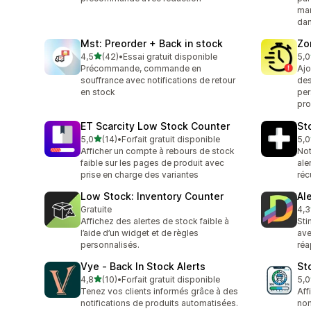
mar
dan
Mst: Preorder + Back in stock
Zo
étoile(s) sur 5
4,5
(42)
•
Essai gratuit disponible
5,0
42 avis au total
2 a
Précommande, commande en
Ajo
souffrance avec notifications de retour
des
en stock
per
pro
ET Scarcity Low Stock Counter
St
étoile(s) sur 5
5,0
(14)
•
Forfait gratuit disponible
5,0
14 avis au total
1 a
Afficher un compte à rebours de stock
Not
faible sur les pages de produit avec
ale
prise en charge des variantes
réc
Low Stock: Inventory Counter
Al
Gratuite
4,3
239
Affichez des alertes de stock faible à
Sti
l’aide d’un widget et de règles
ave
personnalisés.
réa
Vye ‑ Back In Stock Alerts
St
étoile(s) sur 5
4,8
(10)
•
Forfait gratuit disponible
5,0
10 avis au total
1 a
Tenez vos clients informés grâce à des
Aff
notifications de produits automatisées.
nom