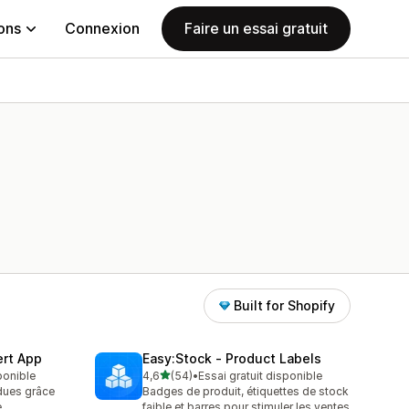
ions
Connexion
Faire un essai gratuit
Built for Shopify
ert App
Easy:Stock ‑ Product Labels
étoile(s) sur 5
sponible
4,6
(54)
•
Essai gratuit disponible
54 avis au total
dues grâce
Badges de produit, étiquettes de stock
e
faible et barres pour stimuler les ventes