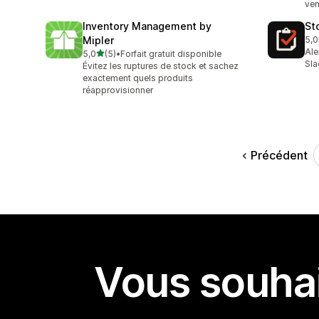
ven
Inventory Management by
St
Mipler
5,0
1 a
Ale
étoile(s) sur 5
5,0
(5)
•
Forfait gratuit disponible
5 avis au total
Sla
Évitez les ruptures de stock et sachez
exactement quels produits
réapprovisionner
Précédent
Vous souhai