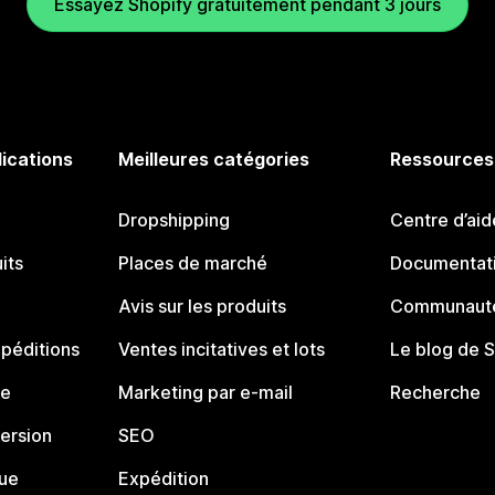
Essayez Shopify gratuitement pendant 3 jours
lications
Meilleures catégories
Ressources
Dropshipping
Centre d’aid
its
Places de marché
Documentati
Avis sur les produits
Communauté
péditions
Ventes incitatives et lots
Le blog de 
ue
Marketing par e-mail
Recherche
ersion
SEO
que
Expédition