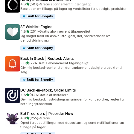
ud af 5 stjerner
4,8
(587)
•
Gratis abonnement tilgængeligt
587 anmeldelser i alt
Beskeder om tilbage på lager og ventelister for udsolgte produkter
Built for Shopify
SE Wishlist Engine
ud af 5 stjerner
4,8
(251)
•
Gratis abonnement tilgængeligt
251 anmeldelser i alt
Øg salget med en ønskeliste: gem, del, notifikationer om
genopfyldning m.m.
Built for Shopify
Back In Stock | Restock Alerts
ud af 5 stjerner
5,0
(22)
•
Gratis abonnement tilgængeligt
22 anmeldelser i alt
Giv mig besked-ventelister, der omdanner udsolgte produkter til
salg
Built for Shopify
DC Back‑in‑stock, Order Limits
ud af 5 stjerner
4,8
(44)
•
Gratis at installere
44 anmeldelser i alt
Giv mig besked, livstidsbegrænsninger for kundeordrer, regler for
betalingsprocessen
Bat Preorders | Preorder Now
ud af 5 stjerner
4,9
(255)
•
Gratis
255 anmeldelser i alt
Opret forudbestillinger med depositum, og send notifikationer om
tilbage på lager.