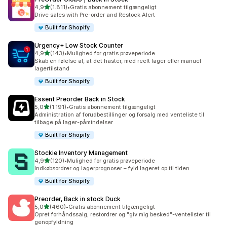
ud af 5 stjerner
4,9
(1.811)
•
Gratis abonnement tilgængeligt
1811 anmeldelser i alt
Drive sales with Pre-order and Restock Alert
Built for Shopify
Urgency+ Low Stock Counter
ud af 5 stjerner
4,9
(143)
•
Mulighed for gratis prøveperiode
143 anmeldelser i alt
Skab en følelse af, at det haster, med reelt lager eller manuel
lagertilstand
Built for Shopify
Essent Preorder Back in Stock
ud af 5 stjerner
5,0
(1.191)
•
Gratis abonnement tilgængeligt
1191 anmeldelser i alt
Administration af forudbestillinger og forsalg med venteliste til
tilbage på lager-påmindelser
Built for Shopify
Stockie Inventory Management
ud af 5 stjerner
4,9
(120)
•
Mulighed for gratis prøveperiode
120 anmeldelser i alt
Indkøbsordrer og lagerprognoser – fyld lageret op til tiden
Built for Shopify
Preorder, Back in stock Duck
ud af 5 stjerner
5,0
(460)
•
Gratis abonnement tilgængeligt
460 anmeldelser i alt
Opret forhåndssalg, restordrer og "giv mig besked"-ventelister til
genopfyldning