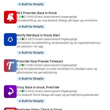
Built for Shopify
REZ Preorder, Back In Stock
ud af 5 stjerner
5,0
(1.344)
•
Gratis abonnement tilgængeligt
1344 anmeldelser i alt
Forudbestilling, giv mig besked, tilbage på lager og venteliste
Built for Shopify
Notify Me! Back in Stock Alert
ud af 5 stjerner
4,9
(3.497)
•
Gratis abonnement tilgængeligt
3497 anmeldelser i alt
Venteliste, forudbestilling, ønskeseddel og lav lagerbeholdning –
alt sammen i én app.
Built for Shopify
Preorder Now Presale Timesact
ud af 5 stjerner
5,0
(1.938)
•
Gratis abonnement tilgængeligt
1938 anmeldelser i alt
Brug forudbestillinger nu med venteliste til udsolgte varer og
påmindelser om genopfyldning
Built for Shopify
Stoq: Back in stock, PreOrder
ud af 5 stjerner
5,0
(3.453)
•
Gratis abonnement tilgængeligt
3453 anmeldelser i alt
Giv besked! Send tilbage på lager og genopfyldningsbeskeder
Built for Shopify
PreOrder Globo | Back in Stock