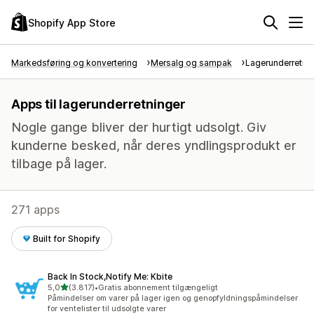
Shopify App Store
Markedsføring og konvertering
Mersalg og sampak
Lagerunderretni
Apps til lagerunderretninger
Nogle gange bliver der hurtigt udsolgt. Giv
kunderne besked, når deres yndlingsprodukt er
tilbage på lager.
271 apps
Built for Shopify
Back In Stock,Notify Me: Kbite
ud af 5 stjerner
5,0
(3.817)
•
Gratis abonnement tilgængeligt
3817 anmeldelser i alt
Påmindelser om varer på lager igen og genopfyldningspåmindelser
for ventelister til udsolgte varer