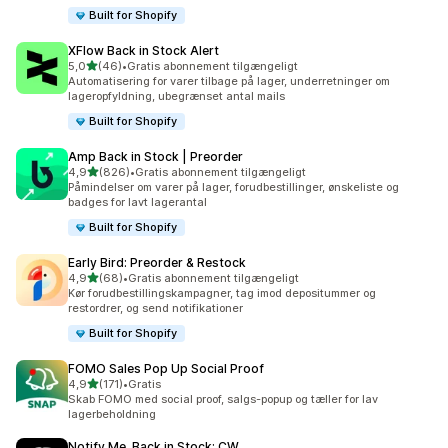
Built for Shopify
XFlow Back in Stock Alert
ud af 5 stjerner
5,0
(46)
•
Gratis abonnement tilgængeligt
46 anmeldelser i alt
Automatisering for varer tilbage på lager, underretninger om
lageropfyldning, ubegrænset antal mails
Built for Shopify
Amp Back in Stock | Preorder
ud af 5 stjerner
4,9
(826)
•
Gratis abonnement tilgængeligt
826 anmeldelser i alt
Påmindelser om varer på lager, forudbestillinger, ønskeliste og
badges for lavt lagerantal
Built for Shopify
Early Bird: Preorder & Restock
ud af 5 stjerner
4,9
(68)
•
Gratis abonnement tilgængeligt
68 anmeldelser i alt
Kør forudbestillingskampagner, tag imod depositummer og
restordrer, og send notifikationer
Built for Shopify
FOMO Sales Pop Up Social Proof
ud af 5 stjerner
4,9
(171)
•
Gratis
171 anmeldelser i alt
Skab FOMO med social proof, salgs-popup og tæller for lav
lagerbeholdning
Notify Me, Back in Stock: CW