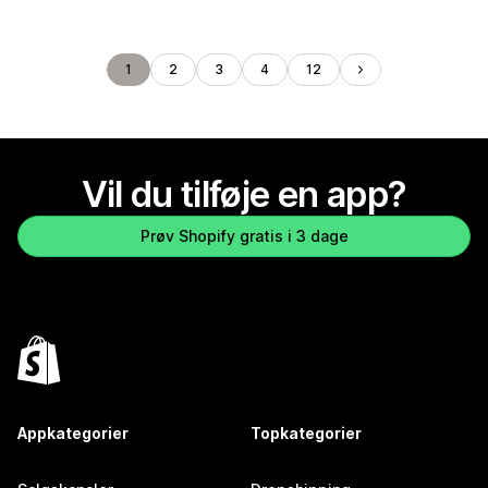
1
2
3
4
12
Vil du tilføje en app?
Prøv Shopify gratis i 3 dage
Appkategorier
Topkategorier