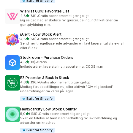
Built for Shopify
Wishlist Guru: Favorites List
ud af 5 stjerner
4,8
(88)
•
Gratis abonnement tilgængeligt
88 anmeldelser i alt
Øg salget med ønskeliste for gæster, deling, notifikationer om
genopfyldning m.m.
iAlert ‑ Low Stock Alert
ud af 5 stjerner
4,8
(86)
•
Gratis abonnement tilgængeligt
86 anmeldelser i alt
Send nemt regelbaserede advarsler om lavt lagerantal via e-mail
eller Slack
Stockroom ‑ Purchase Orders
ud af 5 stjerner
4,8
(13)
•
Gratis
13 anmeldelser i alt
Indkøbsordrer, lagerstyring, rapportering, COGS m.m.
EZ Preorder & Back In Stock
ud af 5 stjerner
4,6
(136)
•
Gratis abonnement tilgængeligt
136 anmeldelser i alt
Modtag forudbestillinger nu, eller aktivér "Giv mig besked"-
underretninger om varer på lager
Built for Shopify
Hey!Scarcity Low Stock Counter
ud af 5 stjerner
5,0
(139)
•
Gratis abonnement tilgængeligt
139 anmeldelser i alt
Skab en følelse af hast med nedtælling for lav beholdning og
advarsler om knaphed
Built for Shopify