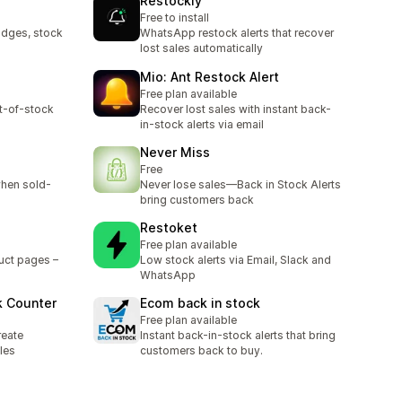
Restockly
Free to install
badges, stock
WhatsApp restock alerts that recover
lost sales automatically
Mio: Ant Restock Alert
Free plan available
t-of-stock
Recover lost sales with instant back-
in-stock alerts via email
Never Miss
Free
hen sold-
Never lose sales—Back in Stock Alerts
bring customers back
Restoket
Free plan available
uct pages –
Low stock alerts via Email, Slack and
WhatsApp
k Counter
Ecom back in stock
Free plan available
reate
Instant back-in-stock alerts that bring
les
customers back to buy.