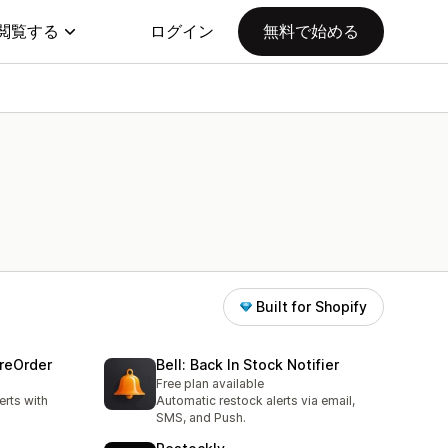
閲覧する
ログイン
無料で始める
Built for Shopify
PreOrder
Bell: Back In Stock Notifier
Free plan available
erts with
Automatic restock alerts via email,
SMS, and Push.