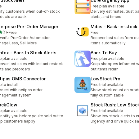
 Stock Alert
Core Urgency App
e
Free plan available
ify customers when out-of-stock
Delivery estimates, trust 
ducts are back
alerts, and timers
terprise Pre‑Order Manager
Mibis ‑ Back‑in‑stock
5つ星中
(1)
•
Free
Free
計レビュー数：1件
erful Pre-Order Automation.
Recover lost sales from ou
age Less, Sell More.
items automatically
pfox ‑ Back In Stock Alerts
Back To Buy
e plan available
Free plan available
over lost sales with instant restock
Keep shoppers informed w
rts and preorders
out items return
tipas OMS Connector
LowStock Pro
e to install
Free trial available
nect with octipas order
Show stock count on prod
nagement system
fully customizable
ockGlow
Stock Rush: Low Stoc
e plan available
Free trial available
notify you before you’re sold out to
Show low stock alerts to c
ep customers happy
urgency and drive quick sa