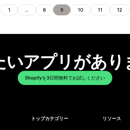
1
…
8
9
10
11
12
たいアプリがあり
Shopifyを3日間無料でお試しください
トップカテゴリー
リソース