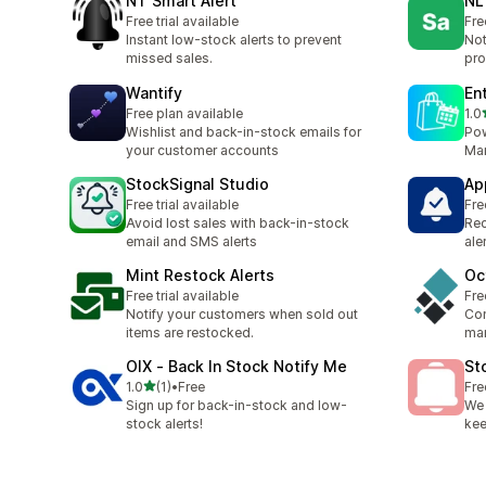
NT Smart Alert
NL
Free trial available
Fre
Instant low-stock alerts to prevent
Not
missed sales.
pro
Wantify
En
Free plan available
1.0
合
Wishlist and back-in-stock emails for
Pow
your customer accounts
Man
StockSignal Studio
Ap
Free trial available
Fre
Avoid lost sales with back-in-stock
Rec
email and SMS alerts
ale
Mint Restock Alerts
Oc
Free trial available
Fre
Notify your customers when sold out
Con
items are restocked.
ma
OIX ‑ Back In Stock Notify Me
St
5つ星中
1.0
(1)
•
Free
Fre
合計レビュー数：1件
Sign up for back-in-stock and low-
We 
stock alerts!
ke