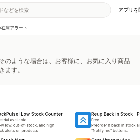
アプリを
在庫アラート
そのような場合は、お客様に、お気に入り商品
きます。
ockPulse! Low Stock Counter
Reup Back in Stock | 
e trial available
Free
w low, out-of-stock, and high
Preorder & back in stock al
ck alerts on products
“Notify me” buttons.