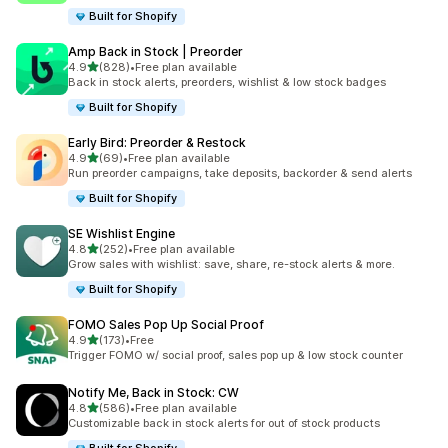
Built for Shopify
Amp Back in Stock | Preorder
별 5개 중
4.9
(828)
•
Free plan available
총 리뷰 828개
Back in stock alerts, preorders, wishlist & low stock badges
Built for Shopify
Early Bird: Preorder & Restock
별 5개 중
4.9
(69)
•
Free plan available
총 리뷰 69개
Run preorder campaigns, take deposits, backorder & send alerts
Built for Shopify
SE Wishlist Engine
별 5개 중
4.8
(252)
•
Free plan available
총 리뷰 252개
Grow sales with wishlist: save, share, re-stock alerts & more.
Built for Shopify
FOMO Sales Pop Up Social Proof
별 5개 중
4.9
(173)
•
Free
총 리뷰 173개
Trigger FOMO w/ social proof, sales pop up & low stock counter
Notify Me, Back in Stock: CW
별 5개 중
4.8
(586)
•
Free plan available
총 리뷰 586개
Customizable back in stock alerts for out of stock products