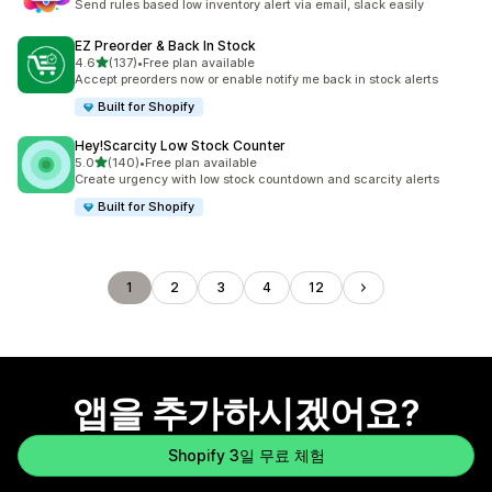
Send rules based low inventory alert via email, slack easily
EZ Preorder & Back In Stock
별 5개 중
4.6
(137)
•
Free plan available
총 리뷰 137개
Accept preorders now or enable notify me back in stock alerts
Built for Shopify
Hey!Scarcity Low Stock Counter
별 5개 중
5.0
(140)
•
Free plan available
총 리뷰 140개
Create urgency with low stock countdown and scarcity alerts
Built for Shopify
1
2
3
4
12
앱을 추가하시겠어요?
Shopify 3일 무료 체험