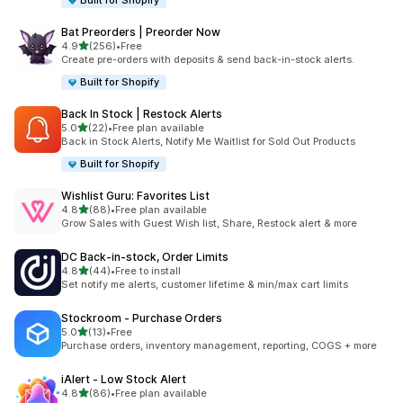
Built for Shopify
Bat Preorders | Preorder Now
별 5개 중
4.9
(256)
•
Free
총 리뷰 256개
Create pre-orders with deposits & send back-in-stock alerts.
Built for Shopify
Back In Stock | Restock Alerts
별 5개 중
5.0
(22)
•
Free plan available
총 리뷰 22개
Back in Stock Alerts, Notify Me Waitlist for Sold Out Products
Built for Shopify
Wishlist Guru: Favorites List
별 5개 중
4.8
(88)
•
Free plan available
총 리뷰 88개
Grow Sales with Guest Wish list, Share, Restock alert & more
DC Back‑in‑stock, Order Limits
별 5개 중
4.8
(44)
•
Free to install
총 리뷰 44개
Set notify me alerts, customer lifetime & min/max cart limits
Stockroom ‑ Purchase Orders
별 5개 중
5.0
(13)
•
Free
총 리뷰 13개
Purchase orders, inventory management, reporting, COGS + more
iAlert ‑ Low Stock Alert
별 5개 중
4.8
(86)
•
Free plan available
총 리뷰 86개