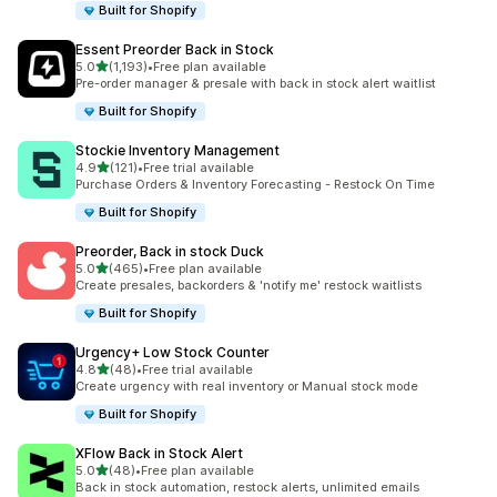
Built for Shopify
Essent Preorder Back in Stock
별 5개 중
5.0
(1,193)
•
Free plan available
총 리뷰 1193개
Pre-order manager & presale with back in stock alert waitlist
Built for Shopify
Stockie Inventory Management
별 5개 중
4.9
(121)
•
Free trial available
총 리뷰 121개
Purchase Orders & Inventory Forecasting - Restock On Time
Built for Shopify
Preorder, Back in stock Duck
별 5개 중
5.0
(465)
•
Free plan available
총 리뷰 465개
Create presales, backorders & 'notify me' restock waitlists
Built for Shopify
Urgency+ Low Stock Counter
별 5개 중
4.8
(48)
•
Free trial available
총 리뷰 48개
Create urgency with real inventory or Manual stock mode
Built for Shopify
XFlow Back in Stock Alert
별 5개 중
5.0
(48)
•
Free plan available
총 리뷰 48개
Back in stock automation, restock alerts, unlimited emails