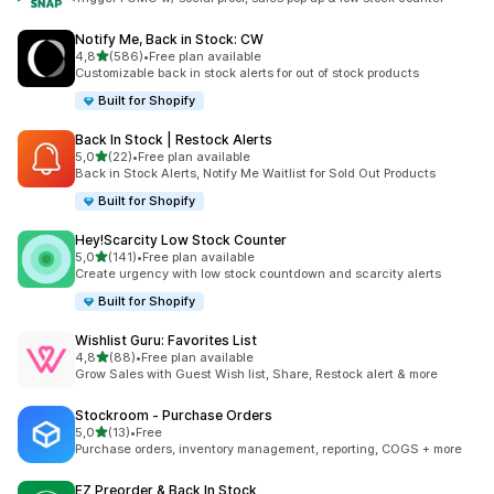
Notify Me, Back in Stock: CW
av 5 stjerner
4,8
(586)
•
Free plan available
Totalt 586 omtaler
Customizable back in stock alerts for out of stock products
Built for Shopify
Back In Stock | Restock Alerts
av 5 stjerner
5,0
(22)
•
Free plan available
Totalt 22 omtaler
Back in Stock Alerts, Notify Me Waitlist for Sold Out Products
Built for Shopify
Hey!Scarcity Low Stock Counter
av 5 stjerner
5,0
(141)
•
Free plan available
Totalt 141 omtaler
Create urgency with low stock countdown and scarcity alerts
Built for Shopify
Wishlist Guru: Favorites List
av 5 stjerner
4,8
(88)
•
Free plan available
Totalt 88 omtaler
Grow Sales with Guest Wish list, Share, Restock alert & more
Stockroom ‑ Purchase Orders
av 5 stjerner
5,0
(13)
•
Free
Totalt 13 omtaler
Purchase orders, inventory management, reporting, COGS + more
EZ Preorder & Back In Stock