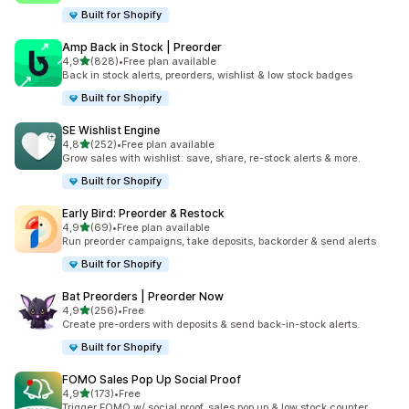
Built for Shopify
Amp Back in Stock | Preorder
av 5 stjerner
4,9
(828)
•
Free plan available
Totalt 828 omtaler
Back in stock alerts, preorders, wishlist & low stock badges
Built for Shopify
SE Wishlist Engine
av 5 stjerner
4,8
(252)
•
Free plan available
Totalt 252 omtaler
Grow sales with wishlist: save, share, re-stock alerts & more.
Built for Shopify
Early Bird: Preorder & Restock
av 5 stjerner
4,9
(69)
•
Free plan available
Totalt 69 omtaler
Run preorder campaigns, take deposits, backorder & send alerts
Built for Shopify
Bat Preorders | Preorder Now
av 5 stjerner
4,9
(256)
•
Free
Totalt 256 omtaler
Create pre-orders with deposits & send back-in-stock alerts.
Built for Shopify
FOMO Sales Pop Up Social Proof
av 5 stjerner
4,9
(173)
•
Free
Totalt 173 omtaler
Trigger FOMO w/ social proof, sales pop up & low stock counter