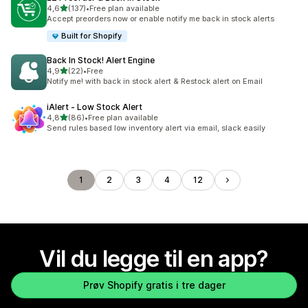
av 5 stjerner
4,6
(137)
•
Free plan available
Totalt 137 omtaler
Accept preorders now or enable notify me back in stock alerts
Built for Shopify
Back In Stock! Alert Engine
av 5 stjerner
4,9
(22)
•
Free
Totalt 22 omtaler
Notify me! with back in stock alert & Restock alert on Email
iAlert ‑ Low Stock Alert
av 5 stjerner
4,8
(86)
•
Free plan available
Totalt 86 omtaler
Send rules based low inventory alert via email, slack easily
1
2
3
4
12
Vil du legge til en app?
Prøv Shopify gratis i tre dager