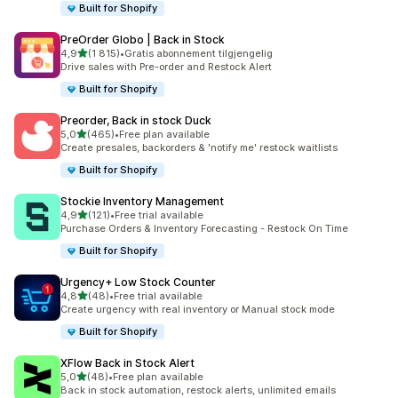
Built for Shopify
PreOrder Globo | Back in Stock
av 5 stjerner
4,9
(1 815)
•
Gratis abonnement tilgjengelig
Totalt 1815 omtaler
Drive sales with Pre-order and Restock Alert
Built for Shopify
Preorder, Back in stock Duck
av 5 stjerner
5,0
(465)
•
Free plan available
Totalt 465 omtaler
Create presales, backorders & 'notify me' restock waitlists
Built for Shopify
Stockie Inventory Management
av 5 stjerner
4,9
(121)
•
Free trial available
Totalt 121 omtaler
Purchase Orders & Inventory Forecasting - Restock On Time
Built for Shopify
Urgency+ Low Stock Counter
av 5 stjerner
4,8
(48)
•
Free trial available
Totalt 48 omtaler
Create urgency with real inventory or Manual stock mode
Built for Shopify
XFlow Back in Stock Alert
av 5 stjerner
5,0
(48)
•
Free plan available
Totalt 48 omtaler
Back in stock automation, restock alerts, unlimited emails