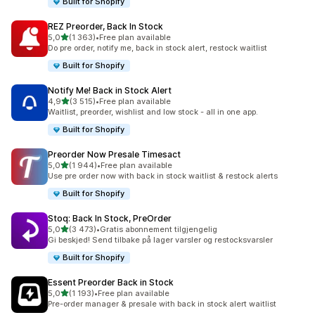
Built for Shopify
REZ Preorder, Back In Stock
av 5 stjerner
5,0
(1 363)
•
Free plan available
Totalt 1363 omtaler
Do pre order, notify me, back in stock alert, restock waitlist
Built for Shopify
Notify Me! Back in Stock Alert
av 5 stjerner
4,9
(3 515)
•
Free plan available
Totalt 3515 omtaler
Waitlist, preorder, wishlist and low stock - all in one app.
Built for Shopify
Preorder Now Presale Timesact
av 5 stjerner
5,0
(1 944)
•
Free plan available
Totalt 1944 omtaler
Use pre order now with back in stock waitlist & restock alerts
Built for Shopify
Stoq: Back In Stock, PreOrder
av 5 stjerner
5,0
(3 473)
•
Gratis abonnement tilgjengelig
Totalt 3473 omtaler
Gi beskjed! Send tilbake på lager varsler og restocksvarsler
Built for Shopify
Essent Preorder Back in Stock
av 5 stjerner
5,0
(1 193)
•
Free plan available
Totalt 1193 omtaler
Pre-order manager & presale with back in stock alert waitlist