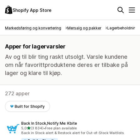
Shopify App Store
Markedsføring og konvertering
Mersalg og pakker
Lagerbeholdnings
Apper for lagervarsler
Av og til blir ting raskt utsolgt. Varsle kundene
om når favorittproduktene deres er tilbake på
lager og klare til kjøp.
272 apper
Built for Shopify
Back In Stock,Notify Me: Kbite
av 5 stjerner
5,0
(3 834)
•
Free plan available
Totalt 3834 omtaler
Back in Stock alert & Restock alert for Out-of-Stock Waitlists