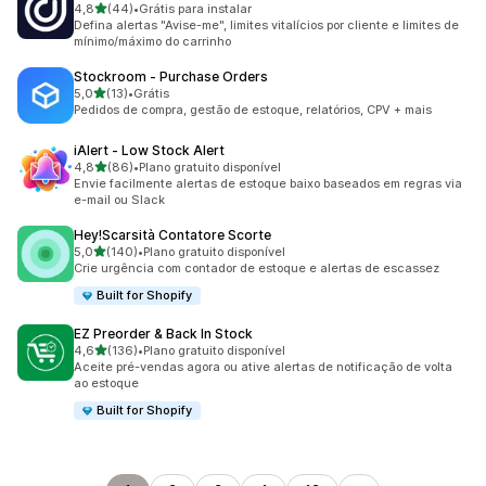
de 5 estrelas
4,8
(44)
•
Grátis para instalar
44 avaliações ao todo
Defina alertas "Avise-me", limites vitalícios por cliente e limites de
mínimo/máximo do carrinho
Stockroom ‑ Purchase Orders
de 5 estrelas
5,0
(13)
•
Grátis
13 avaliações ao todo
Pedidos de compra, gestão de estoque, relatórios, CPV + mais
iAlert ‑ Low Stock Alert
de 5 estrelas
4,8
(86)
•
Plano gratuito disponível
86 avaliações ao todo
Envie facilmente alertas de estoque baixo baseados em regras via
e-mail ou Slack
Hey!Scarsità Contatore Scorte
de 5 estrelas
5,0
(140)
•
Plano gratuito disponível
140 avaliações ao todo
Crie urgência com contador de estoque e alertas de escassez
Built for Shopify
EZ Preorder & Back In Stock
de 5 estrelas
4,6
(136)
•
Plano gratuito disponível
136 avaliações ao todo
Aceite pré-vendas agora ou ative alertas de notificação de volta
ao estoque
Built for Shopify