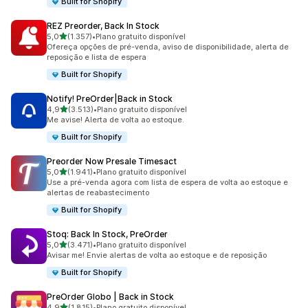
Built for Shopify
REZ Preorder, Back In Stock
de 5 estrelas
5,0
(1.357)
•
Plano gratuito disponível
1357 avaliações ao todo
Ofereça opções de pré-venda, aviso de disponibilidade, alerta de
reposição e lista de espera
Built for Shopify
Notify! PreOrder|Back in Stock
de 5 estrelas
4,9
(3.513)
•
Plano gratuito disponível
3513 avaliações ao todo
Me avise! Alerta de volta ao estoque.
Built for Shopify
Preorder Now Presale Timesact
de 5 estrelas
5,0
(1.941)
•
Plano gratuito disponível
1941 avaliações ao todo
Use a pré-venda agora com lista de espera de volta ao estoque e
alertas de reabastecimento
Built for Shopify
Stoq: Back In Stock, PreOrder
de 5 estrelas
5,0
(3.471)
•
Plano gratuito disponível
3471 avaliações ao todo
Avisar me! Envie alertas de volta ao estoque e de reposição
Built for Shopify
PreOrder Globo | Back in Stock
de 5 estrelas
4,9
(1.815)
•
Plano gratuito disponível