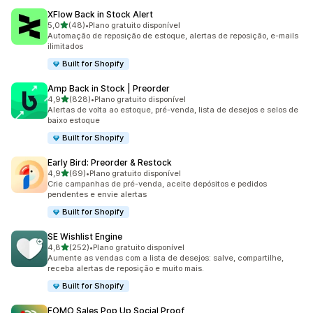
XFlow Back in Stock Alert
de 5 estrelas
5,0
(48)
•
Plano gratuito disponível
48 avaliações ao todo
Automação de reposição de estoque, alertas de reposição, e-mails
ilimitados
Built for Shopify
Amp Back in Stock | Preorder
de 5 estrelas
4,9
(828)
•
Plano gratuito disponível
828 avaliações ao todo
Alertas de volta ao estoque, pré-venda, lista de desejos e selos de
baixo estoque
Built for Shopify
Early Bird: Preorder & Restock
de 5 estrelas
4,9
(69)
•
Plano gratuito disponível
69 avaliações ao todo
Crie campanhas de pré-venda, aceite depósitos e pedidos
pendentes e envie alertas
Built for Shopify
SE Wishlist Engine
de 5 estrelas
4,8
(252)
•
Plano gratuito disponível
252 avaliações ao todo
Aumente as vendas com a lista de desejos: salve, compartilhe,
receba alertas de reposição e muito mais.
Built for Shopify
FOMO Sales Pop Up Social Proof