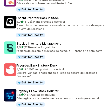
1815 avaliações ao todo
Drive sales with Pre-order and Restock Alert
Built for Shopify
Essent Preorder Back in Stock
de 5 estrelas
5,0
(1.192)
•
Plano gratuito disponível
1192 avaliações ao todo
Gerenciador de pré-venda e venda antecipada com lista de espera
e alerta de reposição
Built for Shopify
Stockie Inventory Management
de 5 estrelas
4,9
(121)
•
Avaliação gratuita
121 avaliações ao todo
Pedidos de compra e previsão de estoque - Reponha na hora certa
Built for Shopify
Preorder, Back in stock Duck
de 5 estrelas
5,0
(465)
•
Plano gratuito disponível
465 avaliações ao todo
Crie pré-vendas, encomendas e listas de espera de reposição
“avise-me”
Built for Shopify
Urgency+ Low Stock Counter
de 5 estrelas
4,8
(48)
•
Avaliação gratuita
48 avaliações ao todo
Crie urgência com o estoque real ou o modo de estoque manual
Built for Shopify