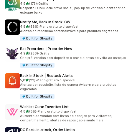
de 5 estrelas
4,9
(173)
•
Grátis
173 avaliações ao todo
Desperte FOMO com prova social, pop-up de vendas e contador de
estoque baixo
Notify Me, Back in Stock: CW
de 5 estrelas
4,8
(586)
•
Plano gratuito disponível
586 avaliações ao todo
Alertas de reposição personalizáveis para produtos esgotados
Built for Shopify
Bat Preorders | Preorder Now
de 5 estrelas
4,9
(256)
•
Grátis
256 avaliações ao todo
Crie pré-vendas com depósitos e envie alertas de volta ao estoque.
Built for Shopify
Back In Stock | Restock Alerts
de 5 estrelas
5,0
(22)
•
Plano gratuito disponível
22 avaliações ao todo
Alertas de reposição, lista de espera Avise-me para produtos
esgotados
Built for Shopify
Wishlist Guru: Favorites List
de 5 estrelas
4,8
(88)
•
Plano gratuito disponível
88 avaliações ao todo
Aumente as vendas com listas de desejos para visitantes,
compartilhamento, alertas de reposição e muito mais
DC Back‑in‑stock, Order Limits