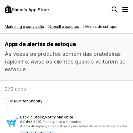
Shopify App Store
Marketing e conversão
Upsell e pacotes
Alertas de estoque
Apps de alertas de estoque
Às vezes os produtos somem das prateleiras
rapidinho. Avise os clientes quando voltarem ao
estoque.
272 apps
Built for Shopify
Back In Stock,Notify Me: Kbite
de 5 estrelas
5,0
(3.829)
•
Plano gratuito disponível
3829 avaliações ao todo
Alerta de reposição de estoque para listas de espera de esgotados