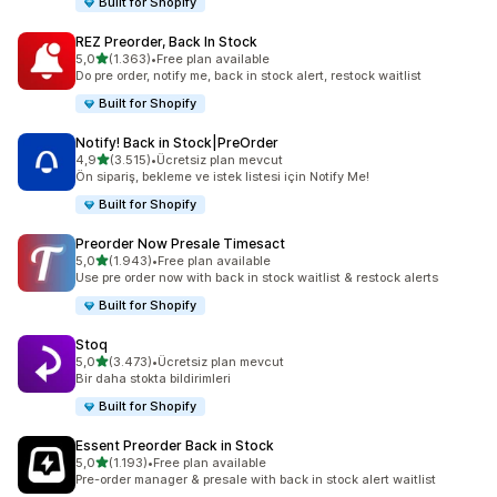
Built for Shopify
REZ Preorder, Back In Stock
5 yıldız üzerinden
5,0
(1.363)
•
Free plan available
toplam 1363 değerlendirme
Do pre order, notify me, back in stock alert, restock waitlist
Built for Shopify
Notify! Back in Stock|PreOrder
5 yıldız üzerinden
4,9
(3.515)
•
Ücretsiz plan mevcut
toplam 3515 değerlendirme
Ön sipariş, bekleme ve istek listesi için Notify Me!
Built for Shopify
Preorder Now Presale Timesact
5 yıldız üzerinden
5,0
(1.943)
•
Free plan available
toplam 1943 değerlendirme
Use pre order now with back in stock waitlist & restock alerts
Built for Shopify
Stoq
5 yıldız üzerinden
5,0
(3.473)
•
Ücretsiz plan mevcut
toplam 3473 değerlendirme
Bir daha stokta bildirimleri
Built for Shopify
Essent Preorder Back in Stock
5 yıldız üzerinden
5,0
(1.193)
•
Free plan available
toplam 1193 değerlendirme
Pre-order manager & presale with back in stock alert waitlist