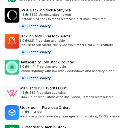
SW AI Back in Stock Notify Me
5 yıldız üzerinden
4,8
(586)
•
Ücretsiz plan mevcut
toplam 586 değerlendirme
Restock & AI back in stock alert for out of stock waitlists
Built for Shopify
Back In Stock | Restock Alerts
5 yıldız üzerinden
5,0
(22)
•
Free plan available
toplam 22 değerlendirme
Back in Stock Alerts, Notify Me Waitlist for Sold Out Products
Built for Shopify
Hey!Scarcity Low Stock Counter
5 yıldız üzerinden
5,0
(141)
•
Free plan available
toplam 141 değerlendirme
Create urgency with low stock countdown and scarcity alerts
Built for Shopify
Wishlist Guru: Favorites List
5 yıldız üzerinden
4,8
(88)
•
Free plan available
toplam 88 değerlendirme
Grow Sales with Guest Wish list, Share, Restock alert & more
Stockroom ‑ Purchase Orders
5 yıldız üzerinden
5,0
(13)
•
Free
toplam 13 değerlendirme
Purchase orders, inventory management, reporting, COGS + more
EZ Preorder & Back In Stock