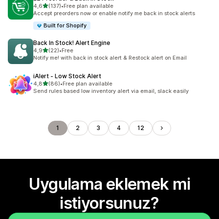
5 yıldız üzerinden
4,6
(137)
•
Free plan available
toplam 137 değerlendirme
Accept preorders now or enable notify me back in stock alerts
Built for Shopify
Back In Stock! Alert Engine
5 yıldız üzerinden
4,9
(22)
•
Free
toplam 22 değerlendirme
Notify me! with back in stock alert & Restock alert on Email
iAlert ‑ Low Stock Alert
5 yıldız üzerinden
4,8
(86)
•
Free plan available
toplam 86 değerlendirme
Send rules based low inventory alert via email, slack easily
1
2
3
4
12
Uygulama eklemek mi
istiyorsunuz?