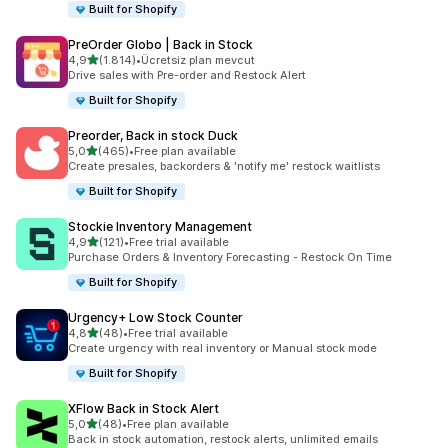
Built for Shopify
PreOrder Globo | Back in Stock
5 yıldız üzerinden
4,9
(1.814)
•
Ücretsiz plan mevcut
toplam 1814 değerlendirme
Drive sales with Pre-order and Restock Alert
Built for Shopify
Preorder, Back in stock Duck
5 yıldız üzerinden
5,0
(465)
•
Free plan available
toplam 465 değerlendirme
Create presales, backorders & 'notify me' restock waitlists
Built for Shopify
Stockie Inventory Management
5 yıldız üzerinden
4,9
(121)
•
Free trial available
toplam 121 değerlendirme
Purchase Orders & Inventory Forecasting - Restock On Time
Built for Shopify
Urgency+ Low Stock Counter
5 yıldız üzerinden
4,8
(48)
•
Free trial available
toplam 48 değerlendirme
Create urgency with real inventory or Manual stock mode
Built for Shopify
XFlow Back in Stock Alert
5 yıldız üzerinden
5,0
(48)
•
Free plan available
toplam 48 değerlendirme
Back in stock automation, restock alerts, unlimited emails