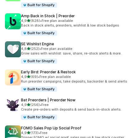
Built for Shopify
Amp Back in Stock | Preorder
5 yıldız üzerinden
4,9
(828)
•
Free plan available
toplam 828 değerlendirme
Back in stock alerts, preorders, wishlist & low stock badges
Built for Shopify
SE Wishlist Engine
5 yıldız üzerinden
4,8
(252)
•
Free plan available
toplam 252 değerlendirme
Grow sales with wishlist: save, share, re-stock alerts & more.
Built for Shopify
Early Bird: Preorder & Restock
5 yıldız üzerinden
4,9
(69)
•
Free plan available
toplam 69 değerlendirme
Run preorder campaigns, take deposits, backorder & send alerts
Built for Shopify
Bat Preorders | Preorder Now
5 yıldız üzerinden
4,9
(256)
•
Free
toplam 256 değerlendirme
Create pre-orders with deposits & send back-in-stock alerts.
Built for Shopify
FOMO Sales Pop Up Social Proof
5 yıldız üzerinden
4,9
(173)
•
Free
toplam 173 değerlendirme
Trigger FOMO w/ social proof, sales pop up & low stock counter