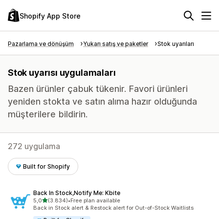
Shopify App Store
Pazarlama ve dönüşüm
Yukarı satış ve paketler
Stok uyarıları
Stok uyarısı uygulamaları
Bazen ürünler çabuk tükenir. Favori ürünleri
yeniden stokta ve satın alıma hazır olduğunda
müşterilere bildirin.
272 uygulama
Built for Shopify
Back In Stock,Notify Me: Kbite
5 yıldız üzerinden
5,0
(3.834)
•
Free plan available
toplam 3834 değerlendirme
Back in Stock alert & Restock alert for Out-of-Stock Waitlists