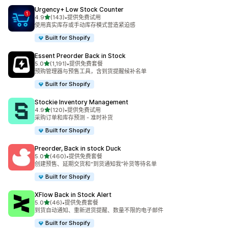
Urgency+ Low Stock Counter
星（满分 5 星）
4.9
(143)
•
提供免费试用
总共 143 条评论
使用真实库存或手动库存模式营造紧迫感
Built for Shopify
Essent Preorder Back in Stock
星（满分 5 星）
5.0
(1,191)
•
提供免费套餐
总共 1191 条评论
预购管理器与预售工具，含到货提醒候补名单
Built for Shopify
Stockie Inventory Management
星（满分 5 星）
4.9
(120)
•
提供免费试用
总共 120 条评论
采购订单和库存预测 - 准时补货
Built for Shopify
Preorder, Back in stock Duck
星（满分 5 星）
5.0
(460)
•
提供免费套餐
总共 460 条评论
创建预售、延期交货和“到货通知我”补货等待名单
Built for Shopify
XFlow Back in Stock Alert
星（满分 5 星）
5.0
(46)
•
提供免费套餐
总共 46 条评论
到货自动通知、重新进货提醒、数量不限的电子邮件
Built for Shopify