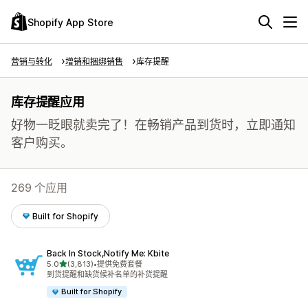
Shopify App Store
营销与转化
增销和捆绑销售
库存提醒
库存提醒应用
好物一眨眼就卖完了！在畅销产品到货时，立即通知
客户购买。
269 个应用
Built for Shopify
Back In Stock,Notify Me: Kbite
星（满分 5 星）
5.0
(3,813)
•
提供免费套餐
总共 3813 条评论
到货提醒和缺货候补名单的补货提醒
Built for Shopify