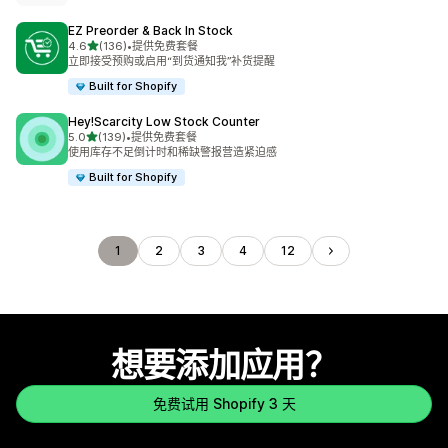
EZ Preorder & Back In Stock
星（满分 5 星）
4.6
(136)
•
提供免费套餐
总共 136 条评论
立即接受预购或启用“到货通知我”补货提醒
Built for Shopify
Hey!Scarcity Low Stock Counter
星（满分 5 星）
5.0
(139)
•
提供免费套餐
总共 139 条评论
使用库存不足倒计时和稀缺警报营造紧迫感
Built for Shopify
1
2
3
4
12
想要添加应用？
免费试用 Shopify 3 天