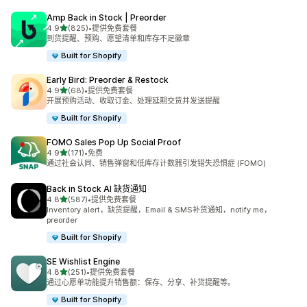
Amp Back in Stock | Preorder
星（满分 5 星）
4.9
(825)
•
提供免费套餐
总共 825 条评论
到货提醒、预购、愿望清单和库存不足徽章
Built for Shopify
Early Bird: Preorder & Restock
星（满分 5 星）
4.9
(68)
•
提供免费套餐
总共 68 条评论
开展预购活动、收取订金、处理延期交货并发送提醒
Built for Shopify
FOMO Sales Pop Up Social Proof
星（满分 5 星）
4.9
(171)
•
免费
总共 171 条评论
通过社会认同、销售弹窗和低库存计数器引发错失恐惧症 (FOMO)
Back in Stock AI 缺货通知
星（满分 5 星）
4.8
(587)
•
提供免费套餐
总共 587 条评论
Inventory alert，缺货提醒，Email & SMS补货通知，notify me，
preorder
Built for Shopify
SE Wishlist Engine
星（满分 5 星）
4.8
(251)
•
提供免费套餐
总共 251 条评论
通过心愿单功能提升销售额：保存、分享、补货提醒等。
Built for Shopify