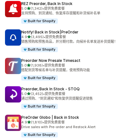
REZ Preorder, Back In Stock
星（满分 5 星）
5.0
(1,342)
•
提供免费套餐
总共 1342 条评论
支持预购、到货通知、恢复库存提醒和补货候补名单
Built for Shopify
Notify! Back in Stock|PreOrder
星（满分 5 星）
4.9
(3,495)
•
提供免费套餐
总共 3495 条评论
销售预购和预售商品，并分期付款。向候补名单发送补货提醒！
Built for Shopify
Preorder Now Presale Timesact
星（满分 5 星）
5.0
(1,938)
•
提供免费套餐
总共 1938 条评论
搭配到货等候名单与补货提醒，使用预购功能
Built for Shopify
Preorder, Back In Stock ‑ STOQ
星（满分 5 星）
5.0
(3,452)
•
提供免费套餐
总共 3452 条评论
通过预购、“到货通知”和恢复供货提醒促进销售
Built for Shopify
PreOrder Globo | Back in Stock
星（满分 5 星）
4.9
(1,810)
•
提供免费套餐
总共 1810 条评论
Drive sales with Pre-order and Restock Alert
Built for Shopify