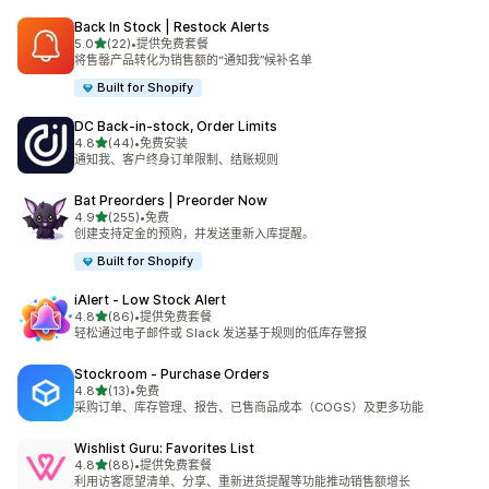
Back In Stock | Restock Alerts
星（满分 5 星）
5.0
(22)
•
提供免费套餐
总共 22 条评论
将售罄产品转化为销售额的“通知我”候补名单
Built for Shopify
DC Back‑in‑stock, Order Limits
星（满分 5 星）
4.8
(44)
•
免费安装
总共 44 条评论
通知我、客户终身订单限制、结账规则
Bat Preorders | Preorder Now
星（满分 5 星）
4.9
(255)
•
免费
总共 255 条评论
创建支持定金的预购，并发送重新入库提醒。
Built for Shopify
iAlert ‑ Low Stock Alert
星（满分 5 星）
4.8
(86)
•
提供免费套餐
总共 86 条评论
轻松通过电子邮件或 Slack 发送基于规则的低库存警报
Stockroom ‑ Purchase Orders
星（满分 5 星）
4.8
(13)
•
免费
总共 13 条评论
采购订单、库存管理、报告、已售商品成本（COGS）及更多功能
Wishlist Guru: Favorites List
星（满分 5 星）
4.8
(88)
•
提供免费套餐
总共 88 条评论
利用访客愿望清单、分享、重新进货提醒等功能推动销售额增长