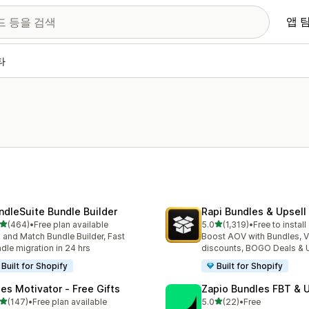
앱 
타
ndleSuite Bundle Builder
Rapi Bundles & Upsell
별 5개 중
별 5개 중
(464)
•
Free plan available
5.0
(1,319)
•
Free to install
리뷰 464개
총 리뷰 1319개
 and Match Bundle Builder, Fast
Boost AOV with Bundles, 
dle migration in 24 hrs
discounts, BOGO Deals & 
Built for Shopify
Built for Shopify
les Motivator ‑ Free Gifts
Zapio Bundles FBT & 
별 5개 중
별 5개 중
(147)
•
Free plan available
5.0
(22)
•
Free
리뷰 147개
총 리뷰 22개