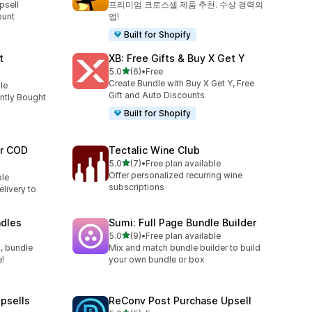
psell
프리미엄 크로스셀 제품 추천. 수상 경력의
ount
앱!
Built for Shopify
t
XB: Free Gifts & Buy X Get Y
별 5개 중
5.0
(6)
•
Free
총 리뷰 6개
Create Bundle with Buy X Get Y, Free
le
Gift and Auto Discounts
ntly Bought
Built for Shopify
er COD
Tectalic Wine Club
별 5개 중
5.0
(7)
•
Free plan available
총 리뷰 7개
Offer personalized recurring wine
ble
subscriptions
livery to
ndles
Sumi: Full Page Bundle Builder
별 5개 중
5.0
(9)
•
Free plan available
총 리뷰 9개
, bundle
Mix and match bundle builder to build
e!
your own bundle or box
Upsells
ReConv Post Purchase Upsell