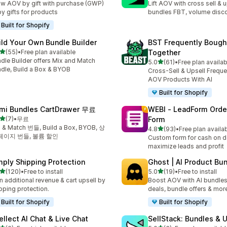
w AOV by gift with purchase (GWP)
Lift AOV with cross sell & u
by gifts for products
bundles FBT, volume disc
Built for Shopify
ild Your Own Bundle Builder
BST Frequently Bough
별 5개 중
(55)
•
Free plan available
Together
리뷰 55개
dle Builder offers Mix and Match
별 5개 중
5.0
(61)
•
Free plan availab
총 리뷰 61개
dle, Build a Box & BYOB
Cross-Sell & Upsell Freque
AOV Products With AI
Built for Shopify
mi Bundles CartDrawer 무료
WEBI ‑ LeadForm Ord
별 5개 중
(7)
•
무료
Form
리뷰 7개
 & Match 번들, Build a Box, BYOB, 상
별 5개 중
4.8
(93)
•
Free plan availa
총 리뷰 93개
페이지 번들, 볼륨 할인
Custom form for cash on de
maximize leads and profit
mply Shipping Protection
Ghost | AI Product Bu
별 5개 중
별 5개 중
(120)
•
Free to install
5.0
(19)
•
Free to install
리뷰 120개
총 리뷰 19개
n additional revenue & cart upsell by
Boost AOV with AI bundles
pping protection.
deals, bundle offers & mor
Built for Shopify
Built for Shopify
tellect AI Chat & Live Chat
SellStack: Bundles & 