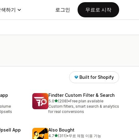
탐색하기
로그인
무료로 시작
Built for Shopify
 app
Findter Custom Filter & Search
별 5개 중
5.0
(208)
•
Free plan available
총 리뷰 208개
Volume
Custom filters, smart search & analytics
Upsells
for real conversions
Upsell App
Also Bought
별 5개 중
4.7
(311)
•
무료 체험 이용 가능
총 리뷰 311개