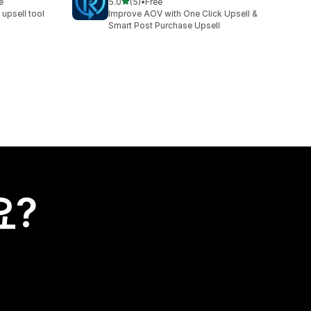
별 5개 중
e
5.0
(5)
•
Free
총 리뷰 5개
 upsell tool
Improve AOV with One Click Upsell &
Smart Post Purchase Upsell
요?