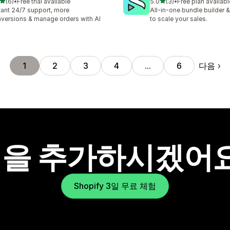
별 5개 중
별 5개 중
(6)
•
Free trial available
5.0
(3)
•
Free plan availabl
리뷰 6개
총 리뷰 3개
tant 24/7 support, more
All-in-one bundle builder &
versions & manage orders with AI
to scale your sales.
다음
1
2
3
4
…
6
을 추가하시겠어
Shopify 3일 무료 체험