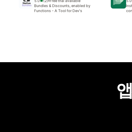
별 5개 중
5.0
(2)
•
Free trial available
5.0
총 리뷰 2개
총 
Bundles & Discounts, enabled by
Ins
Functions - A Tool for Dev's
con
앱