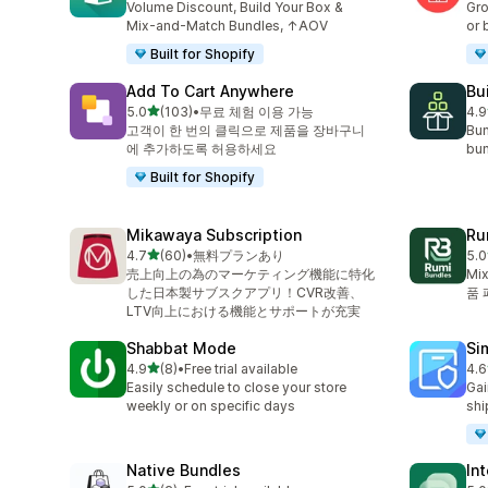
Volume Discount, Build Your Box &
Gro
Mix-and-Match Bundles, ↑AOV
or 
Built for Shopify
Add To Cart Anywhere
Bu
별 5개 중
5.0
(103)
•
무료 체험 이용 가능
4.9
총 리뷰 103개
총 
고객이 한 번의 클릭으로 제품을 장바구니
Bun
에 추가하도록 허용하세요
bun
Built for Shopify
Mikawaya Subscription
Ru
별 5개 중
4.7
(60)
•
無料プランあり
5.0
총 리뷰 60개
총 
売上向上の為のマーケティング機能に特化
Mix
した日本製サブスクアプリ！CVR改善、
품 
LTV向上における機能とサポートが充実
Shabbat Mode
Si
별 5개 중
4.9
(8)
•
Free trial available
4.6
총 리뷰 8개
총 
Easily schedule to close your store
Gai
weekly or on specific days
shi
Native Bundles
In