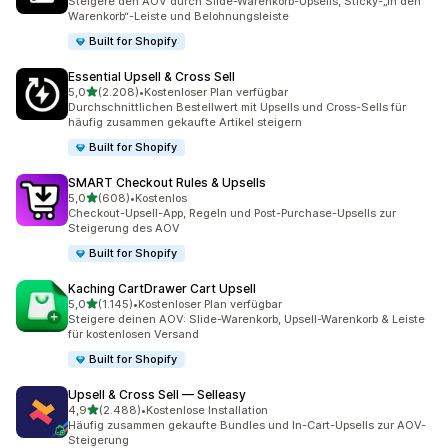
Steigere den AOV durch Slide-Warenkorb-Upsells, Sticky-„In den
Warenkorb“-Leiste und Belohnungsleiste
Built for Shopify
Essential Upsell & Cross Sell
von 5 Sternen
5,0
(2.208)
•
Kostenloser Plan verfügbar
2208 Rezensionen insgesamt
Durchschnittlichen Bestellwert mit Upsells und Cross-Sells für
häufig zusammen gekaufte Artikel steigern
Built for Shopify
SMART Checkout Rules & Upsells
von 5 Sternen
5,0
(608)
•
Kostenlos
608 Rezensionen insgesamt
Checkout-Upsell-App, Regeln und Post-Purchase-Upsells zur
Steigerung des AOV
Built for Shopify
Kaching CartDrawer Cart Upsell
von 5 Sternen
5,0
(1.145)
•
Kostenloser Plan verfügbar
1145 Rezensionen insgesamt
Steigere deinen AOV: Slide-Warenkorb, Upsell-Warenkorb & Leiste
für kostenlosen Versand
Built for Shopify
Upsell & Cross Sell — Selleasy
von 5 Sternen
4,9
(2.488)
•
Kostenlose Installation
2488 Rezensionen insgesamt
Häufig zusammen gekaufte Bundles und In-Cart-Upsells zur AOV-
Steigerung