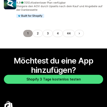
von 5 Sternen
4,9
(135)
•
Kostenloser Plan verfügbar
135 Rezensionen insgesamt
Steigere den AOV durch Upsells nach dem Kauf und Angebote auf
der Dankesseite
Built for Shopify
1
2
3
4
44
Möchtest du eine App
hinzufügen?
Shopify 3 Tage kostenlos testen