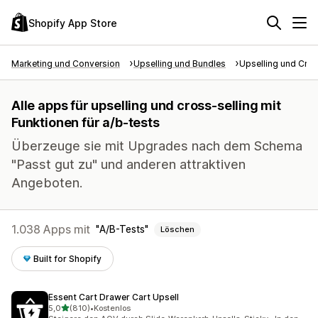
Shopify App Store
Marketing und Conversion
Upselling und Bundles
Upselling und Cros
Alle apps für upselling und cross-selling mit
Funktionen für a/b-tests
Überzeuge sie mit Upgrades nach dem Schema
"Passt gut zu" und anderen attraktiven
Angeboten.
1.038 Apps mit
A/B-Tests
Löschen
Built for Shopify
Essent Cart Drawer Cart Upsell
von 5 Sternen
5,0
(810)
•
Kostenlos
810 Rezensionen insgesamt