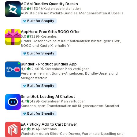
AOV.ai Bundles Quantity Breaks
von 5 Sternen
5,0
(1.504)
•
Kostenlose Installation
1504 Rezensionen insgesamt
AOV steigern mit Produkt-Bundles, Mengenrabatten & Upsells
Built for Shopify
AppHero: Free Gifts BOGO Offer
von 5 Sternen
5,0
(329)
•
Kostenlos
329 Rezensionen insgesamt
Gratis-Geschenke beim Kauf automatisch hinzufügen: GWP,
BOGO und Kaufe X, erhalte Y
Built for Shopify
Bundler ‑ Product Bundles App
von 5 Sternen
4,9
(2.499)
•
Kostenloser Plan verfügbar
2499 Rezensionen insgesamt
Verdiene mehr mit Bundle-Angeboten, Bundle-Upsells und
Mengenstaffeln
Built for Shopify
SmartBot: Leading AI Chatbot
von 5 Sternen
4,7
(429)
•
Kostenloser Plan verfügbar
429 Rezensionen insgesamt
Kundensupport-Transformation mit KI-gesteuertem Smartbot
Built for Shopify
EA • Sticky Add to Cart Drawer
von 5 Sternen
4,8
(194)
•
Kostenlos
194 Rezensionen insgesamt
Wachstum durch Slide-Cart-Drawer, Warenkorb-Upselling und