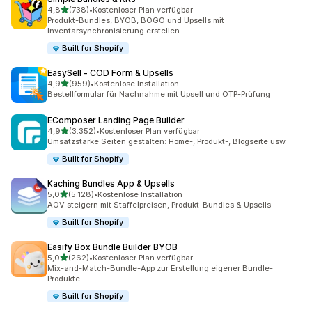
von 5 Sternen
4,8
(738)
•
Kostenloser Plan verfügbar
738 Rezensionen insgesamt
Produkt-Bundles, BYOB, BOGO und Upsells mit
Inventarsynchronisierung erstellen
Built for Shopify
EasySell ‑ COD Form & Upsells
von 5 Sternen
4,9
(959)
•
Kostenlose Installation
959 Rezensionen insgesamt
Bestellformular für Nachnahme mit Upsell und OTP-Prüfung
EComposer Landing Page Builder
von 5 Sternen
4,9
(3.352)
•
Kostenloser Plan verfügbar
3352 Rezensionen insgesamt
Umsatzstarke Seiten gestalten: Home-, Produkt-, Blogseite usw.
Built for Shopify
Kaching Bundles App & Upsells
von 5 Sternen
5,0
(5.128)
•
Kostenlose Installation
5128 Rezensionen insgesamt
AOV steigern mit Staffelpreisen, Produkt-Bundles & Upsells
Built for Shopify
Easify Box Bundle Builder BYOB
von 5 Sternen
5,0
(262)
•
Kostenloser Plan verfügbar
262 Rezensionen insgesamt
Mix-and-Match-Bundle-App zur Erstellung eigener Bundle-
Produkte
Built for Shopify