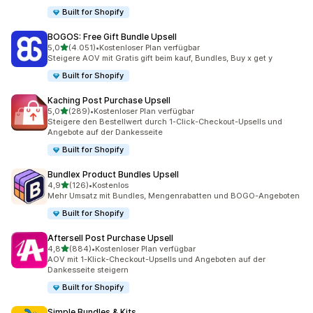
Built for Shopify
BOGOS: Free Gift Bundle Upsell
von 5 Sternen
5,0
(4.051)
•
Kostenloser Plan verfügbar
4051 Rezensionen insgesamt
Steigere AOV mit Gratis gift beim kauf, Bundles, Buy x get y
Built for Shopify
Kaching Post Purchase Upsell
von 5 Sternen
5,0
(289)
•
Kostenloser Plan verfügbar
289 Rezensionen insgesamt
Steigere den Bestellwert durch 1-Click-Checkout-Upsells und
Angebote auf der Dankesseite
Built for Shopify
Bundlex Product Bundles Upsell
von 5 Sternen
4,9
(126)
•
Kostenlos
126 Rezensionen insgesamt
Mehr Umsatz mit Bundles, Mengenrabatten und BOGO-Angeboten
Built for Shopify
Aftersell Post Purchase Upsell
von 5 Sternen
4,8
(884)
•
Kostenloser Plan verfügbar
884 Rezensionen insgesamt
AOV mit 1-Klick-Checkout-Upsells und Angeboten auf der
Dankesseite steigern
Built for Shopify
Simple Bundles & Kits