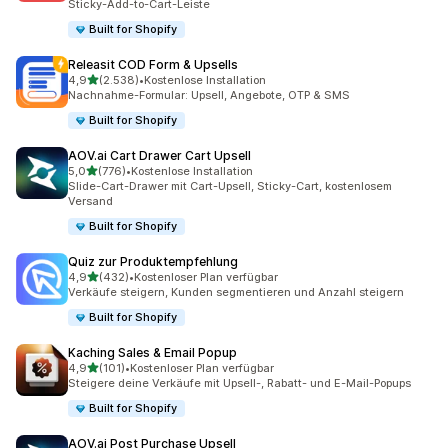
Sticky-Add-to-Cart-Leiste
Built for Shopify
Releasit COD Form & Upsells
von 5 Sternen
4,9
(2.538)
•
Kostenlose Installation
2538 Rezensionen insgesamt
Nachnahme-Formular: Upsell, Angebote, OTP & SMS
Built for Shopify
AOV.ai Cart Drawer Cart Upsell
von 5 Sternen
5,0
(776)
•
Kostenlose Installation
776 Rezensionen insgesamt
Slide-Cart-Drawer mit Cart-Upsell, Sticky-Cart, kostenlosem
Versand
Built for Shopify
Quiz zur Produktempfehlung
von 5 Sternen
4,9
(432)
•
Kostenloser Plan verfügbar
432 Rezensionen insgesamt
Verkäufe steigern, Kunden segmentieren und Anzahl steigern
Built for Shopify
Kaching Sales & Email Popup
von 5 Sternen
4,9
(101)
•
Kostenloser Plan verfügbar
101 Rezensionen insgesamt
Steigere deine Verkäufe mit Upsell-, Rabatt- und E-Mail-Popups
Built for Shopify
AOV.ai Post Purchase Upsell