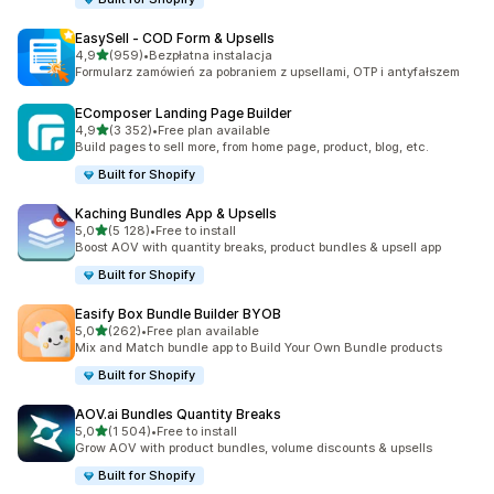
EasySell ‑ COD Form & Upsells
na 5 gwiazdek
4,9
(959)
•
Bezpłatna instalacja
Łączna liczba recenzji: 959
Formularz zamówień za pobraniem z upsellami, OTP i antyfałszem
EComposer Landing Page Builder
na 5 gwiazdek
4,9
(3 352)
•
Free plan available
Łączna liczba recenzji: 3352
Build pages to sell more, from home page, product, blog, etc.
Built for Shopify
Kaching Bundles App & Upsells
na 5 gwiazdek
5,0
(5 128)
•
Free to install
Łączna liczba recenzji: 5128
Boost AOV with quantity breaks, product bundles & upsell app
Built for Shopify
Easify Box Bundle Builder BYOB
na 5 gwiazdek
5,0
(262)
•
Free plan available
Łączna liczba recenzji: 262
Mix and Match bundle app to Build Your Own Bundle products
Built for Shopify
AOV.ai Bundles Quantity Breaks
na 5 gwiazdek
5,0
(1 504)
•
Free to install
Łączna liczba recenzji: 1504
Grow AOV with product bundles, volume discounts & upsells
Built for Shopify