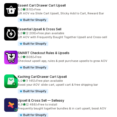
Essent Cart Drawer Cart Upsell
na 5 gwiazdek
5,0
(810)
•
Free
Łączna liczba recenzji: 810
Lift AOV via Slide Cart Upsell, Sticky Add to Cart, Reward Bar
Built for Shopify
Essential Upsell & Cross Sell
na 5 gwiazdek
5,0
(2 208)
•
Free plan available
Łączna liczba recenzji: 2208
Lift AOV with Frequently Bought Together Upsell and Cross-sell
Built for Shopify
SMART Checkout Rules & Upsells
na 5 gwiazdek
5,0
(608)
•
Free
Łączna liczba recenzji: 608
Checkout upsell app, rules & post purchase upsells to grow AOV
Built for Shopify
Kaching CartDrawer Cart Upsell
na 5 gwiazdek
5,0
(1 145)
•
Free plan available
Łączna liczba recenzji: 1145
Boost your AOV: slide cart, upsell cart & free shipping bar
Built for Shopify
Upsell & Cross Sell — Selleasy
na 5 gwiazdek
4,9
(2 488)
•
Free to install
Łączna liczba recenzji: 2488
Frequently bought together bundles & in cart upsell, boost AOV
Built for Shopify