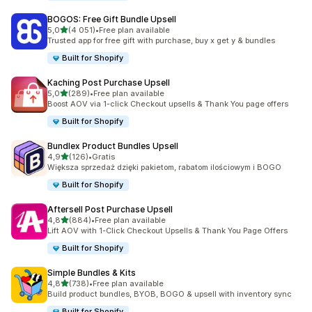
BOGOS: Free Gift Bundle Upsell
na 5 gwiazdek
5,0
(4 051)
•
Free plan available
Łączna liczba recenzji: 4051
Trusted app for free gift with purchase, buy x get y & bundles
Built for Shopify
Kaching Post Purchase Upsell
na 5 gwiazdek
5,0
(289)
•
Free plan available
Łączna liczba recenzji: 289
Boost AOV via 1-click Checkout upsells & Thank You page offers
Built for Shopify
Bundlex Product Bundles Upsell
na 5 gwiazdek
4,9
(126)
•
Gratis
Łączna liczba recenzji: 126
Większa sprzedaż dzięki pakietom, rabatom ilościowym i BOGO
Built for Shopify
Aftersell Post Purchase Upsell
na 5 gwiazdek
4,8
(884)
•
Free plan available
Łączna liczba recenzji: 884
Lift AOV with 1-Click Checkout Upsells & Thank You Page Offers
Built for Shopify
Simple Bundles & Kits
na 5 gwiazdek
4,8
(738)
•
Free plan available
Łączna liczba recenzji: 738
Build product bundles, BYOB, BOGO & upsell with inventory sync
Built for Shopify