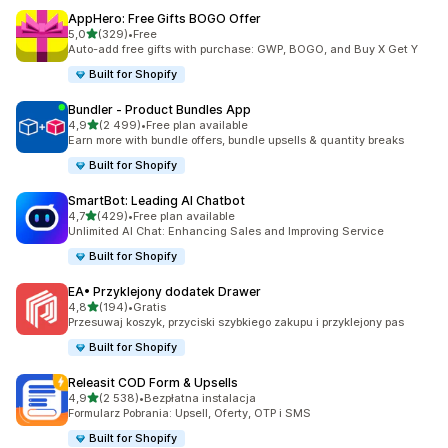
AppHero: Free Gifts BOGO Offer
na 5 gwiazdek
5,0
(329)
•
Free
Łączna liczba recenzji: 329
Auto-add free gifts with purchase: GWP, BOGO, and Buy X Get Y
Built for Shopify
Bundler ‑ Product Bundles App
na 5 gwiazdek
4,9
(2 499)
•
Free plan available
Łączna liczba recenzji: 2499
Earn more with bundle offers, bundle upsells & quantity breaks
Built for Shopify
SmartBot: Leading AI Chatbot
na 5 gwiazdek
4,7
(429)
•
Free plan available
Łączna liczba recenzji: 429
Unlimited AI Chat: Enhancing Sales and Improving Service
Built for Shopify
EA• Przyklejony dodatek Drawer
na 5 gwiazdek
4,8
(194)
•
Gratis
Łączna liczba recenzji: 194
Przesuwaj koszyk, przyciski szybkiego zakupu i przyklejony pas
Built for Shopify
Releasit COD Form & Upsells
na 5 gwiazdek
4,9
(2 538)
•
Bezpłatna instalacja
Łączna liczba recenzji: 2538
Formularz Pobrania: Upsell, Oferty, OTP i SMS
Built for Shopify