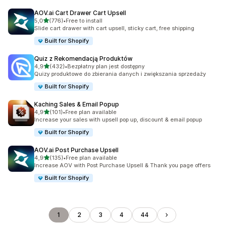
AOV.ai Cart Drawer Cart Upsell
na 5 gwiazdek
5,0
(776)
•
Free to install
Łączna liczba recenzji: 776
Slide cart drawer with cart upsell, sticky cart, free shipping
Built for Shopify
Quiz z Rekomendacją Produktów
na 5 gwiazdek
4,9
(432)
•
Bezpłatny plan jest dostępny
Łączna liczba recenzji: 432
Quizy produktowe do zbierania danych i zwiększania sprzedaży
Built for Shopify
Kaching Sales & Email Popup
na 5 gwiazdek
4,9
(101)
•
Free plan available
Łączna liczba recenzji: 101
Increase your sales with upsell pop up, discount & email popup
Built for Shopify
AOV.ai Post Purchase Upsell
na 5 gwiazdek
4,9
(135)
•
Free plan available
Łączna liczba recenzji: 135
Increase AOV with Post Purchase Upsell & Thank you page offers
Built for Shopify
1
2
3
4
44