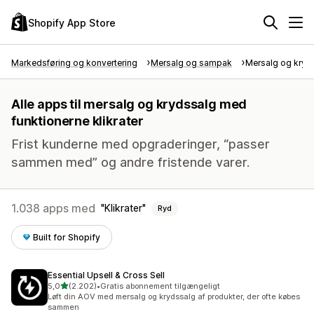
Shopify App Store
Markedsføring og konvertering
Mersalg og sampak
Mersalg og kryd
Alle apps til mersalg og krydssalg med
funktionerne klikrater
Frist kunderne med opgraderinger, “passer
sammen med” og andre fristende varer.
1.038 apps med
Klikrater
Ryd
Built for Shopify
Essential Upsell & Cross Sell
ud af 5 stjerner
5,0
(2.202)
•
Gratis abonnement tilgængeligt
2202 anmeldelser i alt
Løft din AOV med mersalg og krydssalg af produkter, der ofte købes
sammen