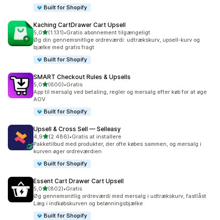
Built for Shopify
Kaching CartDrawer Cart Upsell
ud af 5 stjerner
5,0
(1.131)
•
Gratis abonnement tilgængeligt
1131 anmeldelser i alt
Øg din gennemsnitlige ordreværdi: udtrækskurv, upsell-kurv og
bjælke med gratis fragt
Built for Shopify
SMART Checkout Rules & Upsells
ud af 5 stjerner
5,0
(600)
•
Gratis
600 anmeldelser i alt
App til mersalg ved betaling, regler og mersalg efter køb for at øge
AOV
Built for Shopify
Upsell & Cross Sell — Selleasy
ud af 5 stjerner
4,9
(2.486)
•
Gratis at installere
2486 anmeldelser i alt
Pakketilbud med produkter, der ofte købes sammen, og mersalg i
kurven øger ordreværdien
Built for Shopify
Essent Cart Drawer Cart Upsell
ud af 5 stjerner
5,0
(802)
•
Gratis
802 anmeldelser i alt
Øg gennemsnitlig ordreværdi med mersalg i udtrækskurv, fastlåst
Læg i indkøbskurven og belønningsbjælke
Built for Shopify