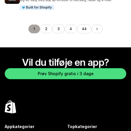
Øg dit salg med pop op-vinduer til mersalg, rabat og e-mail
Built for Shopify
1
2
3
4
44
Vil du tilføje en app?
Prøv Shopify gratis i 3 dage
Appkategorier
Topkategorier