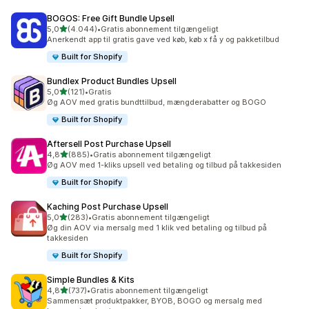
BOGOS: Free Gift Bundle Upsell
ud af 5 stjerner
5,0
(4.044)
•
Gratis abonnement tilgængeligt
4044 anmeldelser i alt
Anerkendt app til gratis gave ved køb, køb x få y og pakketilbud
Built for Shopify
Bundlex Product Bundles Upsell
ud af 5 stjerner
5,0
(121)
•
Gratis
121 anmeldelser i alt
Øg AOV med gratis bundttilbud, mængderabatter og BOGO
Built for Shopify
Aftersell Post Purchase Upsell
ud af 5 stjerner
4,8
(885)
•
Gratis abonnement tilgængeligt
885 anmeldelser i alt
Øg AOV med 1-kliks upsell ved betaling og tilbud på takkesiden
Built for Shopify
Kaching Post Purchase Upsell
ud af 5 stjerner
5,0
(283)
•
Gratis abonnement tilgængeligt
283 anmeldelser i alt
Øg din AOV via mersalg med 1 klik ved betaling og tilbud på
takkesiden
Built for Shopify
Simple Bundles & Kits
ud af 5 stjerner
4,8
(737)
•
Gratis abonnement tilgængeligt
737 anmeldelser i alt
Sammensæt produktpakker, BYOB, BOGO og mersalg med