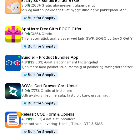
Easify Box Bundle Builder BYOB
ud af 5 stjerner
5,0
(263)
•
Gratis abonnement tilgængeligt
263 anmeldelser i alt
Mix og match-pakkeapp til at bygge dine egne pakkeprodukter
Built for Shopify
AppHero: Free Gifts BOGO Offer
ud af 5 stjerner
5,0
(326)
•
Gratis
326 anmeldelser i alt
Tilføj automatisk gratis gaver ved køb: GWP, BOGO og Buy X Get Y
Built for Shopify
Bundler ‑ Product Bundles App
ud af 5 stjerner
4,9
(2.503)
•
Gratis abonnement tilgængeligt
2503 anmeldelser i alt
Tjen mere med pakketilbud, mersalg af pakker og mængderabatter
Built for Shopify
AOV.ai Cart Drawer Cart Upsell
ud af 5 stjerner
5,0
(775)
•
Gratis at installere
775 anmeldelser i alt
Udtrækskurv med mersalg, fastgjort kurv, gratis fragt
Built for Shopify
Releasit COD Form & Upsells
ud af 5 stjerner
4,9
(2.531)
•
Gratis at installere
2531 anmeldelser i alt
Kontant ved Levering: Upsell, Tilbud, OTP & SMS
Built for Shopify