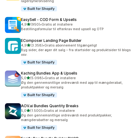
lagersynkronisering
Built for Shopify
EasySell ‑ COD Form & Upsells
ud af 5 stjerner
4,9
(950)
•
Gratis at installere
950 anmeldelser i alt
Bestillingsformular til efterkrav med upsell og OTP
EComposer Landing Page Builder
ud af 5 stjerner
4,9
(3.358)
•
Gratis abonnement tilgængeligt
3358 anmeldelser i alt
Byg sider, der øger dit salg – fra startsider og produktsider til blogs
osv.
Built for Shopify
Kaching Bundles App & Upsells
ud af 5 stjerner
5,0
(5.098)
•
Gratis at installere
5098 anmeldelser i alt
Øg den gennemsnitlige ordreværdi med app til mængderabat,
produktpakker og mersalg
Built for Shopify
AOV.ai Bundles Quantity Breaks
ud af 5 stjerner
5,0
(1.500)
•
Gratis at installere
1500 anmeldelser i alt
Øg den gennemsnitlige ordreværdi med produktpakker,
mængderabatter og mersalg
Built for Shopify