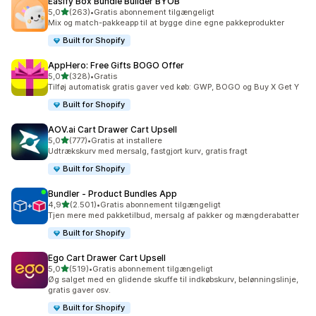
Easify Box Bundle Builder BYOB
ud af 5 stjerner
5,0
(263)
•
Gratis abonnement tilgængeligt
263 anmeldelser i alt
Mix og match-pakkeapp til at bygge dine egne pakkeprodukter
Built for Shopify
AppHero: Free Gifts BOGO Offer
ud af 5 stjerner
5,0
(328)
•
Gratis
328 anmeldelser i alt
Tilføj automatisk gratis gaver ved køb: GWP, BOGO og Buy X Get Y
Built for Shopify
AOV.ai Cart Drawer Cart Upsell
ud af 5 stjerner
5,0
(777)
•
Gratis at installere
777 anmeldelser i alt
Udtrækskurv med mersalg, fastgjort kurv, gratis fragt
Built for Shopify
Bundler ‑ Product Bundles App
ud af 5 stjerner
4,9
(2.501)
•
Gratis abonnement tilgængeligt
2501 anmeldelser i alt
Tjen mere med pakketilbud, mersalg af pakker og mængderabatter
Built for Shopify
Ego Cart Drawer Cart Upsell
ud af 5 stjerner
5,0
(519)
•
Gratis abonnement tilgængeligt
519 anmeldelser i alt
Øg salget med en glidende skuffe til indkøbskurv, belønningslinje,
gratis gaver osv.
Built for Shopify