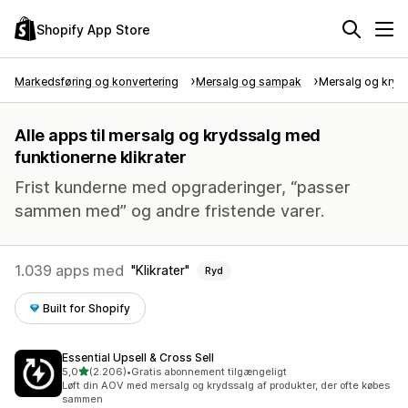
Shopify App Store
Markedsføring og konvertering
Mersalg og sampak
Mersalg og kryd
Alle apps til mersalg og krydssalg med
funktionerne klikrater
Frist kunderne med opgraderinger, “passer
sammen med” og andre fristende varer.
1.039 apps med
Klikrater
Ryd
Built for Shopify
Essential Upsell & Cross Sell
ud af 5 stjerner
5,0
(2.206)
•
Gratis abonnement tilgængeligt
2206 anmeldelser i alt
Løft din AOV med mersalg og krydssalg af produkter, der ofte købes
sammen