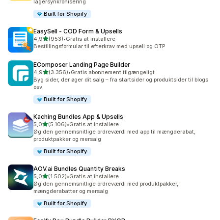
lagersynkronisering
Built for Shopify
EasySell ‑ COD Form & Upsells
ud af 5 stjerner
4,9
(953)
•
Gratis at installere
953 anmeldelser i alt
Bestillingsformular til efterkrav med upsell og OTP
EComposer Landing Page Builder
ud af 5 stjerner
4,9
(3.356)
•
Gratis abonnement tilgængeligt
3356 anmeldelser i alt
Byg sider, der øger dit salg – fra startsider og produktsider til blogs
osv.
Built for Shopify
Kaching Bundles App & Upsells
ud af 5 stjerner
5,0
(5.106)
•
Gratis at installere
5106 anmeldelser i alt
Øg den gennemsnitlige ordreværdi med app til mængderabat,
produktpakker og mersalg
Built for Shopify
AOV.ai Bundles Quantity Breaks
ud af 5 stjerner
5,0
(1.502)
•
Gratis at installere
1502 anmeldelser i alt
Øg den gennemsnitlige ordreværdi med produktpakker,
mængderabatter og mersalg
Built for Shopify