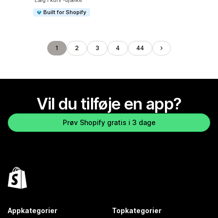
'Læg i kurv'-bjælke
Built for Shopify
1
2
3
4
44
Vil du tilføje en app?
Prøv Shopify gratis i 3 dage
Appkategorier
Topkategorier