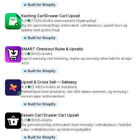
Built for Shopify
Kaching CartDrawer Cart Upsell
ud af 5 stjerner
5,0
(1.135)
•
Gratis abonnement tilgængeligt
1135 anmeldelser i alt
Øg din gennemsnitlige ordreværdi: udtrækskurv, upsell-kurv og
bjælke med gratis fragt
Built for Shopify
SMART Checkout Rules & Upsells
ud af 5 stjerner
5,0
(602)
•
Gratis
602 anmeldelser i alt
App til mersalg ved betaling, regler og mersalg efter køb for at øge
AOV
Built for Shopify
Upsell & Cross Sell — Selleasy
ud af 5 stjerner
4,9
(2.485)
•
Gratis at installere
2485 anmeldelser i alt
Pakketilbud med produkter, der ofte købes sammen, og mersalg i
kurven øger ordreværdien
Built for Shopify
Essent Cart Drawer Cart Upsell
ud af 5 stjerner
5,0
(803)
•
Gratis
803 anmeldelser i alt
Øg gennemsnitlig ordreværdi med mersalg i udtrækskurv, fastlåst
Læg i indkøbskurven og belønningsbjælke
Built for Shopify