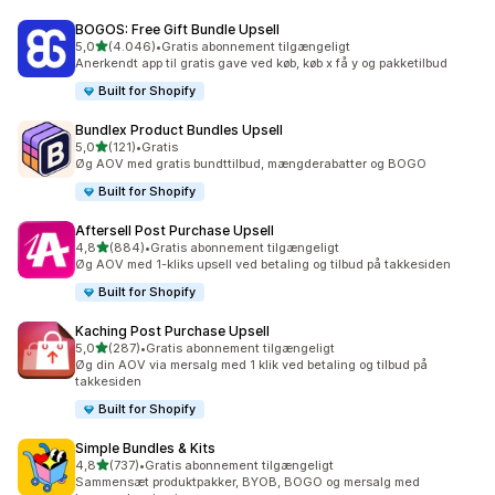
BOGOS: Free Gift Bundle Upsell
ud af 5 stjerner
5,0
(4.046)
•
Gratis abonnement tilgængeligt
4046 anmeldelser i alt
Anerkendt app til gratis gave ved køb, køb x få y og pakketilbud
Built for Shopify
Bundlex Product Bundles Upsell
ud af 5 stjerner
5,0
(121)
•
Gratis
121 anmeldelser i alt
Øg AOV med gratis bundttilbud, mængderabatter og BOGO
Built for Shopify
Aftersell Post Purchase Upsell
ud af 5 stjerner
4,8
(884)
•
Gratis abonnement tilgængeligt
884 anmeldelser i alt
Øg AOV med 1-kliks upsell ved betaling og tilbud på takkesiden
Built for Shopify
Kaching Post Purchase Upsell
ud af 5 stjerner
5,0
(287)
•
Gratis abonnement tilgængeligt
287 anmeldelser i alt
Øg din AOV via mersalg med 1 klik ved betaling og tilbud på
takkesiden
Built for Shopify
Simple Bundles & Kits
ud af 5 stjerner
4,8
(737)
•
Gratis abonnement tilgængeligt
737 anmeldelser i alt
Sammensæt produktpakker, BYOB, BOGO og mersalg med