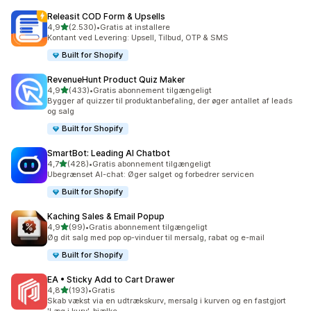
Releasit COD Form & Upsells
ud af 5 stjerner
4,9
(2.530)
•
Gratis at installere
2530 anmeldelser i alt
Kontant ved Levering: Upsell, Tilbud, OTP & SMS
Built for Shopify
RevenueHunt Product Quiz Maker
ud af 5 stjerner
4,9
(433)
•
Gratis abonnement tilgængeligt
433 anmeldelser i alt
Bygger af quizzer til produktanbefaling, der øger antallet af leads
og salg
Built for Shopify
SmartBot: Leading AI Chatbot
ud af 5 stjerner
4,7
(428)
•
Gratis abonnement tilgængeligt
428 anmeldelser i alt
Ubegrænset AI-chat: Øger salget og forbedrer servicen
Built for Shopify
Kaching Sales & Email Popup
ud af 5 stjerner
4,9
(99)
•
Gratis abonnement tilgængeligt
99 anmeldelser i alt
Øg dit salg med pop op-vinduer til mersalg, rabat og e-mail
Built for Shopify
EA • Sticky Add to Cart Drawer
ud af 5 stjerner
4,8
(193)
•
Gratis
193 anmeldelser i alt
Skab vækst via en udtrækskurv, mersalg i kurven og en fastgjort