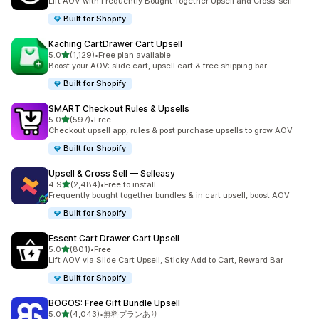
Lift AOV with Frequently Bought Together Upsell and Cross-sell
Built for Shopify
Kaching CartDrawer Cart Upsell
5つ星中
5.0
(1,129)
•
Free plan available
合計レビュー数：1129件
Boost your AOV: slide cart, upsell cart & free shipping bar
Built for Shopify
SMART Checkout Rules & Upsells
5つ星中
5.0
(597)
•
Free
合計レビュー数：597件
Checkout upsell app, rules & post purchase upsells to grow AOV
Built for Shopify
Upsell & Cross Sell — Selleasy
5つ星中
4.9
(2,484)
•
Free to install
合計レビュー数：2484件
Frequently bought together bundles & in cart upsell, boost AOV
Built for Shopify
Essent Cart Drawer Cart Upsell
5つ星中
5.0
(801)
•
Free
合計レビュー数：801件
Lift AOV via Slide Cart Upsell, Sticky Add to Cart, Reward Bar
Built for Shopify
BOGOS: Free Gift Bundle Upsell
5つ星中
5.0
(4,043)
•
無料プランあり
合計レビュー数：4043件