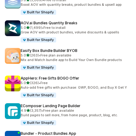
5.0
(5,089)
•
Free to install
合計レビュー数：5089件
Boost AOV with quantity breaks, product bundles & upsell app
Built for Shopify
AOV.ai Bundles Quantity Breaks
5つ星中
5.0
(1,499)
•
Free to install
合計レビュー数：1499件
Grow AOV with product bundles, volume discounts & upsells
Built for Shopify
Easify Box Bundle Builder BYOB
5つ星中
5.0
(263)
•
Free plan available
合計レビュー数：263件
Mix and Match bundle app to Build Your Own Bundle products
Built for Shopify
AppHero: Free Gifts BOGO Offer
5つ星中
5.0
(326)
•
Free
合計レビュー数：326件
Auto-add free gifts with purchase: GWP, BOGO, and Buy X Get Y
Built for Shopify
EComposer Landing Page Builder
5つ星中
4.9
(3,357)
•
Free plan available
合計レビュー数：3357件
Build pages to sell more, from home page, product, blog, etc.
Built for Shopify
Bundler ‑ Product Bundles App