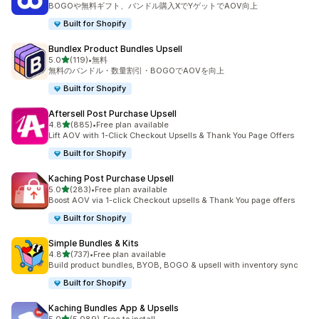
BOGOや無料ギフト、バンドル購入XでYゲットでAOV向上
Built for Shopify
Bundlex Product Bundles Upsell
5つ星中
5.0
(119)
•
無料
合計レビュー数：119件
無料のバンドル・数量割引・BOGOでAOVを向上
Built for Shopify
Aftersell Post Purchase Upsell
5つ星中
4.8
(885)
•
Free plan available
合計レビュー数：885件
Lift AOV with 1-Click Checkout Upsells & Thank You Page Offers
Built for Shopify
Kaching Post Purchase Upsell
5つ星中
5.0
(283)
•
Free plan available
合計レビュー数：283件
Boost AOV via 1-click Checkout upsells & Thank You page offers
Built for Shopify
Simple Bundles & Kits
5つ星中
4.8
(737)
•
Free plan available
合計レビュー数：737件
Build product bundles, BYOB, BOGO & upsell with inventory sync
Built for Shopify
Kaching Bundles App & Upsells
5つ星中