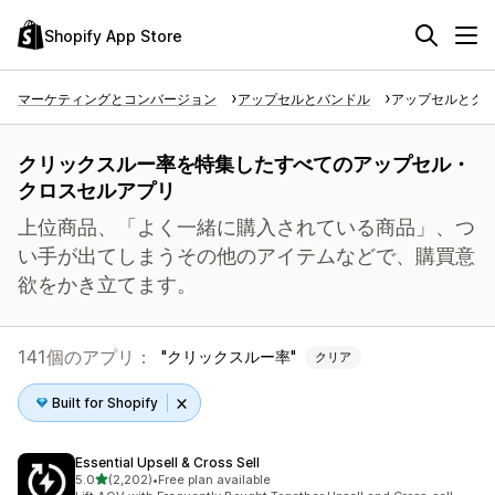
Shopify App Store
マーケティングとコンバージョン
アップセルとバンドル
アップセルとク
クリックスルー率を特集したすべてのアップセル・
クロスセルアプリ
上位商品、「よく一緒に購入されている商品」、つ
い手が出てしまうその他のアイテムなどで、購買意
欲をかき立てます。
141個のアプリ：
クリックスルー率
クリア
Built for Shopify
Essential Upsell & Cross Sell
5つ星中
5.0
(2,202)
•
Free plan available
合計レビュー数：2202件