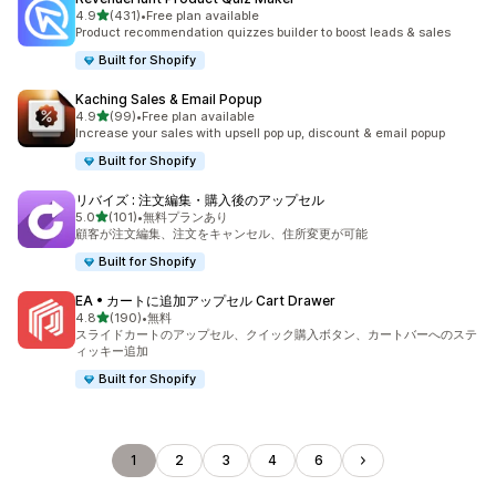
5つ星中
4.9
(431)
•
Free plan available
合計レビュー数：431件
Product recommendation quizzes builder to boost leads & sales
Built for Shopify
Kaching Sales & Email Popup
5つ星中
4.9
(99)
•
Free plan available
合計レビュー数：99件
Increase your sales with upsell pop up, discount & email popup
Built for Shopify
リバイズ : 注文編集・購入後のアップセル
5つ星中
5.0
(101)
•
無料プランあり
合計レビュー数：101件
顧客が注文編集、注文をキャンセル、住所変更が可能
Built for Shopify
EA • カートに追加アップセル Cart Drawer
5つ星中
4.8
(190)
•
無料
合計レビュー数：190件
スライドカートのアップセル、クイック購入ボタン、カートバーへのステ
ィッキー追加
Built for Shopify
1
2
3
4
6