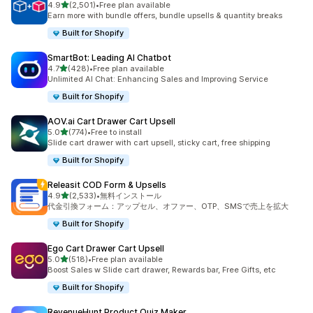
5つ星中
4.9
(2,501)
•
Free plan available
合計レビュー数：2501件
Earn more with bundle offers, bundle upsells & quantity breaks
Built for Shopify
SmartBot: Leading AI Chatbot
5つ星中
4.7
(428)
•
Free plan available
合計レビュー数：428件
Unlimited AI Chat: Enhancing Sales and Improving Service
Built for Shopify
AOV.ai Cart Drawer Cart Upsell
5つ星中
5.0
(774)
•
Free to install
合計レビュー数：774件
Slide cart drawer with cart upsell, sticky cart, free shipping
Built for Shopify
Releasit COD Form & Upsells
5つ星中
4.9
(2,533)
•
無料インストール
合計レビュー数：2533件
代金引換フォーム：アップセル、オファー、OTP、SMSで売上を拡大
Built for Shopify
Ego Cart Drawer Cart Upsell
5つ星中
5.0
(518)
•
Free plan available
合計レビュー数：518件
Boost Sales w Slide cart drawer, Rewards bar, Free Gifts, etc
Built for Shopify
RevenueHunt Product Quiz Maker