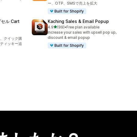
ー、OTP、SMSで売上を拡大
Built for Shopify
セル Cart
Kaching Sales & Email Popup
5つ星中
4.9
(99)
•
Free plan available
合計レビュー数：99件
Increase your sales with upsell pop up,
discount & email popup
、クイック購
ティッキー追
Built for Shopify