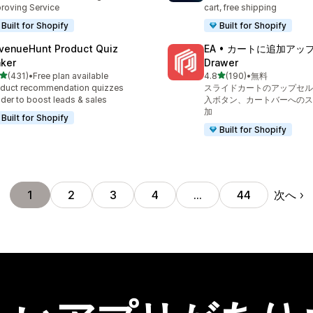
roving Service
cart, free shipping
Built for Shopify
Built for Shopify
venueHunt Product Quiz
EA • カートに追加アップ
ker
Drawer
5つ星中
5つ星中
(431)
•
Free plan available
4.8
(190)
•
無料
計レビュー数：431件
合計レビュー数：190件
duct recommendation quizzes
スライドカートのアップセル
lder to boost leads & sales
入ボタン、カートバーへのス
加
Built for Shopify
Built for Shopify
次へ
1
2
3
4
…
44