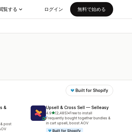
閲覧する
ログイン
無料で始める
Built for Shopify
s &
Upsell & Cross Sell — Selleasy
5つ星中
4.9
(2,485)
•
Free to install
合計レビュー数：2485件
Frequently bought together bundles &
in cart upsell, boost AOV
 & post
 AOV
Built for Shopify