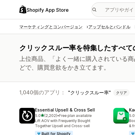
Shopify App Store
マーケティングとコンバージョン
アップセルとバンドル
クリックスルー率を特集したすべて
上位商品、「よく一緒に購入されている商
どで、購買意欲をかき立てます。
1,040個のアプリ：
クリックスルー率
クリア
Essential Upsell & Cross Sell
Ka
5つ星中
5.0
(2,202)
•
Free plan available
5.0
合計レビュー数：2202件
合計
Lift AOV with Frequently Bought
Boo
Together Upsell and Cross-sell
& f
Built for Shopify