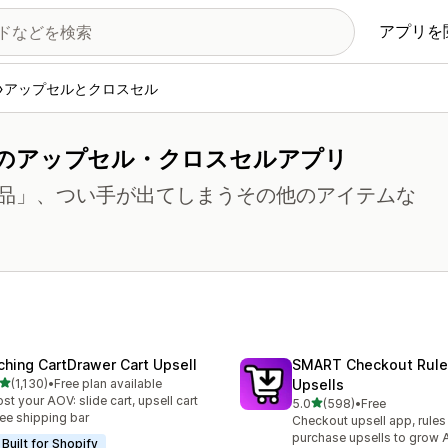
アプリを
アップセルとクロスセル
のアップセル・クロスセルアプリ
品」、つい手が出てしまうその他のアイテムな
ching CartDrawer Cart Upsell
SMART Checkout Rule
5つ星中
(1,130)
•
Free plan available
Upsells
レビュー数：1130件
st your AOV: slide cart, upsell cart
5つ星中
5.0
(598)
•
Free
合計レビュー数：598件
ree shipping bar
Checkout upsell app, rules
purchase upsells to grow
Built for Shopify