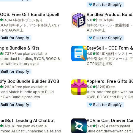
Built for Shopify
GOS: Free Gift Bundle Upsell
Bundlex Product Bund
5つ星中
5つ星中
(4,044)
•
無料プランあり
5.0
(120)
•
無料
計レビュー数：4044件
合計レビュー数：120件
OGOや無料ギフト、バンドル購入XでY
無料のバンドル・数量割引・
ットでAOV向上
AOVを向上
Built for Shopify
Built for Shopify
mple Bundles & Kits
EasySell ‑ COD Form &
5つ星中
5つ星中
(737)
•
Free plan available
4.9
(946)
•
無料インストー
計レビュー数：737件
合計レビュー数：946件
ld product bundles, BYOB, BOGO &
代金引換の注文フォームにア
ell with inventory sync
OTP認証を搭載
Built for Shopify
sify Box Bundle Builder BYOB
AppHero: Free Gifts B
5つ星中
5つ星中
(263)
•
Free plan available
5.0
(326)
•
Free
計レビュー数：263件
合計レビュー数：326件
 and Match bundle app to Build
Auto-add free gifts with p
r Own Bundle products
GWP, BOGO, and Buy X Get
Built for Shopify
Built for Shopify
artBot: Leading AI Chatbot
AOV.ai Cart Drawer Car
5つ星中
5つ星中
(428)
•
Free plan available
5.0
(775)
•
Free to install
計レビュー数：428件
合計レビュー数：775件
imited AI Chat: Enhancing Sales and
Slide cart drawer with cart 