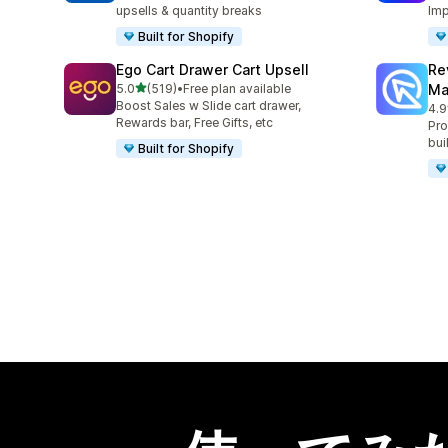
upsells & quantity breaks
Imp
Built for Shopify
Ego Cart Drawer Cart Upsell
Re
5つ星中
5.0
(519)
•
Free plan available
Ma
合計レビュー数：519件
Boost Sales w Slide cart drawer,
4.9
合
Rewards bar, Free Gifts, etc
Pro
bui
Built for Shopify