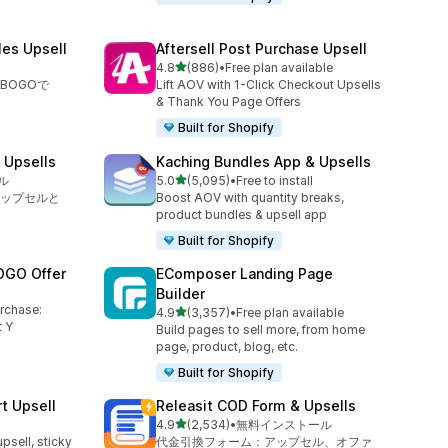
les Upsell
Aftersell Post Purchase Upsell
5つ星中
4.8
(886)
•
Free plan available
合計レビュー数：886件
BOGOで
Lift AOV with 1-Click Checkout Upsells
& Thank You Page Offers
Built for Shopify
 Upsells
Kaching Bundles App & Upsells
5つ星中
ル
5.0
(5,095)
•
Free to install
合計レビュー数：5095件
ップセルと
Boost AOV with quantity breaks,
product bundles & upsell app
Built for Shopify
OGO Offer
EComposer Landing Page
Builder
urchase:
5つ星中
4.9
(3,357)
•
Free plan available
合計レビュー数：3357件
 Y
Build pages to sell more, from home
page, product, blog, etc.
Built for Shopify
t Upsell
Releasit COD Form & Upsells
5つ星中
4.9
(2,534)
•
無料インストール
合計レビュー数：2534件
upsell, sticky
代金引換フォーム：アップセル、オファ