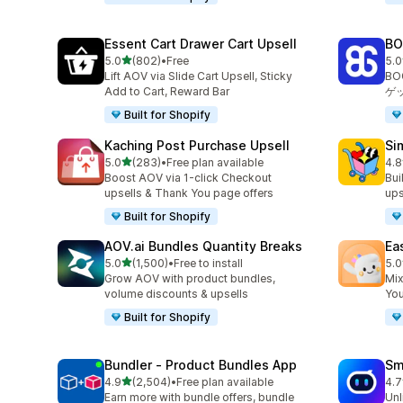
Essent Cart Drawer Cart Upsell
BO
5つ星中
5.0
(802)
•
Free
5.0
合計レビュー数：802件
合
Lift AOV via Slide Cart Upsell, Sticky
B
Add to Cart, Reward Bar
ゲ
Built for Shopify
Kaching Post Purchase Upsell
Si
5つ星中
5.0
(283)
•
Free plan available
4.8
合計レビュー数：283件
合
Boost AOV via 1-click Checkout
Bui
upsells & Thank You page offers
ups
Built for Shopify
AOV.ai Bundles Quantity Breaks
Ea
5つ星中
5.0
(1,500)
•
Free to install
5.0
合計レビュー数：1500件
合
Grow AOV with product bundles,
Mix
volume discounts & upsells
You
Built for Shopify
Bundler ‑ Product Bundles App
Sm
5つ星中
4.9
(2,504)
•
Free plan available
4.7
合計レビュー数：2504件
合
Earn more with bundle offers, bundle
Unl