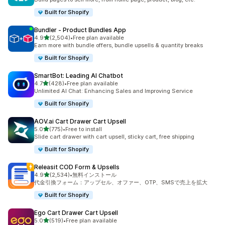
Built for Shopify
Bundler ‑ Product Bundles App
5つ星中
4.9
(2,504)
•
Free plan available
合計レビュー数：2504件
Earn more with bundle offers, bundle upsells & quantity breaks
Built for Shopify
SmartBot: Leading AI Chatbot
5つ星中
4.7
(428)
•
Free plan available
合計レビュー数：428件
Unlimited AI Chat: Enhancing Sales and Improving Service
Built for Shopify
AOV.ai Cart Drawer Cart Upsell
5つ星中
5.0
(775)
•
Free to install
合計レビュー数：775件
Slide cart drawer with cart upsell, sticky cart, free shipping
Built for Shopify
Releasit COD Form & Upsells
5つ星中
4.9
(2,534)
•
無料インストール
合計レビュー数：2534件
代金引換フォーム：アップセル、オファー、OTP、SMSで売上を拡大
Built for Shopify
Ego Cart Drawer Cart Upsell
5つ星中
5.0
(519)
•
Free plan available
合計レビュー数：519件