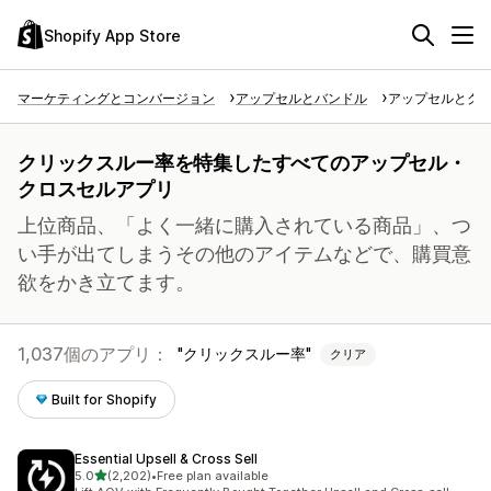
Shopify App Store
マーケティングとコンバージョン
アップセルとバンドル
アップセルとク
クリックスルー率を特集したすべてのアップセル・
クロスセルアプリ
上位商品、「よく一緒に購入されている商品」、つ
い手が出てしまうその他のアイテムなどで、購買意
欲をかき立てます。
1,037個のアプリ：
クリックスルー率
クリア
Built for Shopify
Essential Upsell & Cross Sell
5つ星中
5.0
(2,202)
•
Free plan available
合計レビュー数：2202件