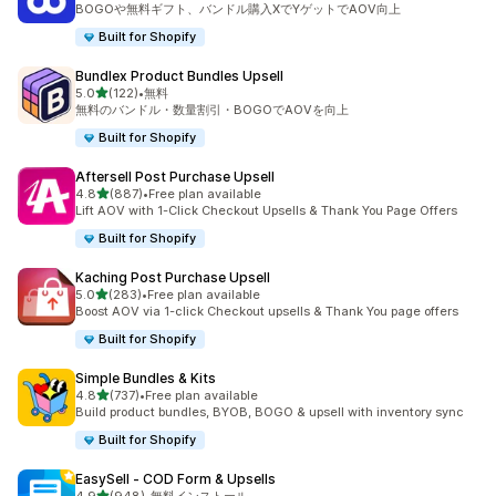
BOGOや無料ギフト、バンドル購入XでYゲットでAOV向上
Built for Shopify
Bundlex Product Bundles Upsell
5つ星中
5.0
(122)
•
無料
合計レビュー数：122件
無料のバンドル・数量割引・BOGOでAOVを向上
Built for Shopify
Aftersell Post Purchase Upsell
5つ星中
4.8
(887)
•
Free plan available
合計レビュー数：887件
Lift AOV with 1-Click Checkout Upsells & Thank You Page Offers
Built for Shopify
Kaching Post Purchase Upsell
5つ星中
5.0
(283)
•
Free plan available
合計レビュー数：283件
Boost AOV via 1-click Checkout upsells & Thank You page offers
Built for Shopify
Simple Bundles & Kits
5つ星中
4.8
(737)
•
Free plan available
合計レビュー数：737件
Build product bundles, BYOB, BOGO & upsell with inventory sync
Built for Shopify
EasySell ‑ COD Form & Upsells
5つ星中