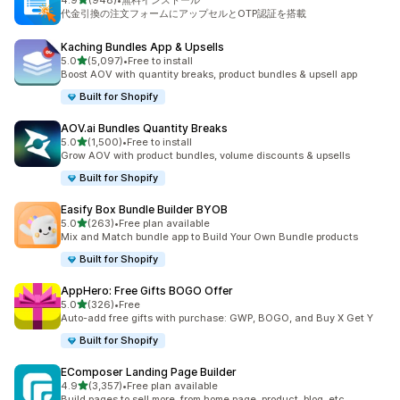
4.9
(948)
•
無料インストール
合計レビュー数：948件
代金引換の注文フォームにアップセルとOTP認証を搭載
Kaching Bundles App & Upsells
5つ星中
5.0
(5,097)
•
Free to install
合計レビュー数：5097件
Boost AOV with quantity breaks, product bundles & upsell app
Built for Shopify
AOV.ai Bundles Quantity Breaks
5つ星中
5.0
(1,500)
•
Free to install
合計レビュー数：1500件
Grow AOV with product bundles, volume discounts & upsells
Built for Shopify
Easify Box Bundle Builder BYOB
5つ星中
5.0
(263)
•
Free plan available
合計レビュー数：263件
Mix and Match bundle app to Build Your Own Bundle products
Built for Shopify
AppHero: Free Gifts BOGO Offer
5つ星中
5.0
(326)
•
Free
合計レビュー数：326件
Auto-add free gifts with purchase: GWP, BOGO, and Buy X Get Y
Built for Shopify
EComposer Landing Page Builder
5つ星中
4.9
(3,357)
•
Free plan available
合計レビュー数：3357件
Build pages to sell more, from home page, product, blog, etc.