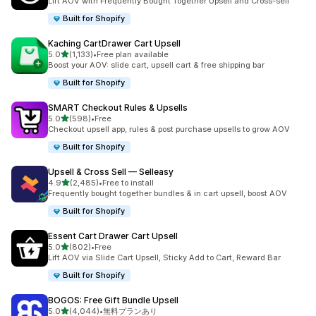
Lift AOV with Frequently Bought Together Upsell and Cross-sell
Built for Shopify
Kaching CartDrawer Cart Upsell
5つ星中
5.0
(1,133)
•
Free plan available
合計レビュー数：1133件
Boost your AOV: slide cart, upsell cart & free shipping bar
Built for Shopify
SMART Checkout Rules & Upsells
5つ星中
5.0
(598)
•
Free
合計レビュー数：598件
Checkout upsell app, rules & post purchase upsells to grow AOV
Built for Shopify
Upsell & Cross Sell — Selleasy
5つ星中
4.9
(2,485)
•
Free to install
合計レビュー数：2485件
Frequently bought together bundles & in cart upsell, boost AOV
Built for Shopify
Essent Cart Drawer Cart Upsell
5つ星中
5.0
(802)
•
Free
合計レビュー数：802件
Lift AOV via Slide Cart Upsell, Sticky Add to Cart, Reward Bar
Built for Shopify
BOGOS: Free Gift Bundle Upsell
5つ星中
5.0
(4,044)
•
無料プランあり
合計レビュー数：4044件