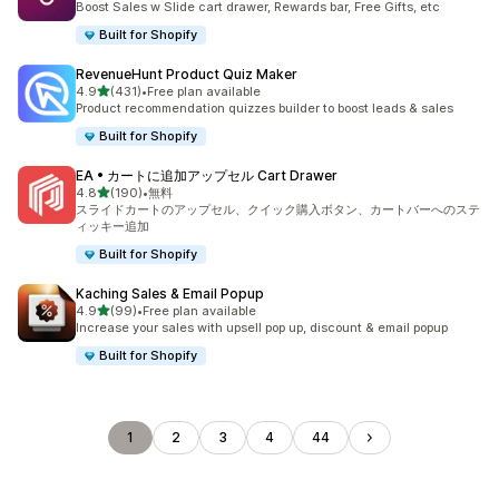
Boost Sales w Slide cart drawer, Rewards bar, Free Gifts, etc
Built for Shopify
RevenueHunt Product Quiz Maker
5つ星中
4.9
(431)
•
Free plan available
合計レビュー数：431件
Product recommendation quizzes builder to boost leads & sales
Built for Shopify
EA • カートに追加アップセル Cart Drawer
5つ星中
4.8
(190)
•
無料
合計レビュー数：190件
スライドカートのアップセル、クイック購入ボタン、カートバーへのステ
ィッキー追加
Built for Shopify
Kaching Sales & Email Popup
5つ星中
4.9
(99)
•
Free plan available
合計レビュー数：99件
Increase your sales with upsell pop up, discount & email popup
Built for Shopify
1
2
3
4
44