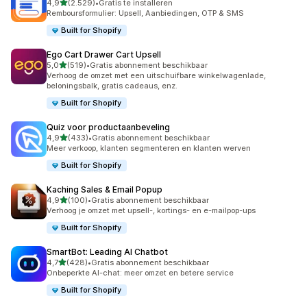
van 5 sterren
4,9
(2.529)
•
Gratis te installeren
2529 recensies in totaal
Remboursformulier: Upsell, Aanbiedingen, OTP & SMS
Built for Shopify
Ego Cart Drawer Cart Upsell
van 5 sterren
5,0
(519)
•
Gratis abonnement beschikbaar
519 recensies in totaal
Verhoog de omzet met een uitschuifbare winkelwagenlade,
beloningsbalk, gratis cadeaus, enz.
Built for Shopify
Quiz voor productaanbeveling
van 5 sterren
4,9
(433)
•
Gratis abonnement beschikbaar
433 recensies in totaal
Meer verkoop, klanten segmenteren en klanten werven
Built for Shopify
Kaching Sales & Email Popup
van 5 sterren
4,9
(100)
•
Gratis abonnement beschikbaar
100 recensies in totaal
Verhoog je omzet met upsell-, kortings- en e-mailpop-ups
Built for Shopify
SmartBot: Leading AI Chatbot
van 5 sterren
4,7
(428)
•
Gratis abonnement beschikbaar
428 recensies in totaal
Onbeperkte AI-chat: meer omzet en betere service
Built for Shopify