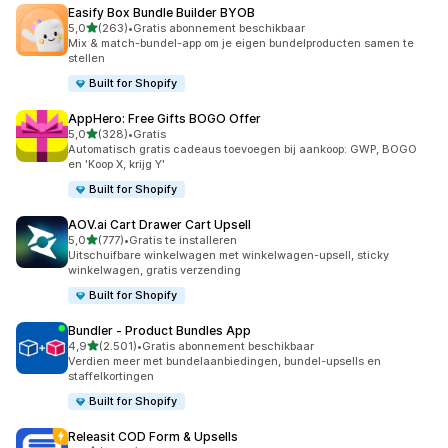
Easify Box Bundle Builder BYOB
van 5 sterren
5,0
(263)
•
Gratis abonnement beschikbaar
263 recensies in totaal
Mix & match-bundel-app om je eigen bundelproducten samen te
stellen
Built for Shopify
AppHero: Free Gifts BOGO Offer
van 5 sterren
5,0
(328)
•
Gratis
328 recensies in totaal
Automatisch gratis cadeaus toevoegen bij aankoop: GWP, BOGO
en 'Koop X, krijg Y'
Built for Shopify
AOV.ai Cart Drawer Cart Upsell
van 5 sterren
5,0
(777)
•
Gratis te installeren
777 recensies in totaal
Uitschuifbare winkelwagen met winkelwagen-upsell, sticky
winkelwagen, gratis verzending
Built for Shopify
Bundler ‑ Product Bundles App
van 5 sterren
4,9
(2.501)
•
Gratis abonnement beschikbaar
2501 recensies in totaal
Verdien meer met bundelaanbiedingen, bundel-upsells en
staffelkortingen
Built for Shopify
Releasit COD Form & Upsells