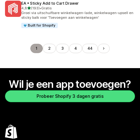
EA • Sticky Add to Cart Drawer
van 5 sterren
4,8
(193)
•
Gratis
193 recensies in totaal
Groei via uitschuifbare winkelwagen-lade, winkelwagen-upsell en
sticky balk voor 'Toevoegen aan winkelwagen'
Built for Shopify
1
2
3
4
44
Wil je een app toevoegen?
Probeer Shopify 3 dagen gratis