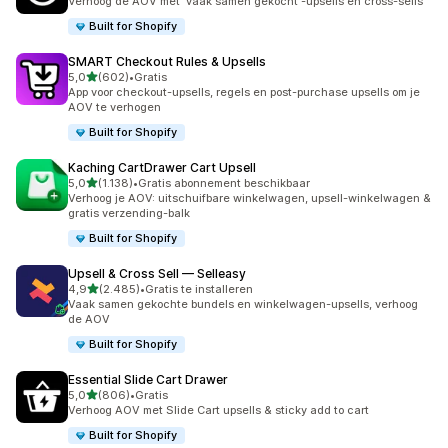
Verhoog de AOV met 'vaak samen gekocht'-upsells en cross-sells
Built for Shopify
SMART Checkout Rules & Upsells
van 5 sterren
5,0
(602)
•
Gratis
602 recensies in totaal
App voor checkout-upsells, regels en post-purchase upsells om je
AOV te verhogen
Built for Shopify
Kaching CartDrawer Cart Upsell
van 5 sterren
5,0
(1.138)
•
Gratis abonnement beschikbaar
1138 recensies in totaal
Verhoog je AOV: uitschuifbare winkelwagen, upsell-winkelwagen &
gratis verzending-balk
Built for Shopify
Upsell & Cross Sell — Selleasy
van 5 sterren
4,9
(2.485)
•
Gratis te installeren
2485 recensies in totaal
Vaak samen gekochte bundels en winkelwagen-upsells, verhoog
de AOV
Built for Shopify
Essential Slide Cart Drawer
van 5 sterren
5,0
(806)
•
Gratis
806 recensies in totaal
Verhoog AOV met Slide Cart upsells & sticky add to cart
Built for Shopify