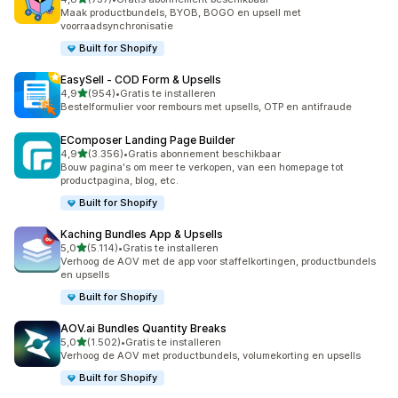
737 recensies in totaal
Maak productbundels, BYOB, BOGO en upsell met
voorraadsynchronisatie
Built for Shopify
EasySell ‑ COD Form & Upsells
van 5 sterren
4,9
(954)
•
Gratis te installeren
954 recensies in totaal
Bestelformulier voor rembours met upsells, OTP en antifraude
EComposer Landing Page Builder
van 5 sterren
4,9
(3.356)
•
Gratis abonnement beschikbaar
3356 recensies in totaal
Bouw pagina's om meer te verkopen, van een homepage tot
productpagina, blog, etc.
Built for Shopify
Kaching Bundles App & Upsells
van 5 sterren
5,0
(5.114)
•
Gratis te installeren
5114 recensies in totaal
Verhoog de AOV met de app voor staffelkortingen, productbundels
en upsells
Built for Shopify
AOV.ai Bundles Quantity Breaks
van 5 sterren
5,0
(1.502)
•
Gratis te installeren
1502 recensies in totaal
Verhoog de AOV met productbundels, volumekorting en upsells
Built for Shopify