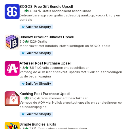
BOGOS: Free Gift Bundle Upsell
van 5 sterren
5,0
(4.047)
•
Gratis abonnement beschikbaar
4047 recensies in totaal
Betrouwbare app voor gratis cadeau bij aankoop, koop x krijg y en
bundels
Built for Shopify
Bundlex Product Bundles Upsell
van 5 sterren
5,0
(122)
•
Gratis
122 recensies in totaal
Meer omzet met bundels, staffelkortingen en BOGO-deals
Built for Shopify
Aftersell Post Purchase Upsell
van 5 sterren
4,8
(884)
•
Gratis abonnement beschikbaar
884 recensies in totaal
Verhoog de AOV met checkout-upsells met 1 klik en aanbiedingen
op de bedankpagina
Built for Shopify
Kaching Post Purchase Upsell
van 5 sterren
5,0
(287)
•
Gratis abonnement beschikbaar
287 recensies in totaal
Verhoog de AOV via 1-click checkout-upsells en aanbiedingen op
de bedankpagina
Built for Shopify
Simple Bundles & Kits
van 5 sterren
4,8
(737)
•
Gratis abonnement beschikbaar