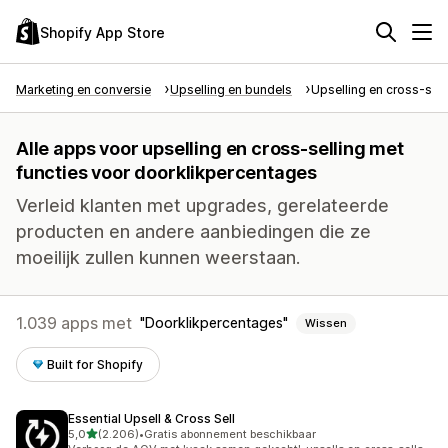
Shopify App Store
Marketing en conversie
Upselling en bundels
Upselling en cross-sell
Alle apps voor upselling en cross-selling met
functies voor doorklikpercentages
Verleid klanten met upgrades, gerelateerde
producten en andere aanbiedingen die ze
moeilijk zullen kunnen weerstaan.
1.039 apps met
Doorklikpercentages
Wissen
Built for Shopify
Essential Upsell & Cross Sell
van 5 sterren
5,0
(2.206)
•
Gratis abonnement beschikbaar
2206 recensies in totaal