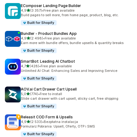
EComposer Landing Page Builder
na 5 gwiazdek
4,9
(3 357)
•
Free plan available
Łączna liczba recenzji: 3357
Build pages to sell more, from home page, product, blog, etc.
Built for Shopify
Bundler ‑ Product Bundles App
na 5 gwiazdek
4,9
(2 498)
•
Free plan available
Łączna liczba recenzji: 2498
Earn more with bundle offers, bundle upsells & quantity breaks
Built for Shopify
SmartBot: Leading AI Chatbot
na 5 gwiazdek
4,7
(428)
•
Free plan available
Łączna liczba recenzji: 428
Unlimited AI Chat: Enhancing Sales and Improving Service
Built for Shopify
AOV.ai Cart Drawer Cart Upsell
na 5 gwiazdek
5,0
(774)
•
Free to install
Łączna liczba recenzji: 774
Slide cart drawer with cart upsell, sticky cart, free shipping
Built for Shopify
Releasit COD Form & Upsells
na 5 gwiazdek
4,9
(2 533)
•
Bezpłatna instalacja
Łączna liczba recenzji: 2533
Formularz Pobrania: Upsell, Oferty, OTP i SMS
Built for Shopify