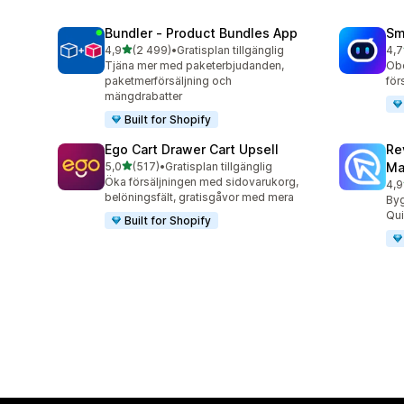
Bundler ‑ Product Bundles App
Sm
av 5 stjärnor
4,9
(2 499)
•
Gratisplan tillgänglig
4,7
2499 recensioner totalt
428
Tjäna mer med paketerbjudanden,
Obe
paketmerförsäljning och
för
mängdrabatter
Built for Shopify
Ego Cart Drawer Cart Upsell
Re
av 5 stjärnor
5,0
(517)
•
Gratisplan tillgänglig
Ma
517 recensioner totalt
Öka försäljningen med sidovarukorg,
4,9
431
belöningsfält, gratisgåvor med mera
By
Qui
Built for Shopify