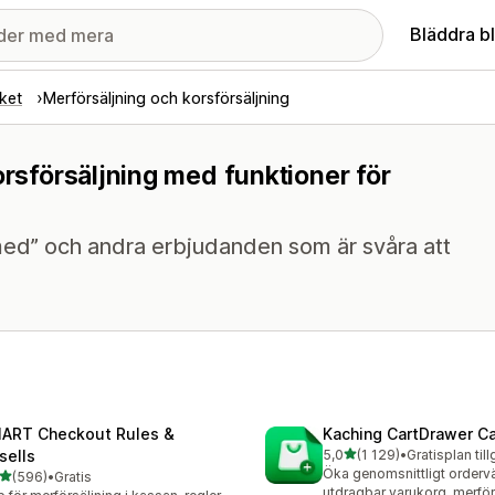
Bläddra b
ket
Merförsäljning och korsförsäljning
orsförsäljning med funktioner för
ed” och andra erbjudanden som är svåra att
ART Checkout Rules &
Kaching CartDrawer Ca
av 5 stjärnor
sells
5,0
(1 129)
•
Gratisplan til
1129 recensioner totalt
Öka genomsnittligt orderv
av 5 stjärnor
(596)
•
Gratis
 recensioner totalt
utdragbar varukorg, merför