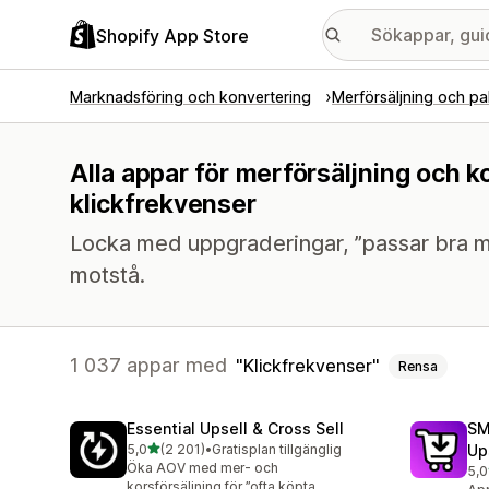
Shopify App Store
Marknadsföring och konvertering
Merförsäljning och pa
Alla appar för merförsäljning och k
klickfrekvenser
Locka med uppgraderingar, ”passar bra m
motstå.
1 037 appar med
Klickfrekvenser
Rensa
Essential Upsell & Cross Sell
SM
av 5 stjärnor
5,0
(2 201)
•
Gratisplan tillgänglig
Up
2201 recensioner totalt
Öka AOV med mer- och
5,0
596
korsförsäljning för ”ofta köpta