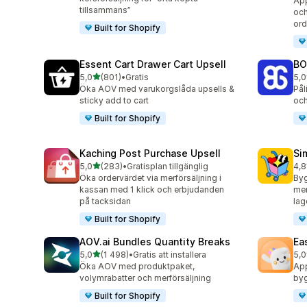
App
tillsammans”
och
ord
Built for Shopify
Essent Cart Drawer Cart Upsell
BO
av 5 stjärnor
5,0
(801)
•
Gratis
5,0
801 recensioner totalt
404
Öka AOV med varukorgslåda upsells &
Pål
sticky add to cart
och
Built for Shopify
Kaching Post Purchase Upsell
Si
av 5 stjärnor
5,0
(283)
•
Gratisplan tillgänglig
4,8
283 recensioner totalt
737
Öka ordervärdet via merförsäljning i
By
kassan med 1 klick och erbjudanden
mer
på tacksidan
lag
Built for Shopify
AOV.ai Bundles Quantity Breaks
Ea
av 5 stjärnor
5,0
(1 498)
•
Gratis att installera
5,0
1498 recensioner totalt
263
Öka AOV med produktpaket,
App
volymrabatter och merförsäljning
byg
Built for Shopify