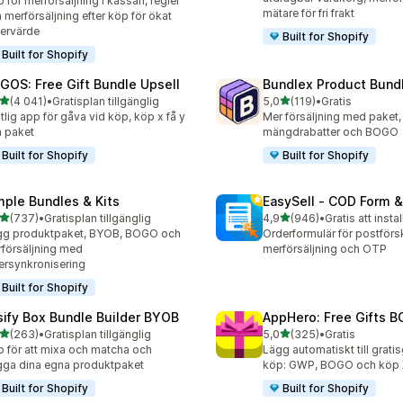
 för merförsäljning i kassan, regler
mätare för fri frakt
 merförsäljning efter köp för ökat
ervärde
Built for Shopify
Built for Shopify
GOS: Free Gift Bundle Upsell
Bundlex Product Bund
av 5 stjärnor
av 5 stjärnor
(4 041)
•
Gratisplan tillgänglig
5,0
(119)
•
Gratis
1 recensioner totalt
119 recensioner totalt
itlig app för gåva vid köp, köp x få y
Mer försäljning med paket,
 paket
mängdrabatter och BOGO
Built for Shopify
Built for Shopify
mple Bundles & Kits
EasySell ‑ COD Form &
av 5 stjärnor
av 5 stjärnor
(737)
•
Gratisplan tillgänglig
4,9
(946)
•
Gratis att instal
 recensioner totalt
946 recensioner totalt
gg produktpaket, BYOB, BOGO och
Orderformulär för postför
försäljning med
merförsäljning och OTP
ersynkronisering
Built for Shopify
sify Box Bundle Builder BYOB
AppHero: Free Gifts B
av 5 stjärnor
av 5 stjärnor
(263)
•
Gratisplan tillgänglig
5,0
(325)
•
Gratis
 recensioner totalt
325 recensioner totalt
 för att mixa och matcha och
Lägg automatiskt till grati
ga dina egna produktpaket
köp: GWP, BOGO och köp X
Built for Shopify
Built for Shopify