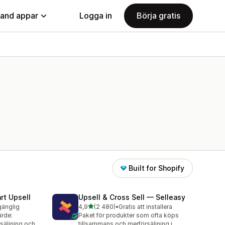
land appar
Logga in
Börja gratis
Built for Shopify
rt Upsell
Upsell & Cross Sell — Selleasy
av 5 stjärnor
lgänglig
4,9
(2 480)
•
Gratis att installera
2480 recensioner totalt
ärde:
Paket för produkter som ofta köps
säljning och
tillsammans och merförsäljning i