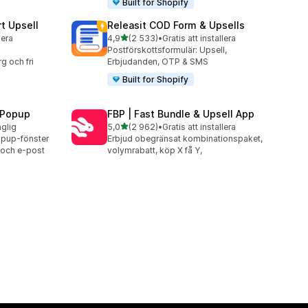
Built for Shopify
t Upsell
Releasit COD Form & Upsells
av 5 stjärnor
lera
4,9
(2 533)
•
Gratis att installera
2533 recensioner totalt
Postförskottsformulär: Upsell,
g och fri
Erbjudanden, OTP & SMS
Built for Shopify
 Popup
FBP | Fast Bundle & Upsell App
av 5 stjärnor
nglig
5,0
(2 962)
•
Gratis att installera
2962 recensioner totalt
opup-fönster
Erbjud obegränsat kombinationspaket,
r och e-post
volymrabatt, köp X få Y,