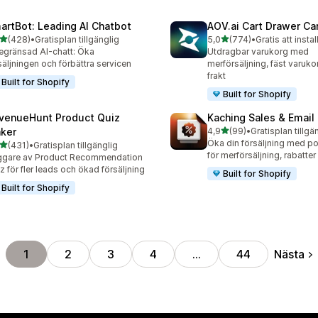
artBot: Leading AI Chatbot
AOV.ai Cart Drawer Car
av 5 stjärnor
av 5 stjärnor
(428)
•
Gratisplan tillgänglig
5,0
(774)
•
Gratis att instal
 recensioner totalt
774 recensioner totalt
gränsad AI-chatt: Öka
Utdragbar varukorg med
säljningen och förbättra servicen
merförsäljning, fäst varukor
frakt
Built for Shopify
Built for Shopify
venueHunt Product Quiz
Kaching Sales & Email
av 5 stjärnor
ker
4,9
(99)
•
Gratisplan tillgä
99 recensioner totalt
Öka din försäljning med p
av 5 stjärnor
(431)
•
Gratisplan tillgänglig
 recensioner totalt
för merförsäljning, rabatte
ggare av Product Recommendation
z för fler leads och ökad försäljning
Built for Shopify
Built for Shopify
Nästa
1
2
3
4
…
44