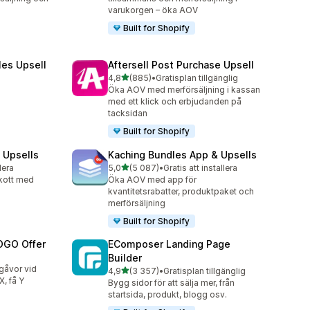
varukorgen – öka AOV
Built for Shopify
les Upsell
Aftersell Post Purchase Upsell
av 5 stjärnor
4,8
(885)
•
Gratisplan tillgänglig
885 recensioner totalt
Öka AOV med merförsäljning i kassan
med ett klick och erbjudanden på
tacksidan
Built for Shopify
 Upsells
Kaching Bundles App & Upsells
av 5 stjärnor
lera
5,0
(5 087)
•
Gratis att installera
5087 recensioner totalt
skott med
Öka AOV med app för
kvantitetsrabatter, produktpaket och
merförsäljning
Built for Shopify
OGO Offer
EComposer Landing Page
Builder
sgåvor vid
av 5 stjärnor
4,9
(3 357)
•
Gratisplan tillgänglig
3357 recensioner totalt
, få Y
Bygg sidor för att sälja mer, från
startsida, produkt, blogg osv.