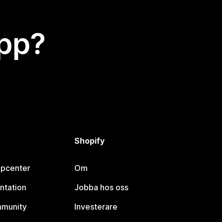
app?
Shopify
lpcenter
Om
ntation
Jobba hos oss
mmunity
Investerare