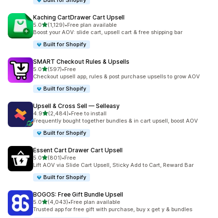
Built for Shopify
Kaching CartDrawer Cart Upsell
เต็ม 5 ดาว
5.0
(1,129)
•
Free plan available
ทั้งหมด 1129 รีวิว
Boost your AOV: slide cart, upsell cart & free shipping bar
Built for Shopify
SMART Checkout Rules & Upsells
เต็ม 5 ดาว
5.0
(597)
•
Free
ทั้งหมด 597 รีวิว
Checkout upsell app, rules & post purchase upsells to grow AOV
Built for Shopify
Upsell & Cross Sell — Selleasy
เต็ม 5 ดาว
4.9
(2,484)
•
Free to install
ทั้งหมด 2484 รีวิว
Frequently bought together bundles & in cart upsell, boost AOV
Built for Shopify
Essent Cart Drawer Cart Upsell
เต็ม 5 ดาว
5.0
(801)
•
Free
ทั้งหมด 801 รีวิว
Lift AOV via Slide Cart Upsell, Sticky Add to Cart, Reward Bar
Built for Shopify
BOGOS: Free Gift Bundle Upsell
เต็ม 5 ดาว
5.0
(4,043)
•
Free plan available
ทั้งหมด 4043 รีวิว
Trusted app for free gift with purchase, buy x get y & bundles