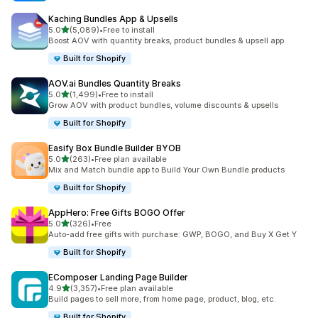
Kaching Bundles App & Upsells
เต็ม 5 ดาว
5.0
(5,089)
•
Free to install
ทั้งหมด 5089 รีวิว
Boost AOV with quantity breaks, product bundles & upsell app
Built for Shopify
AOV.ai Bundles Quantity Breaks
เต็ม 5 ดาว
5.0
(1,499)
•
Free to install
ทั้งหมด 1499 รีวิว
Grow AOV with product bundles, volume discounts & upsells
Built for Shopify
Easify Box Bundle Builder BYOB
เต็ม 5 ดาว
5.0
(263)
•
Free plan available
ทั้งหมด 263 รีวิว
Mix and Match bundle app to Build Your Own Bundle products
Built for Shopify
AppHero: Free Gifts BOGO Offer
เต็ม 5 ดาว
5.0
(326)
•
Free
ทั้งหมด 326 รีวิว
Auto-add free gifts with purchase: GWP, BOGO, and Buy X Get Y
Built for Shopify
EComposer Landing Page Builder
เต็ม 5 ดาว
4.9
(3,357)
•
Free plan available
ทั้งหมด 3357 รีวิว
Build pages to sell more, from home page, product, blog, etc.
Built for Shopify