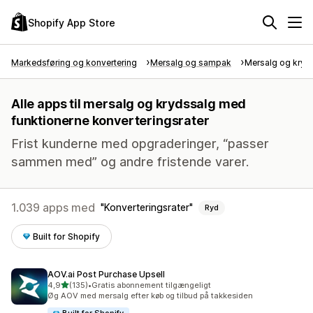
Shopify App Store
Markedsføring og konvertering
Mersalg og sampak
Mersalg og kryd
Alle apps til mersalg og krydssalg med
funktionerne konverteringsrater
Frist kunderne med opgraderinger, “passer
sammen med” og andre fristende varer.
1.039 apps med
Konverteringsrater
Ryd
Built for Shopify
AOV.ai Post Purchase Upsell
ud af 5 stjerner
4,9
(135)
•
Gratis abonnement tilgængeligt
135 anmeldelser i alt
Øg AOV med mersalg efter køb og tilbud på takkesiden