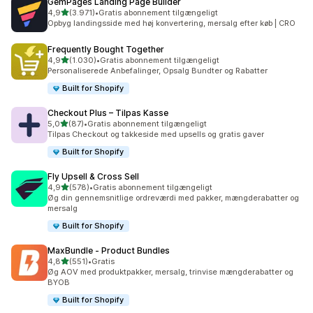
GemPages Landing Page Builder
ud af 5 stjerner
4,9
(3.971)
•
Gratis abonnement tilgængeligt
3971 anmeldelser i alt
Opbyg landingsside med høj konvertering, mersalg efter køb | CRO
Frequently Bought Together
ud af 5 stjerner
4,9
(1.030)
•
Gratis abonnement tilgængeligt
1030 anmeldelser i alt
Personaliserede Anbefalinger, Opsalg Bundter og Rabatter
Built for Shopify
Checkout Plus – Tilpas Kasse
ud af 5 stjerner
5,0
(87)
•
Gratis abonnement tilgængeligt
87 anmeldelser i alt
Tilpas Checkout og takkeside med upsells og gratis gaver
Built for Shopify
Fly Upsell & Cross Sell
ud af 5 stjerner
4,9
(578)
•
Gratis abonnement tilgængeligt
578 anmeldelser i alt
Øg din gennemsnitlige ordreværdi med pakker, mængderabatter og
mersalg
Built for Shopify
MaxBundle ‑ Product Bundles
ud af 5 stjerner
4,8
(551)
•
Gratis
551 anmeldelser i alt
Øg AOV med produktpakker, mersalg, trinvise mængderabatter og
BYOB
Built for Shopify