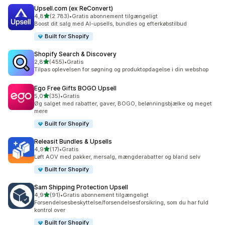
Upsell.com (ex ReConvert)
ud af 5 stjerner
4,8
(2.783)
•
Gratis abonnement tilgængeligt
2783 anmeldelser i alt
Boost dit salg med AI-upsells, bundles og efterkøbstilbud
Built for Shopify
Shopify Search & Discovery
ud af 5 stjerner
2,8
(455)
•
Gratis
455 anmeldelser i alt
Tilpas oplevelsen for søgning og produktopdagelse i din webshop
Ego Free Gifts BOGO Upsell
ud af 5 stjerner
5,0
(35)
•
Gratis
35 anmeldelser i alt
Øg salget med rabatter, gaver, BOGO, belønningsbjælke og meget
mere
Built for Shopify
Releasit Bundles & Upsells
ud af 5 stjerner
4,9
(17)
•
Gratis
17 anmeldelser i alt
Løft AOV med pakker, mersalg, mængderabatter og bland selv
Built for Shopify
Sam Shipping Protection Upsell
ud af 5 stjerner
4,9
(91)
•
Gratis abonnement tilgængeligt
91 anmeldelser i alt
Forsendelsesbeskyttelse/forsendelsesforsikring, som du har fuld
kontrol over
Built for Shopify