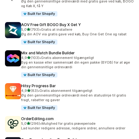
Øg den gennemsnitlige ordreværdi med gratis gave ved køb, BOGO
og Køb X, få Y
Built for Shopify
AOV Free Gift BOGO Buy X Get Y
ud af 5 stjerner
5,0
(793)
•
Gratis at installere
793 anmeldelser i alt
Øg din AOV via gratis gave ved køb, Buy One Get One og rabat
Built for Shopify
Mix and Match Bundle Builder
ud af 5 stjerner
4,9
(103)
•
Gratis abonnement tilgængeligt
103 anmeldelser i alt
Byg en kasse eller sammensæt din egen pakke (BYOB) for at øge
din gennemsnitlige ordreværdi
Built for Shopify
Hitsy Progress Bar
ud af 5 stjerner
4,9
(83)
•
Gratis abonnement tilgængeligt
83 anmeldelser i alt
Øg den gennemsnitlige ordreværdi med en statuslinje til gratis
fragt, rabatter og gaver
Built for Shopify
OrderEditing.com
ud af 5 stjerner
5,0
(296)
•
Mulighed for gratis prøveperiode
296 anmeldelser i alt
Lad kunder redigere adresse, redigere ordrer, annullere ordrer