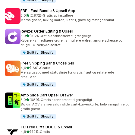
Built for Shopify
FBP | Fast Bundle & Upsell App
ud af 5 stjerner
5,0
(2.972)
•
Gratis at installere
2972 anmeldelser i alt
Mersalgsapp, mix og match, 2 for 1, gave og mængderabat
Revize: Order Editing & Upsell
ud af 5 stjerner
5,0
(102)
•
Gratis abonnement tilgængeligt
102 anmeldelser i alt
Købere kan redigere ordrer, annullere ordrer, ændre adresse og
bruge EU-fortrydelsesret
Built for Shopify
Free Shipping Bar & Cross Sell
ud af 5 stjerner
4,6
(189)
•
Gratis
189 anmeldelser i alt
Mersalgsapp med statuslinje for gratis fragt og relaterede
produkter
Built for Shopify
Amp Slide Cart Upsell Drawer
ud af 5 stjerner
5,0
(689)
•
Gratis abonnement tilgængeligt
689 anmeldelser i alt
Øg din AOV via mersalg i slide cart-kurveskuffe, belønningslinje og
gratis gaver
Built for Shopify
TL: Free Gifts BOGO & Upsell
ud af 5 stjerner
4,9
(421)
•
Gratis
421 anmeldelser i alt