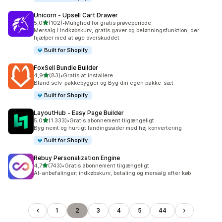
Unicorn ‑ Upsell Cart Drawer
ud af 5 stjerner
5,0
(102)
•
Mulighed for gratis prøveperiode
102 anmeldelser i alt
Mersalg i indkøbskurv, gratis gaver og belønningsfunktion, der
hjælper med at øge overskuddet
Built for Shopify
FoxSell Bundle Builder
ud af 5 stjerner
4,9
(83)
•
Gratis at installere
83 anmeldelser i alt
Bland selv-pakkebygger og Byg din egen pakke-sæt
Built for Shopify
LayoutHub ‑ Easy Page Builder
ud af 5 stjerner
5,0
(1.333)
•
Gratis abonnement tilgængeligt
1333 anmeldelser i alt
Byg nemt og hurtigt landingssider med høj konvertering
Built for Shopify
Rebuy Personalization Engine
ud af 5 stjerner
4,7
(743)
•
Gratis abonnement tilgængeligt
743 anmeldelser i alt
AI-anbefalinger: indkøbskurv, betaling og mersalg efter køb
1
2
3
4
5
44