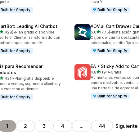
quete
lleva Y
Built for Shopify
Built for Shopify
artBot: Leading AI Chatbot
AOV.ai Cart Drawer Car
de 5 estrellas
de 5 estrellas
(428)
•
Plan gratis disponible
5.0
(775)
•
Instalación gra
 reseñas en total
775 reseñas en total
orte al Cliente Transformado con
Cajón del carrito deslizant
rtbot Impulsado por IA.
adicionales, carrito fijo y e
Built for Shopify
Built for Shopify
iz para Recomendar
EA • Sticky Add to Car
de 5 estrellas
oductos
4.8
(191)
•
Gratis
191 reseñas en total
Aumenta las ventas con un
de 5 estrellas
(431)
•
Plan gratis disponible
 reseñas en total
carrito deslizable, ventas 
ente ventas, segmente clientes y
una barra fija de agregar al 
a crecer su audiencia
Built for Shopify
Built for Shopify
Siguiente
1
2
3
4
…
44