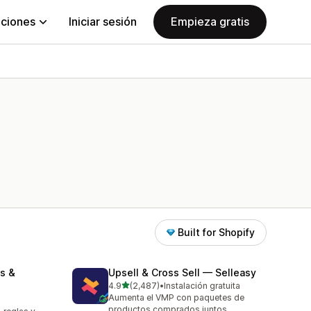
aciones
Iniciar sesión
Empieza gratis
Built for Shopify
s &
Upsell & Cross Sell — Selleasy
de 5 estrellas
4.9
(2,487)
•
Instalación gratuita
2487 reseñas en total
Aumenta el VMP con paquetes de
productos comprados juntos