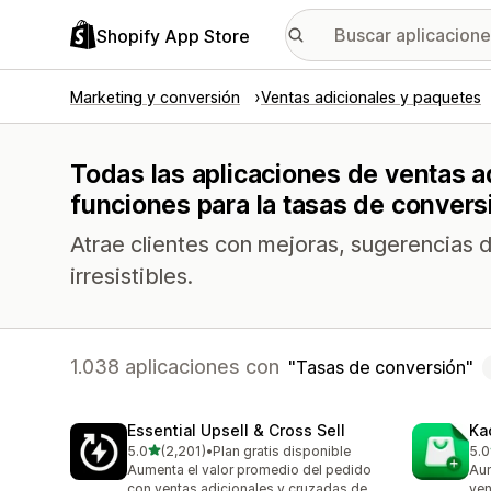
Shopify App Store
Marketing y conversión
Ventas adicionales y paquetes
Todas las aplicaciones de ventas a
funciones para la tasas de convers
Atrae clientes con mejoras, sugerencias d
irresistibles.
1.038 aplicaciones con
Tasas de conversión
Essential Upsell & Cross Sell
Ka
de 5 estrellas
5.0
(2,201)
•
Plan gratis disponible
5.0
2201 reseñas en total
113
Aumenta el valor promedio del pedido
Aum
con ventas adicionales y cruzadas de
ven