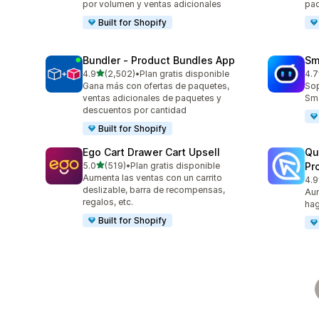
por volumen y ventas adicionales
pa
Built for Shopify
Bundler ‑ Product Bundles App
Sm
de 5 estrellas
4.9
(2,502)
•
Plan gratis disponible
4.7
2502 reseñas en total
428
Gana más con ofertas de paquetes,
Sop
ventas adicionales de paquetes y
Sma
descuentos por cantidad
Built for Shopify
Ego Cart Drawer Cart Upsell
Qu
de 5 estrellas
5.0
(519)
•
Plan gratis disponible
Pr
519 reseñas en total
Aumenta las ventas con un carrito
4.9
431
deslizable, barra de recompensas,
Aum
regalos, etc.
hag
Built for Shopify