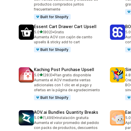
productos comprados juntos
gra
frecuentemente
Built for Shopify
Essent Cart Drawer Cart Upsell
BO
de 5 estrellas
5.0
(802)
•
Gratis
5.0
802 reseñas en total
404
Aumenta AOV con cajón de carrito
Aum
upsells & sticky add to cart
con
Built for Shopify
Kaching Post Purchase Upsell
Si
de 5 estrellas
5.0
(283)
•
Plan gratis disponible
4.8
283 reseñas en total
737
Aumenta el AOV mediante ventas
Cre
adicionales con 1 clic en el pago y
BOG
ofertas en la página de agradecimiento
sin
Built for Shopify
AOV.ai Bundles Quantity Breaks
Ea
de 5 estrellas
5.0
(1,499)
•
Instalación gratuita
5.0
1499 reseñas en total
263
Aumenta el valor promedio del pedido
Apl
con packs de productos, descuentos
par