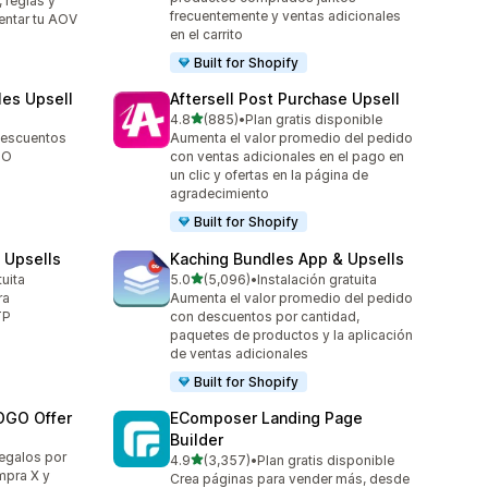
 reglas y
frecuentemente y ventas adicionales
entar tu AOV
en el carrito
Built for Shopify
les Upsell
Aftersell Post Purchase Upsell
de 5 estrellas
4.8
(885)
•
Plan gratis disponible
885 reseñas en total
descuentos
Aumenta el valor promedio del pedido
GO
con ventas adicionales en el pago en
un clic y ofertas en la página de
agradecimiento
Built for Shopify
 Upsells
Kaching Bundles App & Upsells
de 5 estrellas
tuita
5.0
(5,096)
•
Instalación gratuita
5096 reseñas en total
ra
Aumenta el valor promedio del pedido
TP
con descuentos por cantidad,
paquetes de productos y la aplicación
de ventas adicionales
Built for Shopify
OGO Offer
EComposer Landing Page
Builder
egalos por
de 5 estrellas
4.9
(3,357)
•
Plan gratis disponible
3357 reseñas en total
pra X y
Crea páginas para vender más, desde