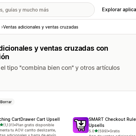
Explorar aplic
Ventas adicionales y ventas cruzadas
dicionales y ventas cruzadas con
ión
el tipo "combina bien con" y otros artículos
Borrar
ching CartDrawer Cart Upsell
SMART Checkout Rule
de 5 estrellas
(1,131)
•
Plan gratis disponible
Upsells
1 reseñas en total
enta tu AOV: carrito deslizante,
de 5 estrellas
5.0
(599)
•
Gratis
599 reseñas en total
tas adicionales y barra de envío