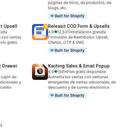
páginas de inicio, de productos, de
blogs, etc.
Built for Shopify
t Upsell
Releasit COD Form & Upsells
de 5 estrellas
tuita
4.9
(2,531)
•
Instalación gratuita
2531 reseñas en total
e con ventas
Formulario de Reembolso: Upsell,
nvío gratis
Ofertas, OTP & SMS
Built for Shopify
t Drawer
Kaching Sales & Email Popup
de 5 estrellas
4.9
(99)
•
Plan gratis disponible
99 reseñas en total
 cajón de
Aumenta tus ventas con ventanas
adicionales y
emergentes de ventas adicionales, de
carrito
descuento y de correo electrónico
Built for Shopify