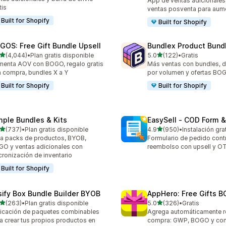
App de ventas adicionales,
tis
ventas posventa para aum
Built for Shopify
Built for Shopify
GOS: Free Gift Bundle Upsell
Bundlex Product Bund
de 5 estrellas
de 5 estrellas
(4,044)
•
Plan gratis disponible
5.0
(122)
•
Gratis
4 reseñas en total
122 reseñas en total
enta AOV con BOGO, regalo gratis
Más ventas con bundles, 
 compra, bundles X a Y
por volumen y ofertas BO
Built for Shopify
Built for Shopify
mple Bundles & Kits
EasySell ‑ COD Form &
de 5 estrellas
de 5 estrellas
(737)
•
Plan gratis disponible
4.9
(950)
•
Instalación gra
 reseñas en total
950 reseñas en total
a packs de productos, BYOB,
Formulario de pedido cont
O y ventas adicionales con
reembolso con upsell y O
cronización de inventario
Built for Shopify
sify Box Bundle Builder BYOB
AppHero: Free Gifts B
de 5 estrellas
de 5 estrellas
(263)
•
Plan gratis disponible
5.0
(326)
•
Gratis
 reseñas en total
326 reseñas en total
icación de paquetes combinables
Agrega automáticamente r
a crear tus propios productos en
compra: GWP, BOGO y com