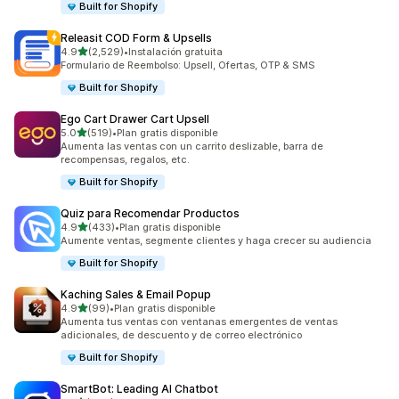
Built for Shopify
Releasit COD Form & Upsells
de 5 estrellas
4.9
(2,529)
•
Instalación gratuita
2529 reseñas en total
Formulario de Reembolso: Upsell, Ofertas, OTP & SMS
Built for Shopify
Ego Cart Drawer Cart Upsell
de 5 estrellas
5.0
(519)
•
Plan gratis disponible
519 reseñas en total
Aumenta las ventas con un carrito deslizable, barra de
recompensas, regalos, etc.
Built for Shopify
Quiz para Recomendar Productos
de 5 estrellas
4.9
(433)
•
Plan gratis disponible
433 reseñas en total
Aumente ventas, segmente clientes y haga crecer su audiencia
Built for Shopify
Kaching Sales & Email Popup
de 5 estrellas
4.9
(99)
•
Plan gratis disponible
99 reseñas en total
Aumenta tus ventas con ventanas emergentes de ventas
adicionales, de descuento y de correo electrónico
Built for Shopify
SmartBot: Leading AI Chatbot