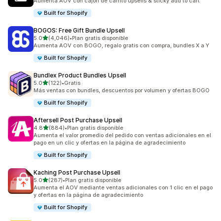
Aumenta AOV con cajón de carrito upsells & sticky add to cart
Built for Shopify
BOGOS: Free Gift Bundle Upsell
de 5 estrellas
5.0
(4,046)
•
Plan gratis disponible
4046 reseñas en total
Aumenta AOV con BOGO, regalo gratis con compra, bundles X a Y
Built for Shopify
Bundlex Product Bundles Upsell
de 5 estrellas
5.0
(122)
•
Gratis
122 reseñas en total
Más ventas con bundles, descuentos por volumen y ofertas BOGO
Built for Shopify
Aftersell Post Purchase Upsell
de 5 estrellas
4.8
(884)
•
Plan gratis disponible
884 reseñas en total
Aumenta el valor promedio del pedido con ventas adicionales en el
pago en un clic y ofertas en la página de agradecimiento
Built for Shopify
Kaching Post Purchase Upsell
de 5 estrellas
5.0
(287)
•
Plan gratis disponible
287 reseñas en total
Aumenta el AOV mediante ventas adicionales con 1 clic en el pago
y ofertas en la página de agradecimiento
Built for Shopify