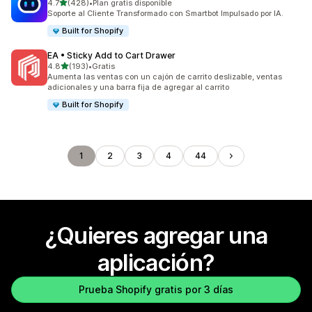
de 5 estrellas
4.7
(428)
•
Plan gratis disponible
428 reseñas en total
Soporte al Cliente Transformado con Smartbot Impulsado por IA.
Built for Shopify
EA • Sticky Add to Cart Drawer
de 5 estrellas
4.8
(193)
•
Gratis
193 reseñas en total
Aumenta las ventas con un cajón de carrito deslizable, ventas
adicionales y una barra fija de agregar al carrito
Built for Shopify
1
2
3
4
44
¿Quieres agregar una
aplicación?
Prueba Shopify gratis por 3 días