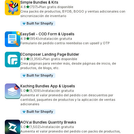
Simple Bundles & Kits
de 5 estrellas
4.8
(737)
•
Plan gratis disponible
737 reseñas en total
Crea packs de productos, BYOB, BOGO y ventas adicionales con
sincronización de inventario
Built for Shopify
EasySell ‑ COD Form & Upsells
de 5 estrellas
4.9
(954)
•
Instalación gratuita
954 reseñas en total
Formulario de pedido contra reembolso con upsell y OTP
EComposer Landing Page Builder
de 5 estrellas
4.9
(3,356)
•
Plan gratis disponible
3356 reseñas en total
Crea páginas para vender más, desde páginas de inicio, de
productos, de blogs, etc.
Built for Shopify
Kaching Bundles App & Upsells
de 5 estrellas
5.0
(5,109)
•
Instalación gratuita
5109 reseñas en total
Aumenta el valor promedio del pedido con descuentos por
cantidad, paquetes de productos y la aplicación de ventas
adicionales
Built for Shopify
AOV.ai Bundles Quantity Breaks
de 5 estrellas
5.0
(1,502)
•
Instalación gratuita
1502 reseñas en total
Aumenta el valor promedio del pedido con packs de productos,