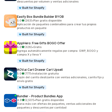
descuentos por volumen y ventas adicionales
Built for Shopify
Easify Box Bundle Builder BYOB
de 5 estrellas
5.0
(263)
•
Plan gratis disponible
263 reseñas en total
Aplicación de paquetes combinables para crear tus propios
productos en paquete
Built for Shopify
AppHero: Free Gifts BOGO Offer
de 5 estrellas
5.0
(328)
•
Gratis
328 reseñas en total
Agrega automáticamente regalos por compra: GWP, BOGO y
compra X y lleva Y
Built for Shopify
AOV.ai Cart Drawer Cart Upsell
de 5 estrellas
5.0
(777)
•
Instalación gratuita
777 reseñas en total
Cajón del carrito deslizante con ventas adicionales, carrito fijo y
envío gratis
Built for Shopify
Bundler ‑ Product Bundles App
de 5 estrellas
4.9
(2,501)
•
Plan gratis disponible
2501 reseñas en total
Gana más con ofertas de paquetes, ventas adicionales de
paquetes y descuentos por cantidad