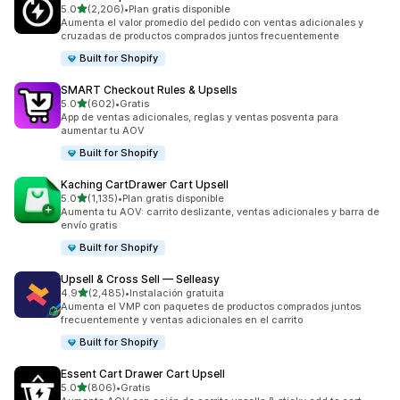
de 5 estrellas
5.0
(2,206)
•
Plan gratis disponible
2206 reseñas en total
Aumenta el valor promedio del pedido con ventas adicionales y
cruzadas de productos comprados juntos frecuentemente
Built for Shopify
SMART Checkout Rules & Upsells
de 5 estrellas
5.0
(602)
•
Gratis
602 reseñas en total
App de ventas adicionales, reglas y ventas posventa para
aumentar tu AOV
Built for Shopify
Kaching CartDrawer Cart Upsell
de 5 estrellas
5.0
(1,135)
•
Plan gratis disponible
1135 reseñas en total
Aumenta tu AOV: carrito deslizante, ventas adicionales y barra de
envío gratis
Built for Shopify
Upsell & Cross Sell — Selleasy
de 5 estrellas
4.9
(2,485)
•
Instalación gratuita
2485 reseñas en total
Aumenta el VMP con paquetes de productos comprados juntos
frecuentemente y ventas adicionales en el carrito
Built for Shopify
Essent Cart Drawer Cart Upsell
de 5 estrellas
5.0
(806)
•
Gratis
806 reseñas en total