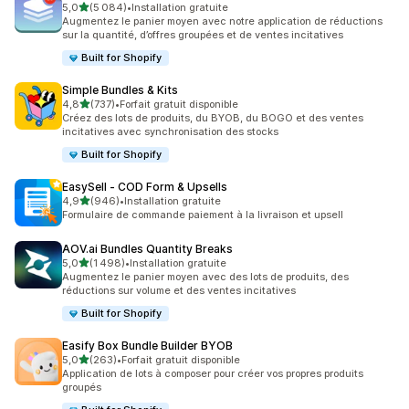
étoile(s) sur 5
5,0
(5 084)
•
Installation gratuite
5084 avis au total
Augmentez le panier moyen avec notre application de réductions
sur la quantité, d’offres groupées et de ventes incitatives
Built for Shopify
Simple Bundles & Kits
étoile(s) sur 5
4,8
(737)
•
Forfait gratuit disponible
737 avis au total
Créez des lots de produits, du BYOB, du BOGO et des ventes
incitatives avec synchronisation des stocks
Built for Shopify
EasySell ‑ COD Form & Upsells
étoile(s) sur 5
4,9
(946)
•
Installation gratuite
946 avis au total
Formulaire de commande paiement à la livraison et upsell
AOV.ai Bundles Quantity Breaks
étoile(s) sur 5
5,0
(1 498)
•
Installation gratuite
1498 avis au total
Augmentez le panier moyen avec des lots de produits, des
réductions sur volume et des ventes incitatives
Built for Shopify
Easify Box Bundle Builder BYOB
étoile(s) sur 5
5,0
(263)
•
Forfait gratuit disponible
263 avis au total
Application de lots à composer pour créer vos propres produits
groupés