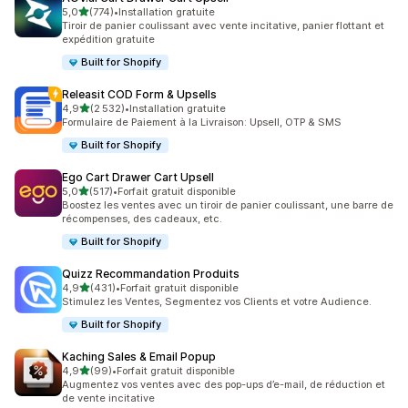
étoile(s) sur 5
5,0
(774)
•
Installation gratuite
774 avis au total
Tiroir de panier coulissant avec vente incitative, panier flottant et
expédition gratuite
Built for Shopify
Releasit COD Form & Upsells
étoile(s) sur 5
4,9
(2 532)
•
Installation gratuite
2532 avis au total
Formulaire de Paiement à la Livraison: Upsell, OTP & SMS
Built for Shopify
Ego Cart Drawer Cart Upsell
étoile(s) sur 5
5,0
(517)
•
Forfait gratuit disponible
517 avis au total
Boostez les ventes avec un tiroir de panier coulissant, une barre de
récompenses, des cadeaux, etc.
Built for Shopify
Quizz Recommandation Produits
étoile(s) sur 5
4,9
(431)
•
Forfait gratuit disponible
431 avis au total
Stimulez les Ventes, Segmentez vos Clients et votre Audience.
Built for Shopify
Kaching Sales & Email Popup
étoile(s) sur 5
4,9
(99)
•
Forfait gratuit disponible
99 avis au total
Augmentez vos ventes avec des pop-ups d’e-mail, de réduction et
de vente incitative