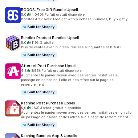
BOGOS: Free Gift Bundle Upsell
étoile(s) sur 5
5,0
(4 040)
•
Forfait gratuit disponible
4040 avis au total
Boostez AOV avec Free gift with purchase, Bundles, Buy x get y
Built for Shopify
Bundlex Product Bundles Upsell
étoile(s) sur 5
5,0
(119)
•
Gratuite
119 avis au total
Plus de ventes avec bundles, remises sur quantité et BOGO
Built for Shopify
Aftersell Post Purchase Upsell
étoile(s) sur 5
4,8
(885)
•
Forfait gratuit disponible
885 avis au total
Augmentez le panier moyen avec des ventes incitatives au
passage en caisse en 1 clic et des offres sur la page de
remerciement
Built for Shopify
Kaching Post Purchase Upsell
étoile(s) sur 5
5,0
(283)
•
Forfait gratuit disponible
283 avis au total
Augmentez le panier moyen avec des ventes incitatives en un clic
au passage en caisse et des offres sur la page de remerciement
Built for Shopify
Kaching Bundles App & Upsells