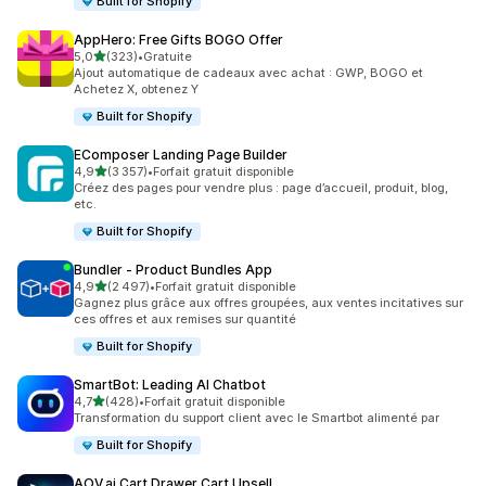
Built for Shopify
AppHero: Free Gifts BOGO Offer
étoile(s) sur 5
5,0
(323)
•
Gratuite
323 avis au total
Ajout automatique de cadeaux avec achat : GWP, BOGO et
Achetez X, obtenez Y
Built for Shopify
EComposer Landing Page Builder
étoile(s) sur 5
4,9
(3 357)
•
Forfait gratuit disponible
3357 avis au total
Créez des pages pour vendre plus : page d’accueil, produit, blog,
etc.
Built for Shopify
Bundler ‑ Product Bundles App
étoile(s) sur 5
4,9
(2 497)
•
Forfait gratuit disponible
2497 avis au total
Gagnez plus grâce aux offres groupées, aux ventes incitatives sur
ces offres et aux remises sur quantité
Built for Shopify
SmartBot: Leading AI Chatbot
étoile(s) sur 5
4,7
(428)
•
Forfait gratuit disponible
428 avis au total
Transformation du support client avec le Smartbot alimenté par
Built for Shopify
AOV.ai Cart Drawer Cart Upsell