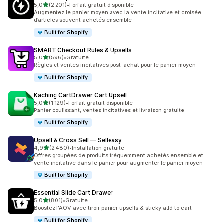
étoile(s) sur 5
5,0
(2 201)
•
Forfait gratuit disponible
2201 avis au total
Augmentez le panier moyen avec la vente incitative et croisée
d’articles souvent achetés ensemble
Built for Shopify
SMART Checkout Rules & Upsells
étoile(s) sur 5
5,0
(596)
•
Gratuite
596 avis au total
Règles et ventes incitatives post-achat pour le panier moyen
Built for Shopify
Kaching CartDrawer Cart Upsell
étoile(s) sur 5
5,0
(1 129)
•
Forfait gratuit disponible
1129 avis au total
Panier coulissant, ventes incitatives et livraison gratuite
Built for Shopify
Upsell & Cross Sell — Selleasy
étoile(s) sur 5
4,9
(2 480)
•
Installation gratuite
2480 avis au total
Offres groupées de produits fréquemment achetés ensemble et
vente incitative dans le panier pour augmenter le panier moyen
Built for Shopify
Essential Slide Cart Drawer
étoile(s) sur 5
5,0
(801)
•
Gratuite
801 avis au total
Boostez l'AOV avec tiroir panier upsells & sticky add to cart
Built for Shopify