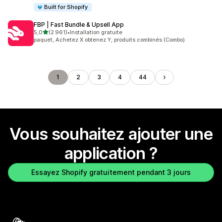
Built for Shopify
FBP | Fast Bundle & Upsell App
étoile(s) sur 5
5,0
(2 961)
•
Installation gratuite
2961 avis au total
paquet, Achetez X obtenez Y, produits combinés (Combo)
1
2
3
4
44
Vous souhaitez ajouter une
application ?
Essayez Shopify gratuitement pendant 3 jours