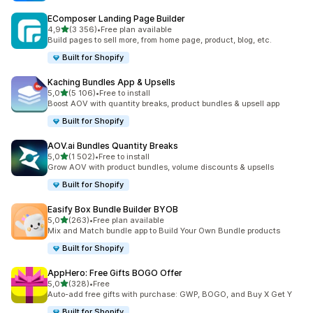
EComposer Landing Page Builder
av 5 stjerner
4,9
(3 356)
•
Free plan available
Totalt 3356 omtaler
Build pages to sell more, from home page, product, blog, etc.
Built for Shopify
Kaching Bundles App & Upsells
av 5 stjerner
5,0
(5 106)
•
Free to install
Totalt 5106 omtaler
Boost AOV with quantity breaks, product bundles & upsell app
Built for Shopify
AOV.ai Bundles Quantity Breaks
av 5 stjerner
5,0
(1 502)
•
Free to install
Totalt 1502 omtaler
Grow AOV with product bundles, volume discounts & upsells
Built for Shopify
Easify Box Bundle Builder BYOB
av 5 stjerner
5,0
(263)
•
Free plan available
Totalt 263 omtaler
Mix and Match bundle app to Build Your Own Bundle products
Built for Shopify
AppHero: Free Gifts BOGO Offer
av 5 stjerner
5,0
(328)
•
Free
Totalt 328 omtaler
Auto-add free gifts with purchase: GWP, BOGO, and Buy X Get Y
Built for Shopify