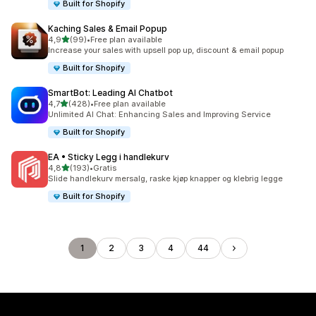
Built for Shopify
Kaching Sales & Email Popup
av 5 stjerner
4,9
(99)
•
Free plan available
Totalt 99 omtaler
Increase your sales with upsell pop up, discount & email popup
Built for Shopify
SmartBot: Leading AI Chatbot
av 5 stjerner
4,7
(428)
•
Free plan available
Totalt 428 omtaler
Unlimited AI Chat: Enhancing Sales and Improving Service
Built for Shopify
EA • Sticky Legg i handlekurv
av 5 stjerner
4,8
(193)
•
Gratis
Totalt 193 omtaler
Slide handlekurv mersalg, raske kjøp knapper og klebrig legge
Built for Shopify
1
2
3
4
44