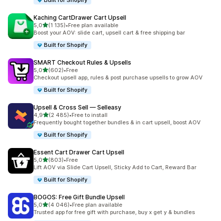
Built for Shopify
Kaching CartDrawer Cart Upsell
av 5 stjerner
5,0
(1 135)
•
Free plan available
Totalt 1135 omtaler
Boost your AOV: slide cart, upsell cart & free shipping bar
Built for Shopify
SMART Checkout Rules & Upsells
av 5 stjerner
5,0
(602)
•
Free
Totalt 602 omtaler
Checkout upsell app, rules & post purchase upsells to grow AOV
Built for Shopify
Upsell & Cross Sell — Selleasy
av 5 stjerner
4,9
(2 485)
•
Free to install
Totalt 2485 omtaler
Frequently bought together bundles & in cart upsell, boost AOV
Built for Shopify
Essent Cart Drawer Cart Upsell
av 5 stjerner
5,0
(803)
•
Free
Totalt 803 omtaler
Lift AOV via Slide Cart Upsell, Sticky Add to Cart, Reward Bar
Built for Shopify
BOGOS: Free Gift Bundle Upsell
av 5 stjerner
5,0
(4 046)
•
Free plan available
Totalt 4046 omtaler
Trusted app for free gift with purchase, buy x get y & bundles