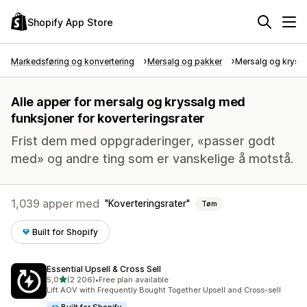
Shopify App Store
Markedsføring og konvertering
Mersalg og pakker
Mersalg og kryss
Alle apper for mersalg og kryssalg med
funksjoner for koverteringsrater
Frist dem med oppgraderinger, «passer godt
med» og andre ting som er vanskelige å motstå.
1,039 apper med
Koverteringsrater
Tøm
Built for Shopify
Essential Upsell & Cross Sell
av 5 stjerner
5,0
(2 206)
•
Free plan available
Totalt 2206 omtaler
Lift AOV with Frequently Bought Together Upsell and Cross-sell