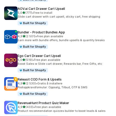
AOV.ai Cart Drawer Cart Upsell
av 5 stjerner
5,0
(777)
•
Free to install
Totalt 777 omtaler
Slide cart drawer with cart upsell, sticky cart, free shipping
Built for Shopify
Bundler ‑ Product Bundles App
av 5 stjerner
4,9
(2 501)
•
Free plan available
Totalt 2501 omtaler
Earn more with bundle offers, bundle upsells & quantity breaks
Built for Shopify
Ego Cart Drawer Cart Upsell
av 5 stjerner
5,0
(519)
•
Free plan available
Totalt 519 omtaler
Boost Sales w Slide cart drawer, Rewards bar, Free Gifts, etc
Built for Shopify
Releasit COD Form & Upsells
av 5 stjerner
4,9
(2 530)
•
Gratis å installere
Totalt 2530 omtaler
Postoppkravsformular: Oppsalg, Tilbud, OTP & SMS
Built for Shopify
RevenueHunt Product Quiz Maker
av 5 stjerner
4,9
(433)
•
Free plan available
Totalt 433 omtaler
Product recommendation quizzes builder to boost leads & sales