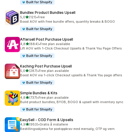
Built for Shopify
Bundlex Product Bundles Upsell
av 5 stjerner
5,0
(121)
•
Free
Totalt 121 omtaler
Boost AOV with free bundle offers, quantity breaks & BOGO
Built for Shopify
Aftersell Post Purchase Upsell
av 5 stjerner
4,8
(884)
•
Free plan available
Totalt 884 omtaler
Lift AOV with 1-Click Checkout Upsells & Thank You Page Offers
Built for Shopify
Kaching Post Purchase Upsell
av 5 stjerner
5,0
(287)
•
Free plan available
Totalt 287 omtaler
Boost AOV via 1-click Checkout upsells & Thank You page offers
Built for Shopify
Simple Bundles & Kits
av 5 stjerner
4,8
(737)
•
Free plan available
Totalt 737 omtaler
Build product bundles, BYOB, BOGO & upsell with inventory sync
Built for Shopify
EasySell ‑ COD Form & Upsells
av 5 stjerner
4,9
(953)
•
Gratis å installere
Totalt 953 omtaler
Bestillingsskjema for postoppkrav med mersalg, OTP og vern