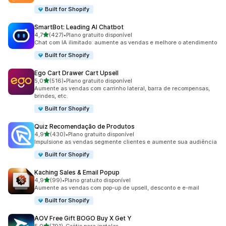
Built for Shopify
SmartBot: Leading AI Chatbot
de 5 estrelas
4,7
(427)
•
Plano gratuito disponível
427 avaliações ao todo
Chat com IA ilimitado: aumente as vendas e melhore o atendimento
Built for Shopify
Ego Cart Drawer Cart Upsell
de 5 estrelas
5,0
(516)
•
Plano gratuito disponível
516 avaliações ao todo
Aumente as vendas com carrinho lateral, barra de recompensas,
brindes, etc.
Built for Shopify
Quiz Recomendação de Produtos
de 5 estrelas
4,9
(430)
•
Plano gratuito disponível
430 avaliações ao todo
Impulsione as vendas segmente clientes e aumente sua audiência
Built for Shopify
Kaching Sales & Email Popup
de 5 estrelas
4,9
(99)
•
Plano gratuito disponível
99 avaliações ao todo
Aumente as vendas com pop-up de upsell, desconto e e-mail
Built for Shopify
AOV Free Gift BOGO Buy X Get Y
de 5 estrelas