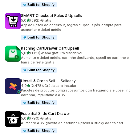
Built for Shopify
SMART Checkout Rules & Upsells
de 5 estrelas
5,0
(592)
•
Grátis
592 avaliações ao todo
App de upsell de checkout, regras e upsells pós-compra para
aumentar o ticket médio
Built for Shopify
Kaching CartDrawer Cart Upsell
de 5 estrelas
5,0
(1.127)
•
Plano gratuito disponível
1127 avaliações ao todo
Aumente o ticket médio: carrinho deslizante, upsell no carrinho e
barra de frete grátis
Built for Shopify
Upsell & Cross Sell — Selleasy
de 5 estrelas
4,9
(2.478)
•
Grátis para instalar
2478 avaliações ao todo
Pacotes de produtos comprados juntos com frequência e upsell no
carrinho, impulsione o AOV
Built for Shopify
Essential Slide Cart Drawer
de 5 estrelas
5,0
(790)
•
Grátis
790 avaliações ao todo
Aumente AOV gaveta de carrinho upsells & sticky add to cart
Built for Shopify