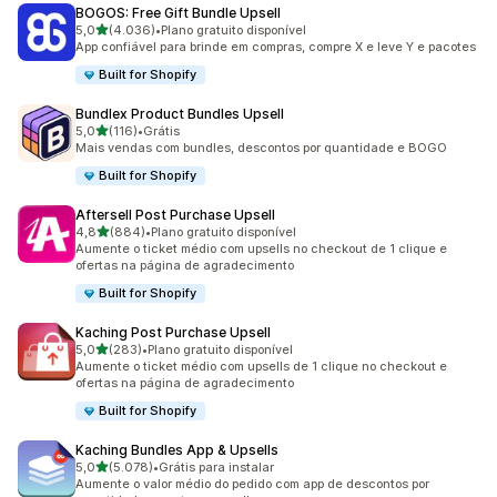
BOGOS: Free Gift Bundle Upsell
de 5 estrelas
5,0
(4.036)
•
Plano gratuito disponível
4036 avaliações ao todo
App confiável para brinde em compras, compre X e leve Y e pacotes
Built for Shopify
Bundlex Product Bundles Upsell
de 5 estrelas
5,0
(116)
•
Grátis
116 avaliações ao todo
Mais vendas com bundles, descontos por quantidade e BOGO
Built for Shopify
Aftersell Post Purchase Upsell
de 5 estrelas
4,8
(884)
•
Plano gratuito disponível
884 avaliações ao todo
Aumente o ticket médio com upsells no checkout de 1 clique e
ofertas na página de agradecimento
Built for Shopify
Kaching Post Purchase Upsell
de 5 estrelas
5,0
(283)
•
Plano gratuito disponível
283 avaliações ao todo
Aumente o ticket médio com upsells de 1 clique no checkout e
ofertas na página de agradecimento
Built for Shopify
Kaching Bundles App & Upsells
de 5 estrelas
5,0
(5.078)
•
Grátis para instalar
5078 avaliações ao todo
Aumente o valor médio do pedido com app de descontos por