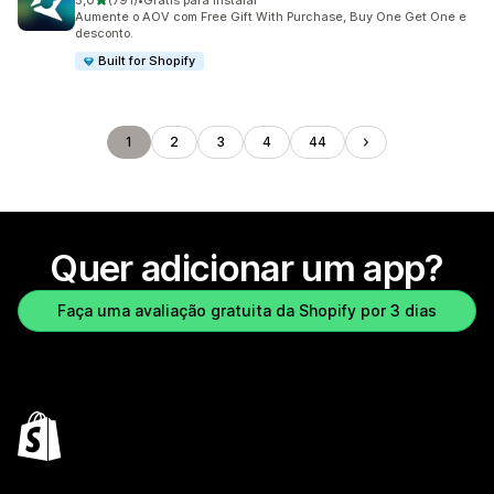
5,0
(791)
•
Grátis para instalar
791 avaliações ao todo
Aumente o AOV com Free Gift With Purchase, Buy One Get One e
desconto.
Built for Shopify
1
2
3
4
44
Quer adicionar um app?
Faça uma avaliação gratuita da Shopify por 3 dias