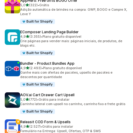
AppHero: Free Gifts BOGO Offer
de 5 estrelas
5,0
(322)
•
Grátis
322 avaliações ao todo
Adição automática de brindes na compra: GWP, BOGO e Compre X,
Leve Y
Built for Shopify
EComposer Landing Page Builder
de 5 estrelas
4,9
(3.355)
•
Plano gratuito disponível
3355 avaliações ao todo
Crie páginas para vender mais: páginas iniciais, de produtos, de
blogs etc.
Built for Shopify
Bundler ‑ Product Bundles App
de 5 estrelas
4,9
(2.493)
•
Plano gratuito disponível
2493 avaliações ao todo
Ganhe mais com ofertas de pacotes, upsells de pacotes e
descontos por quantidade
Built for Shopify
AOV.ai Cart Drawer Cart Upsell
de 5 estrelas
5,0
(772)
•
Grátis para instalar
772 avaliações ao todo
Carrinho lateral com upsell no carrinho, carrinho fixo e frete grátis
Built for Shopify
Releasit COD Form & Upsells
de 5 estrelas
4,9
(2.527)
•
Grátis para instalar
2527 avaliações ao todo
Formulário na Entrega: Upsell, Ofertas, OTP & SMS