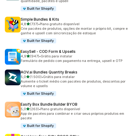
quantidade, pacotes e upsell
Built for Shopify
Simple Bundles & Kits
de 5 estrelas
4,8
(737)
•
Plano gratuito disponível
737 avaliações ao todo
Crie pacotes de produtos, opções de montar o próprio kit, compre e
ganhe e upsell com sincronização de estoque
Built for Shopify
EasySell ‑ COD Form & Upsells
de 5 estrelas
4,9
(947)
•
Grátis para instalar
947 avaliações ao todo
Formulário de pedido com pagamento na entrega, upsell e OTP
AOV.ai Bundles Quantity Breaks
de 5 estrelas
5,0
(1.500)
•
Grátis para instalar
1500 avaliações ao todo
Aumente o ticket médio com pacotes de produtos, descontos por
volume e upsells
Built for Shopify
Easify Box Bundle Builder BYOB
de 5 estrelas
5,0
(263)
•
Plano gratuito disponível
263 avaliações ao todo
App de pacotes para combinar e criar seus próprios produtos em
pacote
Built for Shopify