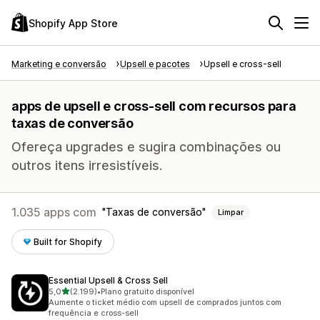
Shopify App Store
Marketing e conversão
Upsell e pacotes
Upsell e cross-sell
apps de upsell e cross-sell com recursos para
taxas de conversão
Ofereça upgrades e sugira combinações ou
outros itens irresistíveis.
1.035 apps com
Taxas de conversão
Limpar
Built for Shopify
Essential Upsell & Cross Sell
de 5 estrelas
5,0
(2.199)
•
Plano gratuito disponível
2199 avaliações ao todo
Aumente o ticket médio com upsell de comprados juntos com
frequência e cross-sell