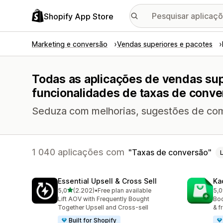
Shopify App Store
Marketing e conversão
Vendas superiores e pacotes
Todas as aplicações de vendas su
funcionalidades de taxas de conve
Seduza com melhorias, sugestões de combi
1 040 aplicações com
Taxas de conversão
Essential Upsell & Cross Sell
Ka
de 5 estrelas
5,0
(2.202)
•
Free plan available
5,0
2202 total de avaliações
112
Lift AOV with Frequently Bought
Boo
Together Upsell and Cross-sell
& f
Built for Shopify