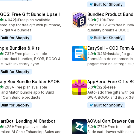
Built for Shopify
GOS: Free Gift Bundle Upsell
Bundlex Product Bund
de 5 estrelas
de 5 estrelas
(4.042)
•
Free plan available
5,0
(119)
•
Free
2 total de avaliações
119 total de avaliações
sted app for free gift with purchase,
Boost AOV with free bundle
 x get y & bundles
quantity breaks & BOGO
Built for Shopify
Built for Shopify
mple Bundles & Kits
EasySell ‑ COD Form &
de 5 estrelas
de 5 estrelas
(737)
•
Free plan available
4,9
(946)
•
Instalação grat
 total de avaliações
946 total de avaliações
ld product bundles, BYOB, BOGO &
Formulário de encomenda
ell with inventory sync
pagamento na entrega e up
Built for Shopify
sify Box Bundle Builder BYOB
AppHero: Free Gifts B
de 5 estrelas
de 5 estrelas
(263)
•
Free plan available
5,0
(326)
•
Free
 total de avaliações
326 total de avaliações
 and Match bundle app to Build
Auto-add free gifts with p
r Own Bundle products
GWP, BOGO, and Buy X Get
Built for Shopify
Built for Shopify
artBot: Leading AI Chatbot
AOV.ai Cart Drawer Car
de 5 estrelas
de 5 estrelas
(428)
•
Free plan available
5,0
(774)
•
Free to install
 total de avaliações
774 total de avaliações
imited AI Chat: Enhancing Sales and
Slide cart drawer with cart 