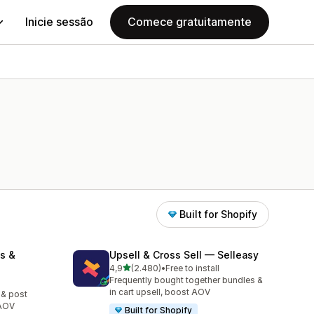
Inicie sessão
Comece gratuitamente
Built for Shopify
s &
Upsell & Cross Sell — Selleasy
de 5 estrelas
4,9
(2.480)
•
Free to install
2480 total de avaliações
Frequently bought together bundles &
in cart upsell, boost AOV
 & post
 AOV
Built for Shopify