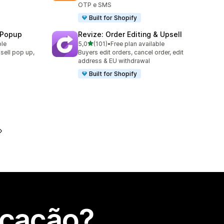
OTP e SMS
Built for Shopify
 Popup
Revize: Order Editing & Upsell
de 5 estrelas
ble
5,0
(101)
•
Free plan available
101 total de avaliações
sell pop up,
Buyers edit orders, cancel order, edit
address & EU withdrawal
Built for Shopify
icação?