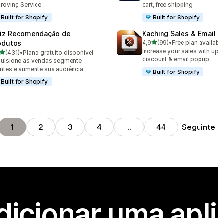
roving Service
cart, free shipping
Built for Shopify
Built for Shopify
iz Recomendação de
Kaching Sales & Email
de 5 estrelas
odutos
4,9
(99)
•
Free plan availa
99 total de avaliações
Increase your sales with up
de 5 estrelas
(431)
•
Plano gratuito disponível
 total de avaliações
discount & email popup
ulsione as vendas segmente
entes e aumente sua audiência
Built for Shopify
Built for Shopify
Seguinte
1
2
3
4
…
44
dicionar uma apl