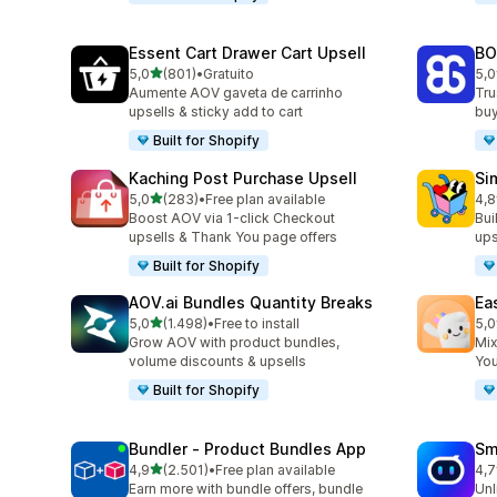
Essent Cart Drawer Cart Upsell
BO
de 5 estrelas
5,0
(801)
•
Gratuito
5,0
801 total de avaliações
404
Aumente AOV gaveta de carrinho
Tru
upsells & sticky add to cart
buy
Built for Shopify
Kaching Post Purchase Upsell
Si
de 5 estrelas
5,0
(283)
•
Free plan available
4,8
283 total de avaliações
737
Boost AOV via 1-click Checkout
Bui
upsells & Thank You page offers
ups
Built for Shopify
AOV.ai Bundles Quantity Breaks
Ea
de 5 estrelas
5,0
(1.498)
•
Free to install
5,0
1498 total de avaliações
263
Grow AOV with product bundles,
Mix
volume discounts & upsells
You
Built for Shopify
Bundler ‑ Product Bundles App
Sm
de 5 estrelas
4,9
(2.501)
•
Free plan available
4,7
2501 total de avaliações
428
Earn more with bundle offers, bundle
Unl