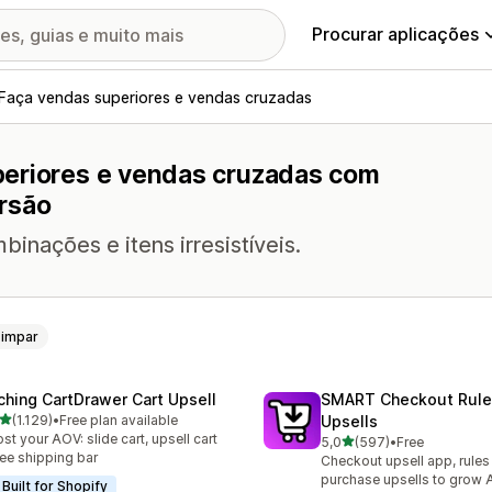
Procurar aplicações
Faça vendas superiores e vendas cruzadas
periores e vendas cruzadas com
rsão
nações e itens irresistíveis.
Limpar
ching CartDrawer Cart Upsell
SMART Checkout Rule
de 5 estrelas
(1.129)
•
Free plan available
Upsells
9 total de avaliações
st your AOV: slide cart, upsell cart
de 5 estrelas
5,0
(597)
•
Free
597 total de avaliações
ree shipping bar
Checkout upsell app, rules
purchase upsells to grow
Built for Shopify