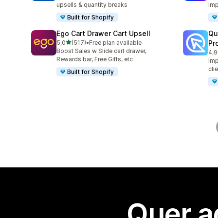
upsells & quantity breaks
Imp
Built for Shopify
Ego Cart Drawer Cart Upsell
Qu
de 5 estrelas
5,0
(517)
•
Free plan available
Pr
517 total de avaliações
Boost Sales w Slide cart drawer,
4,9
431
Rewards bar, Free Gifts, etc
Imp
cli
Built for Shopify
Quer a