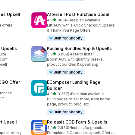
les Upsell
Aftersell Post Purchase Upsell
de 5 estrelas
4,8
(885)
•
Free plan available
885 total de avaliações
 offers,
Lift AOV with 1-Click Checkout Upsells
& Thank You Page Offers
Built for Shopify
 Upsells
Kaching Bundles App & Upsells
de 5 estrelas
uita
5,0
(5.088)
•
Free to install
5088 total de avaliações
 com
Boost AOV with quantity breaks,
sell
product bundles & upsell app
Built for Shopify
OGO Offer
EComposer Landing Page
Builder
urchase:
de 5 estrelas
4,9
(3.357)
•
Free plan available
3357 total de avaliações
 Y
Build pages to sell more, from home
page, product, blog, etc.
Built for Shopify
t Upsell
Releasit COD Form & Upsells
de 5 estrelas
4,9
(2.533)
•
Instalação gratuita
2533 total de avaliações
upsell, sticky
Formulário à Cobrança: Upsell, Ofertas,